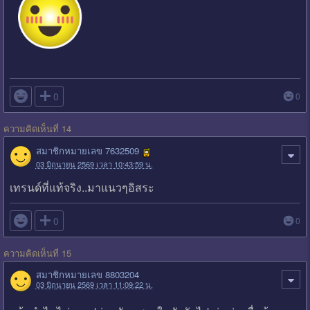

0
0
ความคิดเห็นที่ 14
สมาชิกหมายเลข 7632509
03 มิถุนายน 2569 เวลา 10:43:59 น.
เทรนด์ที่แท้จริง..มาแนวๆอิสระ

0
0
ความคิดเห็นที่ 15
สมาชิกหมายเลข 8803204
03 มิถุนายน 2569 เวลา 11:09:22 น.