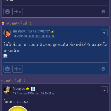

0
0
ความคิดเห็นที่ 12
สมาชิกหมายเลข 6702457
03 มิถุนายน 2569 เวลา 08:20:46 น.
ใดใดคือเอานางเอกที่ฉันชอบดูตอนนั้น ที่เล่นซีรี่ส์ รักนะเป็ดโง่
มาซะด้วย

0
0
ความคิดเห็นที่ 13
Magpies
03 มิถุนายน 2569 เวลา 08:30:22 น.
ก็แบบว่า......นะ