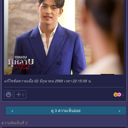
แก้ไขข้อความเมื่อ 02 มิถุนายน 2569 เวลา 22:15:09 น.

0
3
ดู 3 ความเห็นย่อย
∨
∨
ความคิดเห็นที่ 3