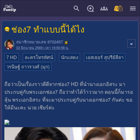
close
ช่อง7 ทำแบบนี้ได้ไง
สมาชิกหมายเลข 6702457
02 มิถุนายน 2569 เวลา 19:50:58 น.
7 HD
ละครโทรทัศน์
นักแสดง
เอสเธอร์ สุปรีย์ลีลา
วรนิษฐ์ ถาวรวงศ์ (มุก)
ถือว่าเป็นเรื่องราวดีดีจากช่อง7 HD ที่นำนางเอกอิสระ มา
ประกบคู่กับพระเอกช่อง7 ถือว่าทำได้ว้าววมาก ตอนนี้ก็มารอ
ลุ้น พระเอกอิสระ ที่จะมาประกบคู่กับนางเอกช่อง7 กันค่ะ ขอ
ให้มีนะคะ นวย เชียร์ค่ะ