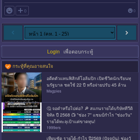

0
0
Login
เพื่อตอบกระทู้
กระทู้ที่คุณอาจสนใจ
อดีตตัวแทนฟิสิกส์โอลิมปิก เปิดชีวิตนักเรียนทุ
นรัฐบาล ชดใช้ 22 ปี หรือจ่ายปรับ 45 ล้าน
Magpies
🤔 จอดำหรือไปต่อ? 🔎 สแกนรายได้บริษัททีวีดิ
จิทัล ปี 2568 📺 "ช่อง 7" แชมป์กำไร "ช่องวัน"
รายได้ทะลุเป้าแต่ขาดทุน!
1999ers
เทียบชัด รายได้-กําไร ปี2569 (ปัจจุบัน) ช่องวั