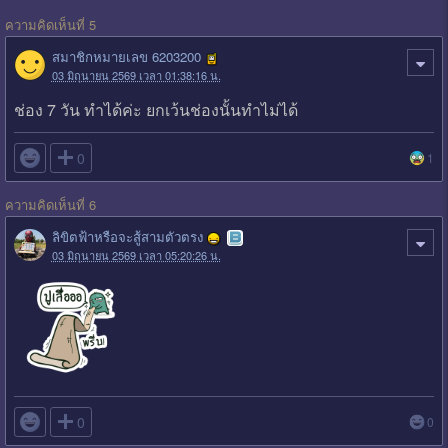
ความคิดเห็นที่ 5
สมาชิกหมายเลข 6203200
03 มิถุนายน 2569 เวลา 01:38:16 น.
ช่อง 7 วัน ทำได้ค่ะ ยกเว้นช่องนั้นทำไม่ได้

0
1
ความคิดเห็นที่ 6
ลิขิตฟ้าหรือจะสู้สามตัวตรง
03 มิถุนายน 2569 เวลา 05:20:26 น.

0
0