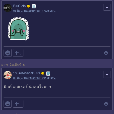
BluCielo
03 มิถุนายน 2569 เวลา 17:25:28 น.

0
0
ความคิดเห็นที่ 18
บทเพลงกลางเมฆา
03 มิถุนายน 2569 เวลา 21:23:39 น.
มิกค์ เอสเธอร์ น่าสนใจมาก

0
0