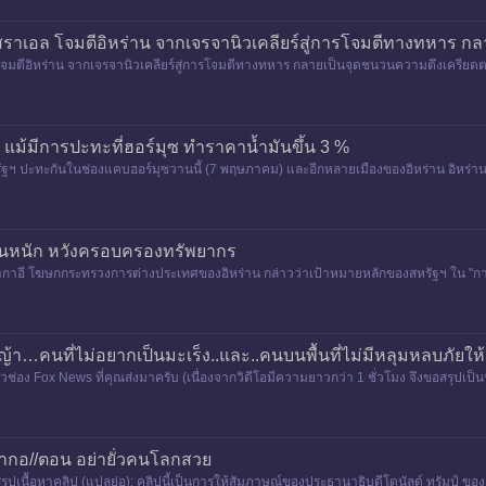
อิสราเอล โจมตีอิหร่าน จากเจรจานิวเคลียร์สู่การโจมตีทางทหาร 
 โจมตีอิหร่าน จากเจรจานิวเคลียร์สู่การโจมตีทางทหาร กลายเป็นจุดชนวนความตึงเครียด
 สหรัฐฯ และอิส
ผล แม้มีการปะทะที่ฮอร์มุซ ทำราคาน้ำมันขึ้น 3 %
ัฐฯ ปะทะกันในช่องแคบฮอร์มุซวานนี้ (7 พฤษภาคม) และอีกหลายเมืองของอิหร่าน อิหร่านก
นี้ โดยกองทัพอิ
กรานหนัก หวังครอบครองทรัพยากร
ล บากาอี โฆษกกระทรวงการต่างประเทศของอิหร่าน กล่าวว่าเป้าหมายหลักของสหรัฐฯ ใน "การ
หล่ง
้า…คนที่ไม่อยากเป็นมะเร็ง..และ..คนบนพื้นที่ไม่มีหลุมหลบภัยให้
 Fox News ที่คุณส่งมาครับ (เนื่องจากวิดีโอมีความยาวกว่า 1 ชั่วโมง จึงขอสรุปเป็นประเ
หว้ากอ//ตอน อย่ายั่วคนโลกสวย
ื้อหาคลิป (แปลย่อ): คลิปนี้เป็นการให้สัมภาษณ์ของประธานาธิบดีโดนัลด์ ทรัมป์ ของสหร