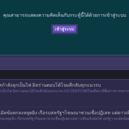
คุณสามารถแสดงความคิดเห็นกับกระทู้นี้ได้ด้วยการเข้าสู่ระบบ
เข้าสู่ระบบ
สกำลังลุกเป็นไฟ อิหร่านตอบโต้โจมตีกลับทุกแนวรบ
งลุกเป็นไฟ อิหร่านตอบโต้โจมตีกลับทุกแนวรบ US CENTCOMโจมตีสถานีสื่อสารทางทหาร
ุกแนวรบ ▪️ บาห์เรน: การโ
มิดข้อตกลงหยุดยิง เรือรบสหรัฐฯโฆษณาชวนเชื่อปฏิเสท แต่ดาวเที
กลงหยุดยิง เรือรบสหรัฐฯโฆษณาชวนเชื่อปฏิเสท แต่ดาวเทียมจับผิดได้ สหรัฐฯ ละเมิดข้อต
อบโต้ด้วยการโจม