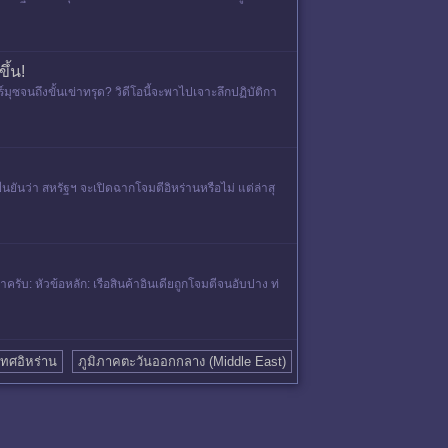
ึ้น!
ซจนถึงขั้นเข่าทรุด? วิดีโอนี้จะพาไปเจาะลึกปฏิบัติกา
ันว่า สหรัฐฯ จะเปิดฉากโจมตีอิหร่านหรือไม่ แต่ล่าสุ
ับ: หัวข้อหลัก: เรือสินค้าอินเดียถูกโจมตีจนอับปาง ท่
ทศอิหร่าน
ภูมิภาคตะวันออกกลาง (Middle East)