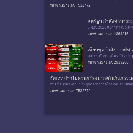
ตอนสุดท้ายและคาดว่
สมาชิกหมายเลข 7532772
สหรัฐฯ กำลังทำบางอย่า
5 พ.ค. 2026 #ข่าวต่างประเทศ 
ร Epic Fury แผนลับสุดยอดที่บ
สมาชิกหมายเลข 4363315
เทียบขุมกำลังกองทัพ 
เมกาจะเปิดตอนไหน กี่โมง htt
ดสหรัฐฯ ก็ได้เคลื่อนกองเรือไปย
สมาชิกหมายเลข 2933266
อัพเดทข่าวไม่ด่วน/เรื่องปรกติในวันธร
สรุปเนื้อหาและคำแปลที่ถูกต้องจากวิดีโอของช่อง Times
ามกลางความตึงเ
สมาชิกหมายเลข 7532772