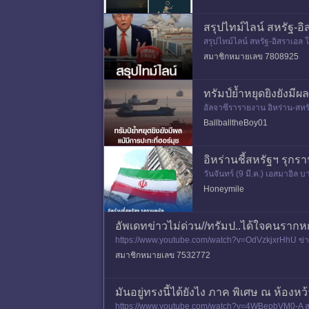
สรุปไทม์ไลน์ สหรัฐ-
สรุปไทม์ไลน์ สหรัฐ-อิสราเอล
กลาง
world-news/news_10155353
สมาชิกหมายเลข 7808925
ทรัมป์ย้ำหยุดยิงยังมี
อัลจาซีรารายงาน อิหร่าน-สหร
2 ลำในช่องแคบฮอร์มุซก่อนวาน
BallballtheBoy01
อิหร่านชี้สหรัฐฯ รุ
วันจันทร์ (9 มี.ค.) เอสมาอิ
กุมภาพันธ์คือเพื่อครอบครองแ
Honeymile
อัพเดทข่าวไม่ด่วน//ทรัมป..ได้ใจคนรากหญ
https://www.youtube.com/watch?v=OdVzkjxrHhU ข่าวช่อง
D OR FOE?: T
สมาชิกหมายเลข 7532772
มันอยู่ทรงนี้ได้ยังไง ภาค พิเศษ ณ ห้อง
https://www.youtube.com/watch?v=4WBepbVM0-A สรุปเน