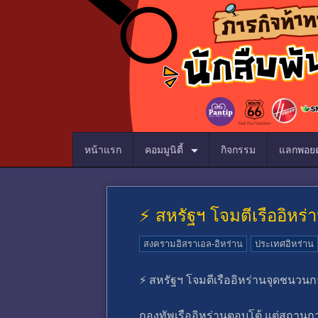
หน้าแรก
คอมมูนิตี้
กิจกรรม
แลกพอยต
⚡️ สหรัฐฯ โจมตีเรืออิห
สงครามอิสราเอล-อิหร่าน
ประเทศอิหร่าน
⚡️ สหรัฐฯ โจมตีเรืออิหร่านจุดชนว
กองทัพเรืออิหร่านตอบโต้ แต่สถานกา