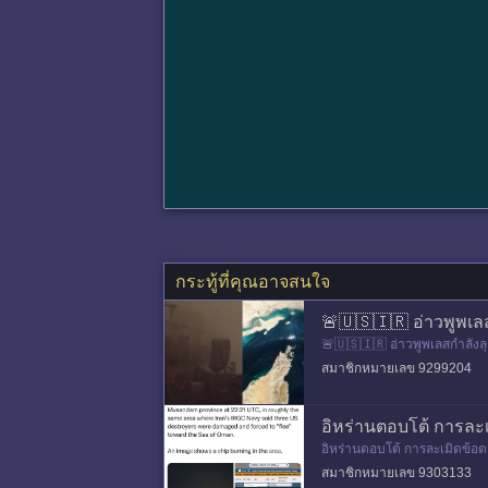
กระทู้ที่คุณอาจสนใจ
🚨🇺🇸🇮🇷 อ่าวพูพเล
🚨🇺🇸🇮🇷 อ่าวพูพเลสกำลั
วังทั่วอิหร่าน อิหร่านโต้กลับท
สมาชิกหมายเลข 9299204
อิหร่านตอบโต้ การละเ
อิหร่านตอบโต้ การละเมิดข้อต
อวันที่ 6 พฤษภาคม อิหร่านต
สมาชิกหมายเลข 9303133