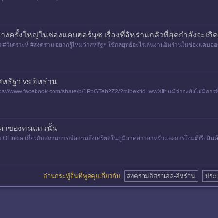
งครั้งใหญ่ในช่องแคบฮอร์มุซ เรื่องที่อิหร่านกลัวที่สุดกำลังจะเกิดข
#วิเคราะห์ #สงคราม อยากรู้ไหมว่าสหรัฐฯ ใช้กลยุทธ์อะไรเล่นงานอิหร่านในช่องแคบฮอร์มุ
ีบจนอิหร่าน
สหรัฐฯ vs อิหร่าน
ps://www.facebook.com/share/p/1PpGTeb2Z2/?mibextid=wwXIfr แม้ว่าจะยังไม่มีการยืนย
ังอิหร่า
รมดาของคนแถวนั้น
 Of India เกี่ยวกับสถานการณ์ความตึงเครียดในภูมิภาคอ่าวอาหรับและการโจมตีเรือสินค้าคร
อ่านกระทู้อื่นที่พูดคุยเกี่ยวกับ
สงครามอิสราเอล-อิหร่าน
ประเ