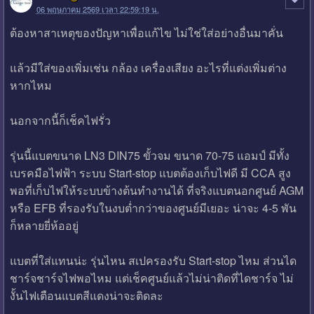
06 พฤษภาคม 2569 เวลา 22:59:19 น.
ต้องหาสาเหตุของปัญหาเพื่อแก้ไข ไม่ใช่ใส่อย่างอื่นมาคั่น
แล้วมีใส่ของเพิ่มเช่น กล้อง เครื่องเสียง อะไรที่แต่งเพิ่มต่าง
หากไหม
นอกจากนี้ก็เช็คไฟรั่ว
รุ่นนี้แบตขนาด LN3 DIN75 ขั้วจม ขนาด 70-75 แอมป์ มีทั้ง
เบรคมือไฟฟ้า ระบบ Start-stop แบตต้องเก็บไฟดี มี CCA สูง
พอที่เก็บไฟให้ระบบข้างต้นทำงานได้ ที่จริงแบตนอกศูนย์ AGM
หรือ EFB ที่รองรับในงบต่ำกว่าของศูนย์มีเยอะ น่าจะ 4-5 พัน
ก็หลายยี่ห้ออยู่
แบตที่ใส่แทนน่ะ รุ่นไหน สเปครองรับ Start-stop ไหม ส่วนได
ชาร์จชาร์จไฟพอไหม แต่เช็คศูนย์แล้วไม่น่าติดที่ไดชาร์จ ไม่
งั้นไฟเตือนแบตสีแดงน่าจะติดละ