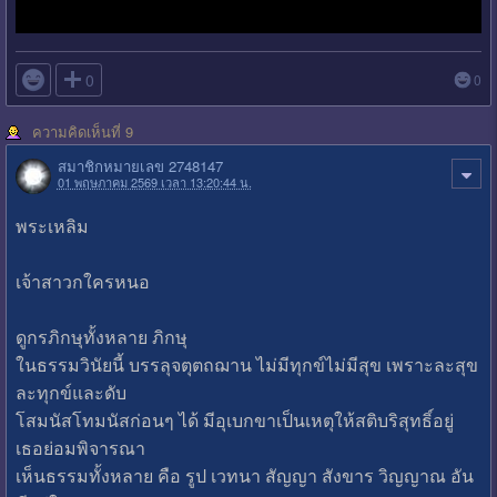

0
0
ความคิดเห็นที่ 9
สมาชิกหมายเลข 2748147
01 พฤษภาคม 2569 เวลา 13:20:44 น.
พระเหลิม
เจ้าสาวกใครหนอ
ดูกรภิกษุทั้งหลาย ภิกษุ
ในธรรมวินัยนี้ บรรลุจตุตถฌาน ไม่มีทุกข์ไม่มีสุข เพราะละสุข
ละทุกข์และดับ
โสมนัสโทมนัสก่อนๆ ได้ มีอุเบกขาเป็นเหตุให้สติบริสุทธิ์อยู่
เธอย่อมพิจารณา
เห็นธรรมทั้งหลาย คือ รูป เวทนา สัญญา สังขาร วิญญาณ อัน