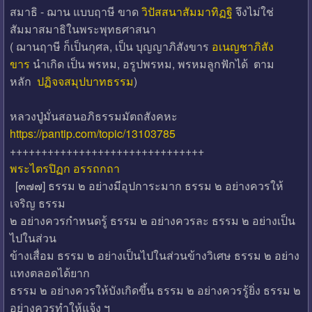
สมาธิ - ฌาน แบบฤาษี ขาด
วิปัสสนาสัมมาทิฏฐิ
จึงไม่ใช่
สัมมาสมาธิในพระพุทธศาสนา
( ฌานฤาษี ก็เป็นกุศล, เป็น บุญญาภิสังขาร
อเนญชาภิสัง
ขาร
นำเกิด เป็น พรหม, อรูปพรหม, พรหมลูกฟักได้ ตาม
หลัก
ปฏิจจสมุปบาทธรรม
)
หลวงปู่มั่นสอนอภิธรรมมัตถสังคหะ
https://pantip.com/topic/13103785
+++++++++++++++++++++++++++++++
พระไตรปิฏก อรรถกถา
[๓๗๗] ธรรม ๒ อย่างมีอุปการะมาก ธรรม ๒ อย่างควรให้
เจริญ ธรรม
๒ อย่างควรกำหนดรู้ ธรรม ๒ อย่างควรละ ธรรม ๒ อย่างเป็น
ไปในส่วน
ข้างเสื่อม ธรรม ๒ อย่างเป็นไปในส่วนข้างวิเศษ ธรรม ๒ อย่าง
แทงตลอดได้ยาก
ธรรม ๒ อย่างควรให้บังเกิดขึ้น ธรรม ๒ อย่างควรรู้ยิ่ง ธรรม ๒
อย่างควรทำให้แจ้ง ฯ