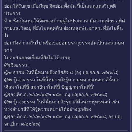
ย่อมได้รับสุข เมื่อมีสุข จิตย่อมตั้งมั่น นี้เป็นเหตุแห่งวิมุตติ
ประการ
ที่ ๑ ซึ่งเป็นเหตุให้จิตของภิกษุผู้ไม่ประมาท มีความเพียร อุทิศ
กายและใจอยู่ ที่ยังไม่หลุดพ้น ย่อมหลุดพ้น อาสวะที่ยังไม่สิ้น
ไป
ย่อมถึงความสิ้นไป หรือเธอย่อมบรรลุธรรมอันเป็นแดนเกษม
จาก
โยคะอันยอดเยี่ยมที่ยังไม่ได้บรรลุ
@เชิงอรรถ :
@๑ ธรรม ในที่นี้หมายถึงอริยสัจ ๔ (องฺ.ปญฺจก.อ. ๓/๒๖/๘)
@๒ รู้แจ้งอรรถ ในที่นี้หมายถึงรู้ความหมายแห่งบาลีนั้นว่า
‘ศีลมาในที่นี้ สมาธิมาในที่นี้ ปัญญามาในที่นี้’
@(องฺ.ติก.อ. ๒/๔๓/๑๕๒-๑๕๓, องฺ.ปญฺจก.อ. ๓/๒๖/๘)
@๓ รู้แจ้งธรรม ในที่นี้หมายถึงรู้บาลีคือพระพุทธพจน์ เช่น
ทรงจำบาลีที่ให้รู้ความหมายได้อย่างถูกต้อง
@(องฺ.ติก.อ. ๒/๔๓/๑๕๒-๑๕๓, องฺ.ปญฺจก.อ. ๓/๒๖/๘, องฺ.ปญฺ
จก.ฏีกา ๓/๒๖/๑๓)