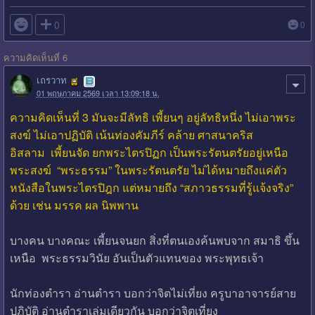

0
0
ความคิดเห็นที่ 6
เถรวาท
01 พฤษภาคม 2569 เวลา 13:09:18 น.
ความคิดเห็นที่ 3 มันจะมีลัทธิ เพี้ยนๆ อยู่ลัทธิหนึ่ง ไม่เอาพระ
สงฆ์ ไม่เอาปฏิบัติ เน้นท่องคัมภีร์ คล้าย ศาสนาคริส
อิสลาม เพี้ยนจัด ยกพระไตรปิฏก เป็นพระรัตนตรัยอยู่เหนือ
พระสงฆ์ “พระธรรม” ในพระรัตนตรัย ไม่ได้หมายถึงแค่ตัว
หนังสือในพระไตรปิฎก แต่หมายถึง “สภาวธรรมที่รู้แจ้งจริง”
ด้วย เช่น มรรค ผล นิพพาน
บางคน บางคณะ เพี้ยนจนยก สิ่งที่ตนเองค้นพบจาก สมาธิ ขึ้น
เหนือ พระธรรมวินัย อันเป็นตัวแทนของ พระพุทธเจ้า
นักท่องตำรา อ่านตำรา บอกว่าจิตไม่เที่ยง ครูบาอาจารย์สาย
ปฏิบัติ อ่านตำราเล่มเดียวกัน บอกว่าจิตเที่ยง