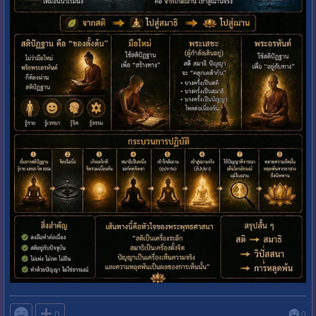

0
0