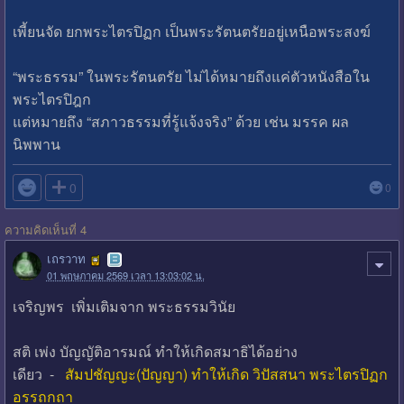
เพี้ยนจัด ยกพระไตรปิฏก เป็นพระรัตนตรัยอยู่เหนือพระสงฆ์
“พระธรรม” ในพระรัตนตรัย ไม่ได้หมายถึงแค่ตัวหนังสือใน
พระไตรปิฎก
แต่หมายถึง “สภาวธรรมที่รู้แจ้งจริง” ด้วย เช่น มรรค ผล
นิพพาน

0
0
ความคิดเห็นที่ 4
เถรวาท
01 พฤษภาคม 2569 เวลา 13:03:02 น.
เจริญพร เพิ่มเติมจาก พระธรรมวินัย
สติ เพ่ง บัญญัติอารมณ์ ทำให้เกิดสมาธิได้อย่าง
เดียว -
สัมปชัญญะ(ปัญญา) ทำให้เกิด วิปัสสนา พระไตรปิฏก
อรรถกถา