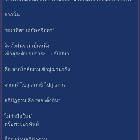
จากนั้น
“สมาหิตา เอกัคคจิตตา”
จิตตั้งมั่นรวมเป็นหนึ่ง
เข้าสู่ระดับ อุปจาระ → อัปปนา
คือ จากใกล้ฌานเข้าสู่ฌานจริง
จากสติ ไปสู่ สมาธิ ไปสู่ ฌาน
สติปัฏฐาน คือ “ของตั้งต้น”
ไม่ว่ามือใหม่
หรือพระอรหันต์
ก็ต้องผ่านสติปัฏฐาน