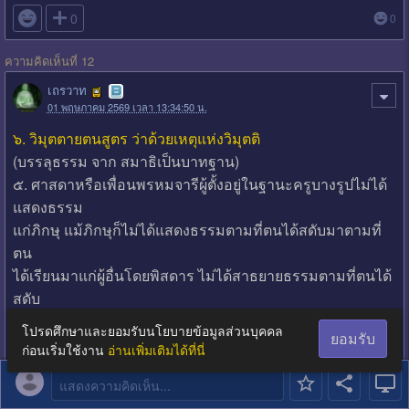

0
0
ความคิดเห็นที่ 12
เถรวาท
01 พฤษภาคม 2569 เวลา 13:34:50 น.
๖. วิมุตตายตนสูตร ว่าด้วยเหตุแห่งวิมุตติ
(บรรลุธรรม จาก สมาธิเป็นบาทฐาน)
๕. ศาสดาหรือเพื่อนพรหมจารีผู้ตั้งอยู่ในฐานะครูบางรูปไม่ได้
แสดงธรรม
แก่ภิกษุ แม้ภิกษุก็ไม่ได้แสดงธรรมตามที่ตนได้สดับมาตามที่
ตน
ได้เรียนมาแก่ผู้อื่นโดยพิสดาร ไม่ได้สาธยายธรรมตามที่ตนได้
สดับ
มาตามที่ตนได้เรียนมาโดยพิสดาร และไม่ได้ตรึกตามตรอง
โปรดศึกษาและยอมรับนโยบายข้อมูลส่วนบุคคล
ยอมรับ
ตามเพ่ง
ก่อนเริ่มใช้งาน
อ่านเพิ่มเติมได้ที่นี่
ตามด้วยใจซึ่งธรรมตามที่ตนได้สดับมาตามที่ตนได้เรียนมา
แสดงความคิดเห็น...
แต่เธอ