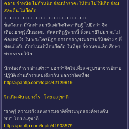
คลาย กำหนัด ไม่กำหนัด ย่อมทำราคะให้ดับ ไม่ให้เกิด ย่อม
สละคืน ไม่ยึดถือ
++++++++++++++++++++++++++++++++
ข้อสังเกต มีนักทำสมาธิแต่เกิดมิจฉาทิฏฐิ ไปยึดว่า จิต
เที่ยง,ธาตุรู้เป็นอมตะ สัสสตทิฏฐิพวกนี้ นั่งสมาธิไปมา จะไม่
ค่อยพอใจ ใน พระไตรปิฏก,อรรถกถา,พระธรรมวินัยต่าง ๆ ที่
ขัดแย้งกับ อัตตโนมติที่ตนยึดถือ ในที่สุด ก็ชวนคนเลิก ศึกษา
พระธรรมวินัย
นักท่องตำรา อ่านตำรา บอกว่าจิตไม่เที่ยง ครูบาอาจารย์สาย
ปฏิบัติ อ่านตำราเล่มเดียวกัน บอกว่าจิตเที่ยง
https://pantip.com/topic/42129919
จิตเกิด-ดับ อย่างไร โดย อ.สุชาติ
“ธาตุรู้ ความจริงแห่งธรรมชาติที่พระพุทธองค์ทรงค้น
พบ” โดย อ.สุชาติ
https://pantip.com/topic/41903579