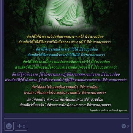

0
0