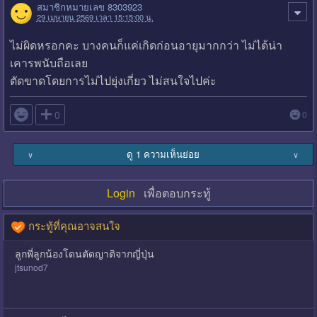
สมาชิกหมายเลข 8303923
29 เมษายน 2569 เวลา 15:15:00 น.
ไม่ผิดหรอกคะ บางคนก็แค่เกิดก่อนอายุมากกว่า ไม่ได้น่า
เคารพนับถือเลย
ตัดขาดโดยการไม่ไปยุ่งเกี่ยว ไม่สนใจไปค่ะ

0
0
ดู 1 ความเห็นย่อย
∨
∨
Login
เพื่อตอบกระทู้
กระทู้ที่คุณอาจสนใจ
ลูกพี่ลูกน้องโดนตัดญาติจากญี่ปุ่น
jtsunod7