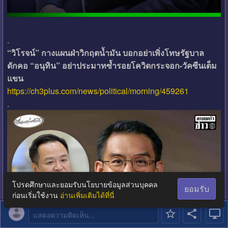
.
“วิโรจน์” กางแผนฝ่าวิกฤตน้ำมัน บอกอย่าเพิ่งโทษรัฐบาล
ดักคอ “อนุทิน” อย่าประมาทซ้ำรอยโควิดกระจอก-วัคซีนเต็ม
แขน
https://ch3plus.com/news/political/morning/459261
.
โปรดศึกษาและยอมรับนโยบายข้อมูลส่วนบุคคล
ยอมรับ
ก่อนเริ่มใช้งาน
อ่านเพิ่มเติมได้ที่นี่
แสดงความคิดเห็น...