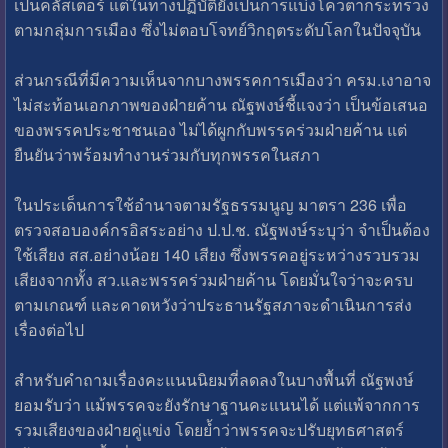
เป็นคลัสเตอร์ แต่ในทางปฏิบัติยังเป็นการแบ่งโควตากระทรวง
ตามกลุ่มการเมือง ซึ่งไม่ตอบโจทย์วิกฤตระดับโลกในปัจจุบัน
ส่วนกรณีที่มีความเห็นจากบางพรรคการเมืองว่า ครม.เงาอาจ
ไม่สะท้อนเอกภาพของฝ่ายค้าน ณัฐพงษ์ชี้แจงว่า เป็นข้อเสนอ
ของพรรคประชาชนเอง ไม่ได้ผูกกับพรรคร่วมฝ่ายค้าน แต่
ยืนยันว่าพร้อมทำงานร่วมกับทุกพรรคในสภา
ในประเด็นการใช้อำนาจตามรัฐธรรมนูญ มาตรา 236 เพื่อ
ตรวจสอบองค์กรอิสระอย่าง ป.ป.ช. ณัฐพงษ์ระบุว่า จำเป็นต้อง
ใช้เสียง สส.อย่างน้อย 140 เสียง ซึ่งพรรคอยู่ระหว่างรวบรวม
เสียงจากทั้ง สว.และพรรคร่วมฝ่ายค้าน โดยมั่นใจว่าจะครบ
ตามเกณฑ์ และคาดหวังว่าประธานรัฐสภาจะดำเนินการส่ง
เรื่องต่อไป
สำหรับคำถามเรื่องคะแนนนิยมที่ลดลงในบางพื้นที่ ณัฐพงษ์
ยอมรับว่า แม้พรรคจะยังรักษาฐานคะแนนได้ แต่แพ้จากการ
รวมเสียงของฝ่ายคู่แข่ง โดยย้ำว่าพรรคจะปรับยุทธศาสตร์