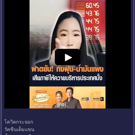
โควิดกระจอก
วัคซีนเต็มแขน