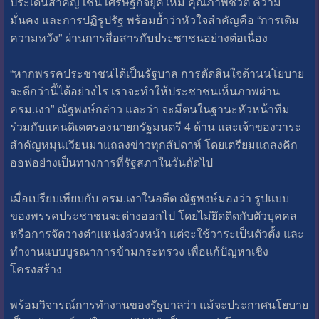
ประเด็นสำคัญ เช่น เศรษฐกิจยุคใหม่ คุณภาพชีวิต ความ
มั่นคง และการปฏิรูปรัฐ พร้อมย้ำว่าหัวใจสำคัญคือ “การเติม
ความหวัง” ผ่านการสื่อสารกับประชาชนอย่างต่อเนื่อง
“หากพรรคประชาชนได้เป็นรัฐบาล การตัดสินใจด้านนโยบาย
จะดีกว่านี้ได้อย่างไร เราจะทำให้ประชาชนเห็นภาพผ่าน
ครม.เงา” ณัฐพงษ์กล่าว และว่า จะมีตนในฐานะหัวหน้าทีม
ร่วมกับแคนดิเดตรองนายกรัฐมนตรี 4 ด้าน และเจ้าของวาระ
สำคัญหมุนเวียนมาแถลงข่าวทุกสัปดาห์ โดยเตรียมแถลงคิก
ออฟอย่างเป็นทางการที่รัฐสภาในวันถัดไป
เมื่อเปรียบเทียบกับ ครม.เงาในอดีต ณัฐพงษ์มองว่า รูปแบบ
ของพรรคประชาชนจะต่างออกไป โดยไม่ยึดติดกับตัวบุคคล
หรือการจัดวางตำแหน่งล่วงหน้า แต่จะใช้วาระเป็นตัวตั้ง และ
ทำงานแบบบูรณาการข้ามกระทรวง เพื่อแก้ปัญหาเชิง
โครงสร้าง
พร้อมวิจารณ์การทำงานของรัฐบาลว่า แม้จะประกาศนโยบาย