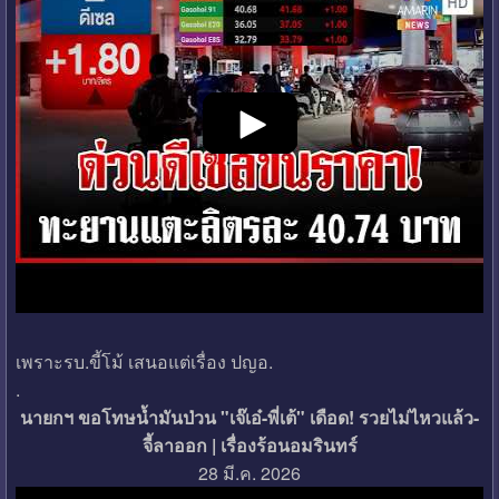
เพราะรบ.ขี้โม้ เสนอแต่เรื่อง ปญอ.
.
นายกฯ ขอโทษน้ำมันป่วน "เจ๊เอ๋-พี่เต้" เดือด! รวยไม่ไหวแล้ว-
จี้ลาออก | เรื่องร้อนอมรินทร์
28 มี.ค. 2026