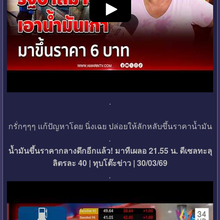
.
กรั่กๆๆๆ แก้ปัญหาโดย นิ่งเฉย ปล่อยให้ลักหลับขึ้นราคาน้ำมัน
.
น้ำมันขึ้นราคากลางดึกอีกแล้ว! มาทีเผลอ 21.55 น. ดีเซลทะลุ
ลิตรละ 40 | ทุบโต๊ะข่าว | 30/03/69
.