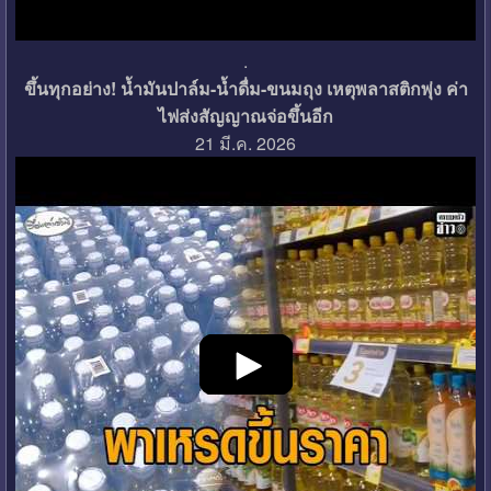
.
ขึ้นทุกอย่าง! น้ำมันปาล์ม-น้ำดื่ม-ขนมถุง เหตุพลาสติกพุ่ง ค่า
ไฟส่งสัญญาณจ่อขึ้นอีก
21 มี.ค. 2026