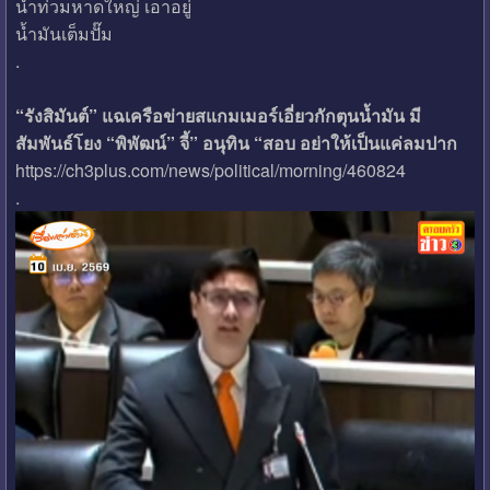
น้ำท่วมหาดใหญ่ เอาอยู่
น้ำมันเต็มปั๊ม
.
“รังสิมันต์” แฉเครือข่ายสแกมเมอร์เอี่ยวกักตุนน้ำมัน มี
สัมพันธ์โยง “พิพัฒน์” จี้” อนุทิน “สอบ อย่าให้เป็นแค่ลมปาก
https://ch3plus.com/news/political/morning/460824
.