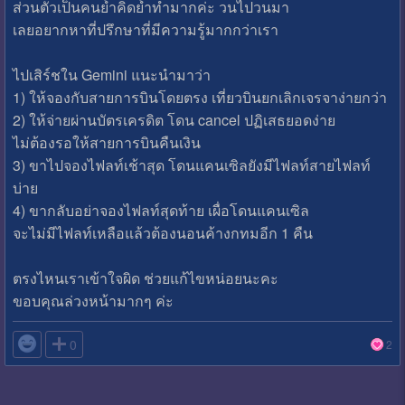
ส่วนตัวเป็นคนย้ำคิดย้ำทำมากค่ะ วนไปวนมา
เลยอยากหาที่ปรึกษาที่มีความรู้มากกว่าเรา
ไปเสิร์ชใน Gemini แนะนำมาว่า
1) ให้จองกับสายการบินโดยตรง เที่ยวบินยกเลิกเจรจาง่ายกว่า
2) ให้จ่ายผ่านบัตรเครดิต โดน cancel ปฏิเสธยอดง่าย
ไม่ต้องรอให้สายการบินคืนเงิน
3) ขาไปจองไฟลท์เช้าสุด โดนแคนเซิลยังมีไฟลท์สายไฟลท์
บ่าย
4) ขากลับอย่าจองไฟลท์สุดท้าย เผื่อโดนแคนเซิล
จะไม่มีไฟลท์เหลือแล้วต้องนอนค้างกทมอีก 1 คืน
ตรงไหนเราเข้าใจผิด ช่วยแก้ไขหน่อยนะคะ
ขอบคุณล่วงหน้ามากๆ ค่ะ

0
2