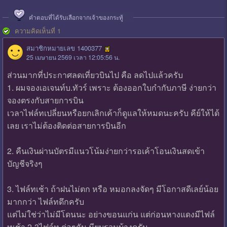
คำตอบที่ได้รับเลือกจากเจ้าของกระทู้
ความคิดเห็นที่ 1
สมาชิกหมายเลข 1400377
25 เมษายน 2569 เวลา 12:05:56 น.
ส่วนมากที่ประกาศลดเที่ยวบินไป คือ ลดไปแล้วครับ
1. ผมจองเอเจนท์บ.ทัวร์ เพราะ ต้องออกใบกำกับภาษี ง่ายกว่า
จองตรงกับสายการบิน
เวลาไฟล์ทเปลี่ยนหรือยกเลิกเค้าก็ดูแลให้หมดนะครับ คีย์ให้ได้
เลย เราไม่ต้องติดต่อสายการบินอีก
2. คืนเงินผ่านบัตรมีแนวโน้มง่ายกว่ารอเค้าโอนเงินสดเข้า
บัญชีจริงๆ
3. ไฟล์ทเช้า ถ้าฝนไม่ตก หรือ หมอกลงจัดๆ มีโอกาสดีเลย์น้อย
มากกว่า ไฟล์ทดึกครับ
แต่ไม่ใช่ว่าไม่มีโดนนะ อย่างขอนแก่น แต่ก่อนหางแดงมีไฟล์
ทเช้า 2-3ไฟล์ท ต่อๆกัน มียุบรวมบ้างครับ