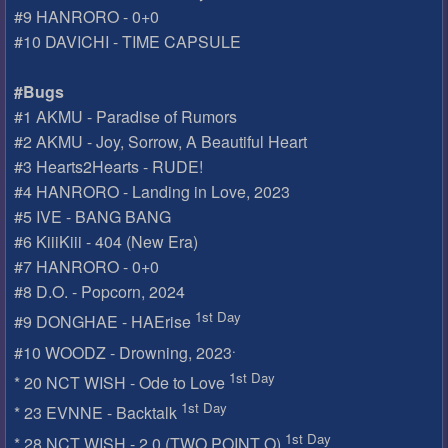
#9 HANRORO - 0+0
#10 DAVICHI - TIME CAPSULE
#Bugs
#1 AKMU - Paradise of Rumors
#2 AKMU - Joy, Sorrow, A Beautiful Heart
#3 Hearts2Hearts - RUDE!
#4 HANRORO - Landing in Love, 2023
#5 IVE - BANG BANG
#6 KiiiKiii - 404 (New Era)
#7 HANRORO - 0+0
#8 D.O. - Popcorn, 2024
1st Day
#9 DONGHAE - HAErise
.
#10 WOODZ - Drowning, 2023
1st Day
* 20 NCT WISH - Ode to Love
1st Day
* 23 EVNNE - Backtalk
1st Day
* 28 NCT WISH - 2.0 (TWO POINT O)