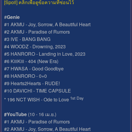
[Spoil] คลิกเพื่อดูข้อความที่ซ่อนไว้
#
Genie
#1 AKMU - Joy, Sorrow, A Beautiful Heart
#2 AKMU - Paradise of Rumors
#3 IVE - BANG BANG
#4 WOODZ - Drowning, 2023
#5 HANRORO - Landing in Love, 2023
#6 KiiiKiii - 404 (New Era)
#7 HWASA - Good Goodbye
#8 HANRORO - 0+0
#9 Hearts2Hearts - RUDE!
#10 DAVICHI - TIME CAPSULE
1st Day
* 196 NCT WISH - Ode to Love
#YouTube
(10 - 16 เม.ย.)
#1 AKMU - Paradise of Rumors
#2 AKMU - Joy, Sorrow, A Beautiful Heart