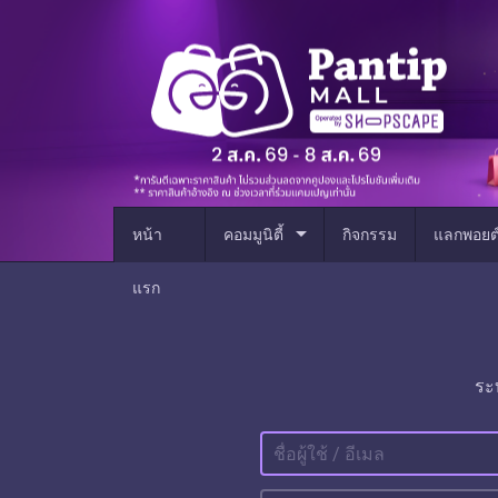
arrow_drop_down
หน้า
คอมมูนิตี้
กิจกรรม
แลกพอยต
แรก
ระ