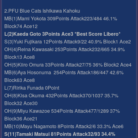
2.PFU Blue Cats Ishikawa Kahoku
MB(1)Mami Yokota 309Points Attack223/484 46.1%
Block74 Ace12
L(2)Kaeda Goto 3Points Ace3 *Best Score Libero*
S(3)Yuki Fujikara 12Points Attack9/22 40.9% Block1 Ace2
OH(4)Reina Kawasaki 253Points Attack232/665 34.9%
Block13 Ace8
OH(5)Kiiro Omura 33Points Attack27/75 36% Block2 Ace4
MB(6)Aya Hosonuma 254Points Attack186/447 42.6%
Block63 Ace8
L(7)Ririka Funada 0Point
OH(8)Kisa Okuma 432Points Attack370/1037 35.7%
Block32 Ace30
OH(9)Miyu Kawazoe 534Points Attack477/1289 37%
Block36 Ace21
MB(10)Mayu Nagamoto 8Points Attack2/6 33.3% Ace6
S(11)Tamaki Matsui 81Points Attack32/93 34.4%