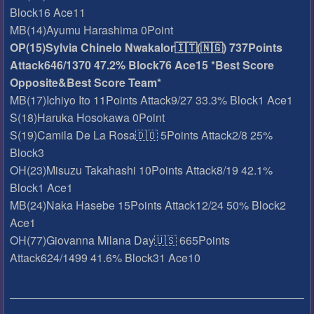
Block16 Ace11
MB(14)Ayumu Harashima 0Point
OP(15)Sylvia Chinelo Nwakalor🇮🇹(🇳🇬) 737Points
Attack646/1370 47.2% Block76 Ace15 *Best Score
Opposite&Best Score Team*
MB(17)Ichiyo Ito 11Points Attack9/27 33.3% Block1 Ace1
S(18)Haruka Hosokawa 0Point
S(19)Camila De La Rosa🇩🇴 5Points Attack2/8 25%
Block3
OH(23)Misuzu Takahashi 10Points Attack8/19 42.1%
Block1 Ace1
MB(24)Naka Hasebe 15Points Attack12/24 50% Block2
Ace1
OH(77)Giovanna Milana Day🇺🇸 665Points
Attack624/1499 41.6% Block31 Ace10