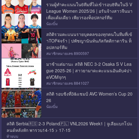
รวมผู้ทำคะแนนใน6ทีมที่ไม่เข้ารอบ8ทีมในS V
League Women 2025/26 | อรันจ้างสาวจีนมา
เพื่อแต้มเดียว เพียวรองท็อปสกอร์ทีม
น้องบิ๋ม
สถิติรวมคะแนนรายบุคคลของทุกคนในทีมที่เข้
าTOP4จร้า | ปพัชญานันท์นภัสกัตติกาดาริน ท็
อปสกอร์ทีม
สมาชิกหมายเลข 8900597
มาช้าแต่มานะ สถิติ NEC 3-2 Osaka S V Lea
gue 2025-26 | สาวยามาดะคะแนนอันดับ4ปา
ดVOMจุกๆ
สมาชิกหมายเลข 8841027
สถิติ รอบชิงที่3&แชมป์ AVC Women’s Cup 20
26
น้องบิ๋ม
สถิติ Serbia🇷🇸 2-3 Poland🇵🇱 VNL2026 Week1 | จูเลียแบกโปแ
ลนด์หลังหัก พารวบ14-15 > 17-15
ท้ายบบ