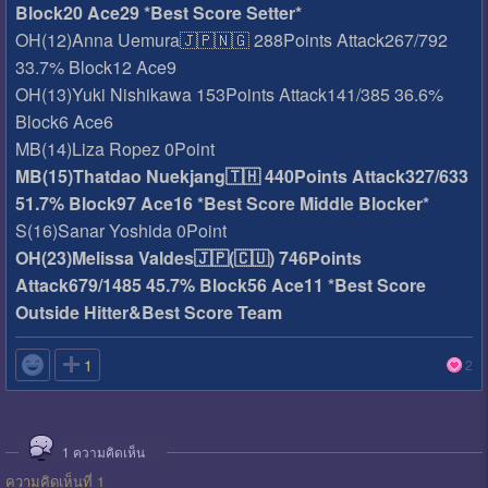
Block20 Ace29 *Best Score Setter*
OH(12)Anna Uemura🇯🇵🇳🇬 288Points Attack267/792
33.7% Block12 Ace9
OH(13)Yuki Nishikawa 153Points Attack141/385 36.6%
Block6 Ace6
MB(14)Liza Ropez 0Point
MB(15)Thatdao Nuekjang🇹🇭 440Points Attack327/633
51.7% Block97 Ace16 *Best Score Middle Blocker*
S(16)Sanar Yoshida 0Point
OH(23)Melissa Valdes🇯🇵(🇨🇺) 746Points
Attack679/1485 45.7% Block56 Ace11 *Best Score
Outside Hitter&Best Score Team

1
2
1
ความคิดเห็น
ความคิดเห็นที่ 1