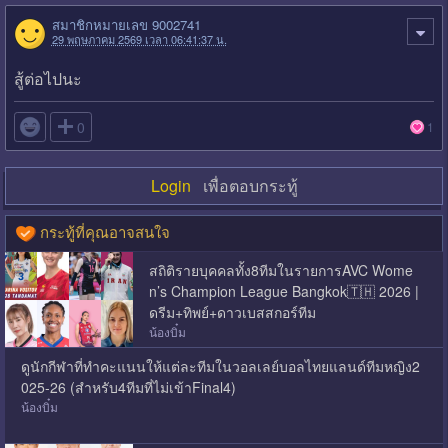
สมาชิกหมายเลข 9002741
29 พฤษภาคม 2569 เวลา 06:41:37 น.
สู้ต่อไปนะ

0
1
Login
เพื่อตอบกระทู้
กระทู้ที่คุณอาจสนใจ
สถิติรายบุคคลทั้ง8ทีมในรายการAVC Wome
n’s Champion League Bangkok🇹🇭 2026 |
ดรีม+ทิพย์+ดาวเบสสกอร์ทีม
น้องบิ๋ม
ดูนักกีฬาที่ทำคะแนนให้แต่ละทีมในวอลเลย์บอลไทยแลนด์ทีมหญิง2
025-26 (สำหรับ4ทีมที่ไม่เข้าFinal4)
น้องบิ๋ม