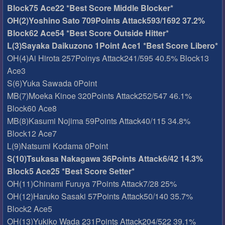
Block75 Ace22 *Best Score Middle Blocker*
OH(2)Yoshino Sato 709Points Attack593/1692 37.2%
Block62 Ace54 *Best Score Outside Hitter*
L(3)Sayaka Daikuzono 1Point Ace1 *Best Score Libero*
OH(4)Ai Hirota 257Poinys Attack241/595 40.5% Block13
Ace3
S(6)Yuka Sawada 0Point
MB(7)Moeka Kinoe 320Points Attack252/547 46.1%
Block60 Ace8
MB(8)Kasumi Nojima 59Points Attack40/115 34.8%
Block12 Ace7
L(9)Natsumi Kodama 0Point
S(10)Tsukasa Nakagawa 36Points Attack6/42 14.3%
Block5 Ace25 *Best Score Setter*
OH(11)Chinami Furuya 7Points Attack7/28 25%
OH(12)Haruko Sasaki 57Points Attack50/140 35.7%
Block2 Ace5
OH(13)Yukiko Wada 231Points Attack204/522 39.1%