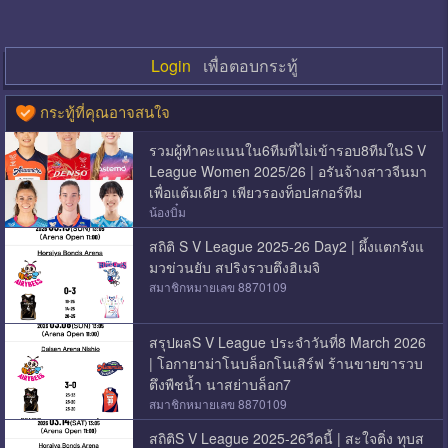
Login
เพื่อตอบกระทู้
กระทู้ที่คุณอาจสนใจ
รวมผู้ทำคะแนนใน6ทีมที่ไม่เข้ารอบ8ทีมในS V
League Women 2025/26 | อรันจ้างสาวจีนมา
เพื่อแต้มเดียว เพียวรองท็อปสกอร์ทีม
น้องบิ๋ม
สถิติ S V League 2025-26 Day2 | ผึ้งแตกรังแ
มวข่วนยับ สปริงรวบตึงฮิเมจิ
สมาชิกหมายเลข 8870109
สรุปผลS V League ประจำวันที่8 March 2026
| โอกายาม่าโนบล็อกโนเสิร์ฟ ร้านขายขารวบ
ตึงพืชน้ำ นาสย่าบล็อก7
สมาชิกหมายเลข 8870109
สถิติS V League 2025-26วีคนี้ | สะใจติ่ง ทุบส