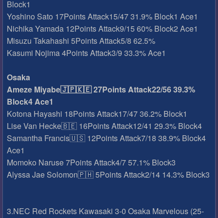
Block1
Yoshino Sato 17Points Attack15/47 31.9% Block1 Ace1
Nichika Yamada 12Points Attack9/15 60% Block2 Ace1
Misuzu Takahashi 5Points Attack5/8 62.5%
Kasumi Nojima 4Points Attack3/9 33.3% Ace1
Osaka
Ameze Miyabe🇯🇵🇰🇪 27Points Attack22/56 39.3%
Block4 Ace1
Kotona Hayashi 18Points Attack17/47 36.2% Block1
Lise Van Hecke🇧🇪 16Points Attack12/41 29.3% Block4
Samantha Francis🇺🇸 12Points Attack7/18 38.9% Block4
Ace1
Momoko Naruse 7Points Attack4/7 57.1% Block3
Alyssa Jae Solomon🇵🇭 5Points Attack2/14 14.3% Block3
3.NEC Red Rockets Kawasaki 3-0 Osaka Marvelous (25-