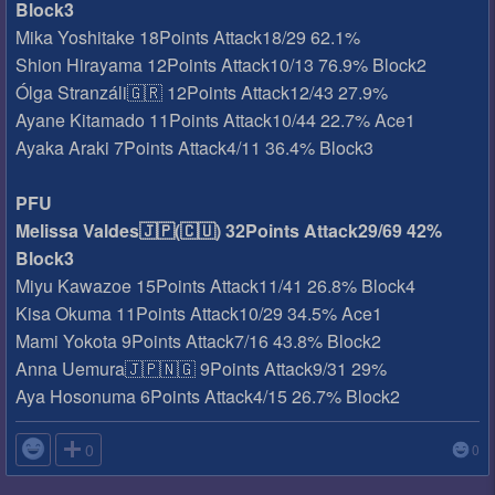
Block3
Mika Yoshitake 18Points Attack18/29 62.1%
Shion Hirayama 12Points Attack10/13 76.9% Block2
Ólga Stranzáli🇬🇷 12Points Attack12/43 27.9%
Ayane Kitamado 11Points Attack10/44 22.7% Ace1
Ayaka Araki 7Points Attack4/11 36.4% Block3
PFU
Melissa Valdes🇯🇵(🇨🇺) 32Points Attack29/69 42%
Block3
Miyu Kawazoe 15Points Attack11/41 26.8% Block4
Kisa Okuma 11Points Attack10/29 34.5% Ace1
Mami Yokota 9Points Attack7/16 43.8% Block2
Anna Uemura🇯🇵🇳🇬 9Points Attack9/31 29%
Aya Hosonuma 6Points Attack4/15 26.7% Block2

0
0