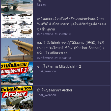
รับ
ก็ดีครับ
เฮลิคอปเตอร์รบรัสเซียยังน่ากลัวกว่าอเมริกาจ
ริงหรือไม่ เมื่อสนามรบยุคใหม่เริ่มพิสูจน์คำตอบ
ชัดขึ้นทุกวัน
สมาชิกหมายเลข 2933266
กองกำลังพิทักษ์การปฏิวัติอิสลาม (IRGC) ใช้ขี
ปนาวุธ "เคไฮบาร์-ชีกัน" (Kheibar Shekan) รุ่
นที่ 3 โจมตีอิสราเอล
สมาชิกหมายเลข 9303133
ซามูไรสีคราม Mitsubishi F-2
Thai_Weapon
ปืนใหญ่อัตตาจร Archer
Thai_Weapon