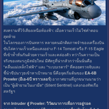
สงครามที่ไร้เสียงเหนือท้องฟ้า: เมื่อความเร็วไม่ใช่คำตอบ
สุดท้าย
ในโลกของการบินทหาร หลายคนมักติดภาพจำของเครื่องบิน
ขับไล่ความเร็วเหนือแสงอย่าง F-14 Tomcat หรือ F-15 Eagle
ที่เข้าห้ำหั่นกันด้วยความเร็วและคล่องตัว ทว่าในความเป็น
จริงของสมรภูมิสมัยใหม่ มีศัตรูที่น่ากลัวกว่านั้นนั่นคือ
"คลื่นแม่เหล็กไฟฟ้า" และ "ระบบเรดาร์" ที่คอยตรวจจับและ
ชี้นำขีปนาวุธเข้าหาเป้าหมาย นี่คือจุดเริ่มต้นของ
EA-6B
Prowler (อีเอ-6บี พราวเลอร์)
อากาศยานที่ถูกขนานนามว่า
เป็น "ผู้เฝ้ายามในเงามืด" (Silent Sentinel) แห่งกองทัพเรือ
สหรัฐฯ
จาก Intruder สู่ Prowler: วิวัฒนาการเพื่อการอยู่รอด