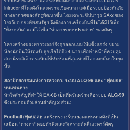
รากเหง้าของพราวเลอร์สืบทอดมาจากเครื่องบินโจมตี A-6
Intruder ที่โด่งดังในสงครามเวียดนาม แต่เมื่อระบบป้องกันภัย
ทางอากาศของศัตรูพัฒนาขึ้น โดยเฉพาะขีปนาวุธ SA-2 ของ
โซเวียต กองทัพสหรัฐฯ จึงต้องการเครื่องบินที่ไม่ได้มีไว้เพื่อ
"ทิ้งระเบิด" แต่มีไว้เพื่อ "ทำลายระบบประสาท" ของศัตรู
โครงสร้างของพราวเลอร์จึงถูกออกแบบให้แข็งแกร่ง ขยาย
ห้องนักบินให้รองรับลูกเรือได้ถึง 4 นาย เพื่อทำหน้าที่ควบคุม
สถานีรบอิเล็กทรอนิกส์ที่ซับซ้อนที่สุดเท่าที่โลกเคยมีมาในยุค
นั้น
สถาปัตยกรรมแห่งการลวงตา: ระบบ ALQ-99 และ "ฟุตบอล"
บนแพนหาง
หัวใจสำคัญที่ทำให้ EA-6B เป็นที่ครั่นคร้ามคือระบบ
ALQ-99
ซึ่งประกอบด้วยส่วนสำคัญ 2 ส่วน:
Football (ฟุตบอล):
แฟริ่งทรงวงรีบนยอดแพนหางดิ่งที่เป็น
เสมือน "ดวงตา" คอยดักฟังและวิเคราะห์คลื่นเรดาร์ศัตรู