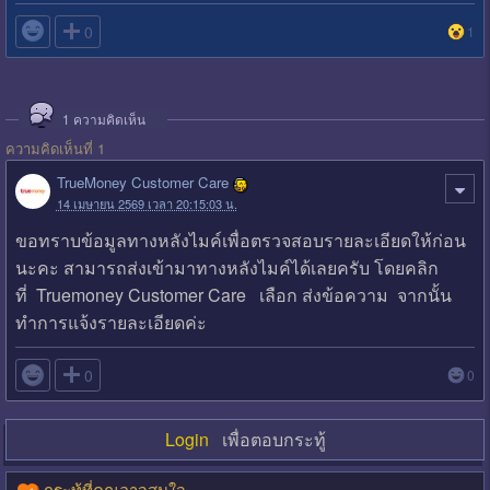

0
1
1
ความคิดเห็น
ความคิดเห็นที่ 1
TrueMoney Customer Care
14 เมษายน 2569 เวลา 20:15:03 น.
ขอทราบข้อมูลทางหลังไมค์เพื่อตรวจสอบรายละเอียดให้ก่อน
นะคะ สามารถส่งเข้ามาทางหลังไมค์ได้เลยครับ โดยคลิก
ที่ Truemoney Customer Care เลือก ส่งข้อความ จากนั้น
ทำการแจ้งรายละเอียดค่ะ

0
0
Login
เพื่อตอบกระทู้
กระทู้ที่คุณอาจสนใจ