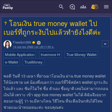
close
โอนเงิน true money wallet ไป
เบอร์ที่ถูกระงับไปแล้วทำยังไงดีค่ะ
Freedom369
14 เมษายน 2569 เวลา 20:11:55 น.
Mobile Application
truemove H
True Money Wallet
e-Wallet
TrueMoney
พอดี วันที่ 13 เมษา ที่ผ่านมาโอนเงิน ผ่าน true money wallet
ให้น้องชาย แต่ น้องพึ่งบอกว่า เบอร์ที่ใช้สมัคร wallet ถูกระงับ
ไปแล้ว และ ซิมก็ไม่ใช่ ชื่อ ตัวเอง ชื่อญาติ เลยไม่สามารถถอน
เงินได้ เพราะ เข้า app true money wallet ไม่ได้ ดิฉันจึงอยาก
สอบถามผู้รู้ ว่า จะมีทางไหน วิธีไหน ที่จะดึงเงินกลับได้ไหม
ช่วยแนะนำหน่อยนะค่ะ ขอบคุณค่ะ