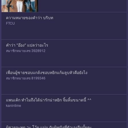
ความหมายของคำว่า บริบท
FTCU
คำว่า "อ๊อง" แปลว่าอะไร
สมาชิกหมายเลข 3928912
เพื่อนผู้ชายชอบแกล้งชอบหยิกแก้มลูบหัวคือยังไง
สมาชิกหมายเลข 8199346
แพนเค้ก ทำไมถึงได้น่ารักน่าหยิก จิ้มลิ้มขนาดนี้ ^^
kanintime
ผู้ชายจะพูด วะ โว้ย แม่ม กับผู้หญิงที่ตัวเองจีบมั้ยคะ