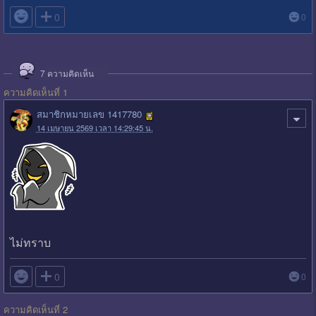

0
0
7
ความคิดเห็น
ความคิดเห็นที่ 1
สมาชิกหมายเลข 1417780
14 เมษายน 2569 เวลา 14:29:45 น.
ไม่ทราบ

0
0
ความคิดเห็นที่ 2