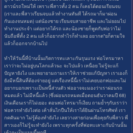
ดาวน์รถใหม่ให้ เพราะพี่สาวทั้ง 2 คน ก็เคยได้ตอนเรียนจบ
(เราและพี่สาวเรียนจบแล้วทำงานทันที ได้รถมาก็มาผ่อน
กันเองจนหมด) แต่น้องชาย เรียนจบสายอาชีพ และไม่ยอมไป
ทำงานประจำ แต่อยากได้รถ และน้องชายก็พูดกับพ่อว่าไม่
นับถือพี่ทั้ง 2 คน แล้วก็อยากทำไรก็ทำเลย อยากต*ยก็ตามใจ
แล้วก็ออกจากบ้านไป
ทำให้วันนี้ที่บ้านนั้นเกิดการทะเลาะกันรุนแรง พ่อโทรมาหา
เราว่าจะไม่อยู่บนโลกแล้วนะ จะไปแล้ว เหนื่อย ไม่รู้จะแก้
ปัญหายังไง และพยายามถามเราให้เราช่วยแก้ปัญหา เราเองก็
ยังมีหนี้สินที่ต้องจ่ายอยู่ แต่เรื่องหนี้นี้เราไม่เคยบอกพ่อและไม่
อยากบอกเพราะเป็นหนี้ส่วนตัว พ่ออาจจะมองว่าเราผ่อนรถ
หมดแล้ว ไม่มีหนี้แล้ว (ซึ่งผ่อนรถหมดเมื่อตอนธันวาคมปี 68)
เงินเดือนเราก็ไม่เยอะ ตอนพ่อโทรมาก็เงียบ ถามย้ำๆกับเราว่า
พ่อควรทำยังไงต่อ เค้าลั่นไกปืนให้เราได้ยินผ่านโทรศัพท์ เรา
กดดันมาก ไม่รู้ต้องทำยังไง เลยวางสายก่อนเพื่อคุยกับพี่สาว พี่
สาวเองก็ไม่รู้จะทำยังไง เพราะทุกครั้งที่พ่อทะเลาะกับบ้านนั้น
เค้าจะเป็นแบบนี้ทุกที