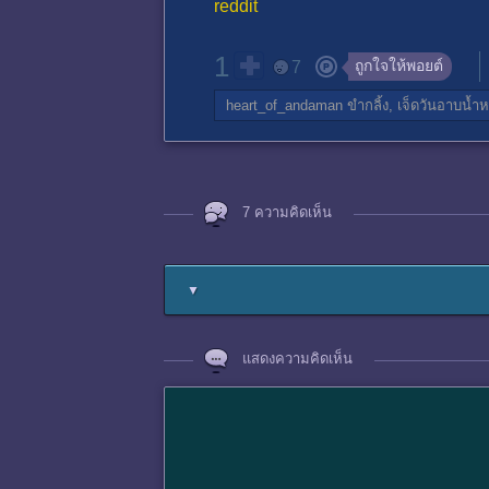
reddit
1
ถูกใจให้พอยต์
7
heart_of_andaman
ขำกลิ้ง,
เจ็ดวันอาบน้ำห
7 ความคิดเห็น
▼
แสดงความคิดเห็น