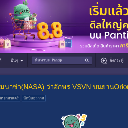
์
อื่นๆ
ตั้งกระทู้
ถามนาซ่า(NASA) ว่าอักษร VSVN บนยานOrio
วิทยาศาสตร์
นักบินอวกาศ