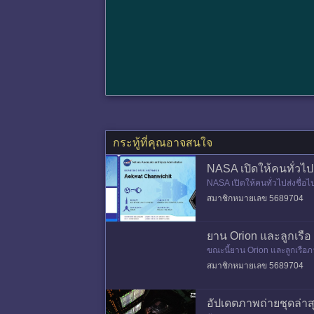
กระทู้ที่คุณอาจสนใจ
NASA เปิดให้คนทั่วไป
NASA เปิดให้คนทั่วไปส่งชื่อ
ในภารกิจ Artemis 2 ภาพ Bo
สมาชิกหมายเลข 5689704
ยาน Orion และลูกเรือ
ขณะนี้ยาน Orion และลูกเรือภ
roid 3 เขียนโค้ดขึ้นมา โดยดึง
สมาชิกหมายเลข 5689704
อัปเดตภาพถ่ายชุดล่า