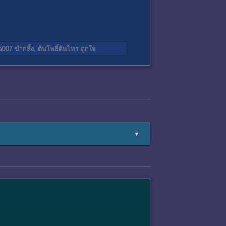
ta007
ขำกลิ้ง,
ต้นโพธิ์ต้นไทร
ถูกใจ
▼