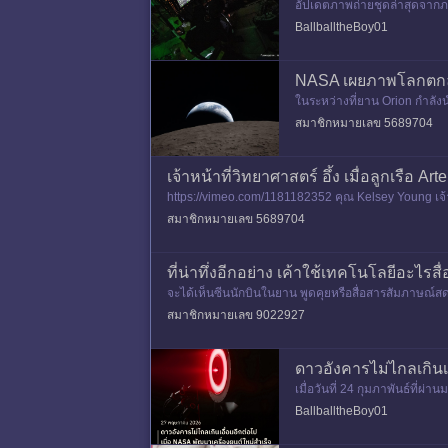
อัปเดตภาพถ่ายชุดล่าสุดจาก
ดนี้ประกอบด้วยภาพของนักบิ
BallballtheBoy01
NASA เผยภาพโลกตกลั
ในระหว่างที่ยาน Orion กำลังน
เวลาเช้าที่พระอาทิตย์กำลังขึ
สมาชิกหมายเลข 5689704
เจ้าหน้าที่วิทยาศาสตร์ อึ้ง เมื่อลูกเรือ 
https://vimeo.com/1181182352 คุณ Kelsey Young เจ้าหน
ดี
สมาชิกหมายเลข 5689704
ที่น่าทึ่งอีกอย่าง เค้าใช้เทคโนโลยีอะไร
จะได้เห็นซีนนักบินในยาน พูดคุยหรือสื่อสารสัมภาษณ์
านกิโลเมตรได้
สมาชิกหมายเลข 9022927
ดาวอังคารไม่ไกลเกินเอ
เมื่อวันที่ 24 กุมภาพันธ์ที
netic Thruster) รุ่นใหม่ล่าสุดท
BallballtheBoy01