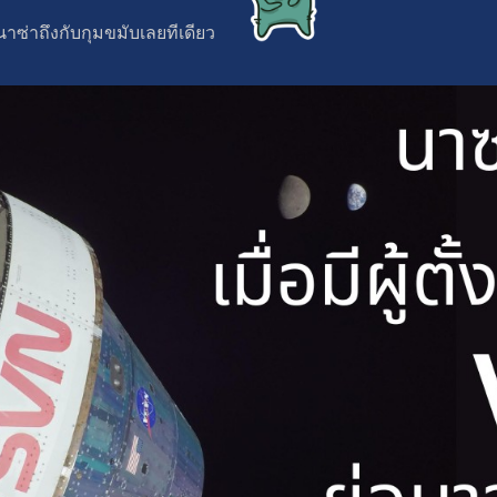
 นาซ่าถึงกับกุมขมับเลยทีเดียว