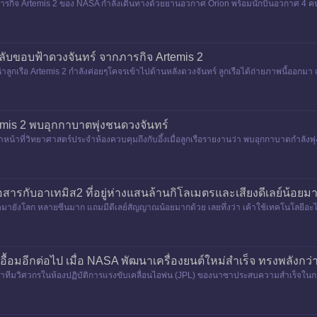
ภารกิจ Artemis 2 ของ NASA กำลังเดินทางด้วยยานอวกาศ Orion พร้อมนักบินอวกาศ 4 
นอวกาศเจเรมี แฮนเซน (Jeremy
บขอบฟ้าดวงจันทร์ จากภารกิจ Artemis 2
ำลูกเรือ Artemis 2 กำลังค่อยๆโคจรเข้าไปด้านหลังดวงจันทร์ ลูกเรือได้ถ่ายภาพนี้ออกมา 
้นขอบฟ้า
Artemis 2 พบอุกกาบาตพุ่งชนดวงจันทร์
้าที่วิทยาศาสตร์ประจำห้องควบคุมถึงกับอึ้งเมื่อลูกเรือรายงานว่า พบอุกกาบาตกำลังพุ่ง
สื่อสารกับอาเทมิส2 ที่อยู่ห่างแสนล้านกิโลเมตรและเสียงดีเลย์น้อยม
สดมายังโลก หลายซีนมาก แถมมีดีเลย์สัญญาณน้อยมากด้วย เลยทึ่งว่า เค้าใช้เทคโนโลยี
ื้อมอีกต่อไป เมื่อ NASA พัฒนาเครื่องยนต์ใหม่สำเร็จ ทรงพลังกว่า
่ผ่านมาทีมวิศวกรในห้องปฏิบัติการแรงขับเคลื่อนไอพ่น (JPL) ของนาซาประสบความสำเร็จใน
ี่ใช้พลังงา