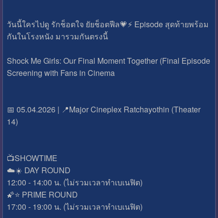
วันนี้ใครไปดู รักช็อตใจ ยัยช็อตฟีล💗⚡️ Episode สุดท้ายพร้อม
กันในโรงหนัง มารวมกันตรงนี้
Shock Me Girls: Our Final Moment Together (Final Episode
Screening with Fans in Cinema
📅 05.04.2026 | 📍Major Cineplex Ratchayothin (Theater
14)
📺SHOWTIME
☁️☀️ DAY ROUND
12:00 - 14:00 น. (ไม่รวมเวลาทำเบเนฟิต)
🌠⭐️ PRIME ROUND
17:00 - 19:00 น. (ไม่รวมเวลาทำเบเนฟิต)