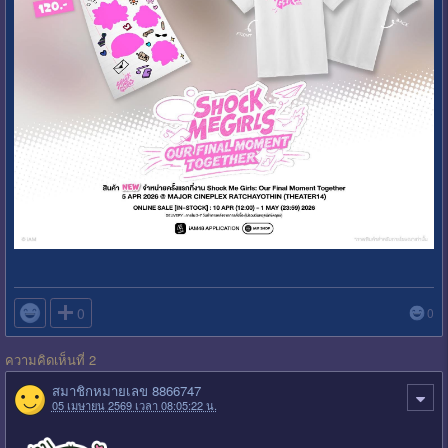

0
0
ความคิดเห็นที่ 2
สมาชิกหมายเลข 8866747
05 เมษายน 2569 เวลา 08:05:22 น.