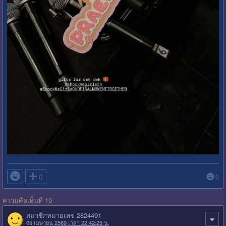

0
0
ความคิดเห็นที่ 10
สมาชิกหมายเลข 2824491
05 เมษายน 2569 เวลา 22:42:25 น.