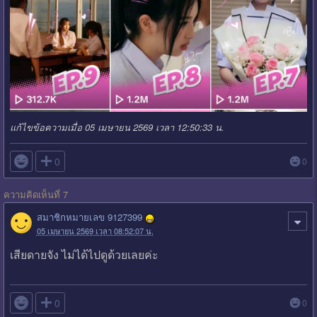
แก้ไขข้อความเมื่อ 05 เมษายน 2569 เวลา 12:50:33 น.

0
0
ความคิดเห็นที่ 7
สมาชิกหมายเลข 9127399
05 เมษายน 2569 เวลา 08:52:07 น.
เสียดายจัง ไม่ได้ไปดูด้วยเลยค่ะ

0
0