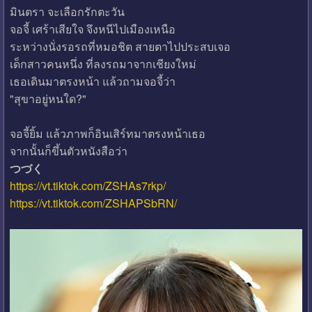
มินตรา จะเลือกรักตะวัน
จอจี้ เศร้าเสียใจ จึงหนีไปเมืองเหนือ
ระหว่างนั่งรอรถที่หมอชิต สายตาไปประสบเจอ
เด็กสาวคนหนึ่ง ที่ลงรถมาจากเชียงใหม่
เธอเดินมาตรงหน้า แล้วถามจอจี้ว่า
"สุขาอยู่หนใด?"
จอจี้ยิ้ม แล้วภาพก็อินเสิร์ทมาตรงหน้าเธอ
จากนั้นก็ขึ้นตัวหนังสือว่า
つづく
https://vt.tiktok.com/ZSHAs7rkp/
https://vt.tiktok.com/ZSHAPSbRN/