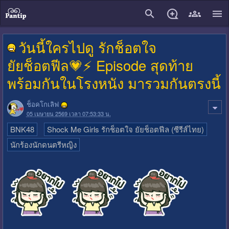
close
วันนี้ใครไปดู รักช็อตใจ
ยัยช็อตฟีล💗⚡️ Episode สุดท้าย
พร้อมกันในโรงหนัง มารวมกันตรงนี้
ช็อคโกเลิฟ
05 เมษายน 2569 เวลา 07:53:33 น.
BNK48
Shock Me Girls รักช็อตใจ ยัยช็อตฟีล (ซีรีส์ไทย)
นักร้องนักดนตรีหญิง