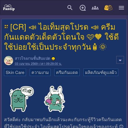
close
[CR] 📣 ไอเท็มสุดโปรด 📣 ครีม
กันแดดตัวเด็ดตัวโดนใจ 🩷🧡 ใช้ดี
ใช้บ่อยใช้เป็นประจำทุกวัน🧴🌞
สาวโรงงานชั้นสิบแปด
03 เมษายน 2569 เวลา 09:29:00 น.
Skin Care
ความงาม
ครีมกันแดด
ผลิตภัณฑ์ดูแลผิว
สวัสดีค่ะ กลับมาพบกันอีกแล้วนะคะกับกระทู้รีวิวครีมกันเเดด
ที่ใช้บ่อยใช้ประจำ ไอเท็มสุดโปรดโดนใจของเจ้าของกระทู้ 😊