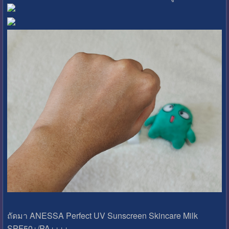
ถัดมา ANESSA Perfect UV Sunscreen Skincare Milk
SPF50+/​PA++++