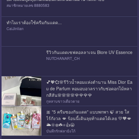
สมาชิกหมายเลข 8880583
ทำไมเราต้องใช้ครีมกันแดด...
CaiJinlian
รีวิวกันแดดเซฟคอลลาเจน Biore UV Essence
NUTCHANART_CH
💕💖💞🌸รีวิวน้ำหอมแห่งตำนาน Miss Dior Ea
u de Parfum หอมอบอวลราวกับช่อดอกไม้หลา
กสีสัน🌸🌸🌸🌸🌹🌹🌹🌹
กุหลาบขาวเดียวดาย
🎀 "5 ครีมซองกันแดด" แบบพกพา 🍃 สวย ใส
ไร้กังวล 💋 ร้อนนี้เดินลุยท้าแดดได้เลย 💛🧡💋
🌥️🌞❄️☘️⭐👍😬
บันทึกรักฟลามิงโก้