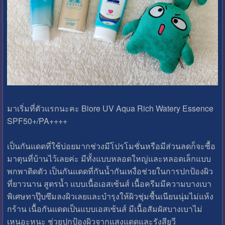
มาเริ่มที่ตัวแรกนะคะ Biore UV Aqua Rich Watery Essence
SPF50+/PA++++
เป็นกันแดดที่ใช้บ่อยมากช่วงมีโปรโมชั่นหรือมีส่วนลดก็จะซื้อ
มาตุนที่บ้านไว้เลยค่ะ ​มีทั้งแบบหลอดใหญ่และหลอดเล็กแบบ
พกพาติดตัว ​เป็นกันแดดที่กันน้ำกันเหงื่อช่วยในการปกป้องผิว
ที่ยาวนาน สูตรน้ำ แบบเนื้อเอสเซ้นส์ เนื้อครีมมีความบางเบา
พิเศษทาปุ๊บซึมลงผิวเลยและบำรุงให้ผิวชุ่มชื้นเนียนนุ่มไม่แห้ง
กร้าน เนื้อกันแดดเป็นแบบเอสเซ้นส์ มีเนื้อสัมผัสบางเบาไม่
เหนอะหนะ ช่วยปกป้องผิวจากแสงแดดและรังสียูวี