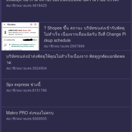
สมาชิกหมายเลข 4618425
? Shopee ขึ้น สถานะ บริษัทขนส่งเข้ารับพัสดุ
ไม่สำเร็จ เนื่องจากเลื่อนนัดรับ ถึงที่ Change Pi
ckup schedule
สมาชิกหมายเลข 2997899
บริษัทขนส่งนำส่งพัสดุให้คุณไม่สำเร็จเนื่องจาก พัสดุถูกคัดแยกผิดพล
าด
สมาชิกหมายเลข 3524904
Spx express ช่วงนี้
สมาชิกหมายเลข 8151786
Makro PRO ส่งของไม่ครบ
สมาชิกหมายเลข 9369505