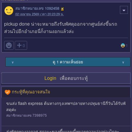
สมาชิกหมายเลข 1092458
02 เมษายน 2569 เวลา 20:23:29 น.
pickup done น่าจะหมายถึงรับพัศดุออกจากศูนย์ส่งขึ้นรถ
ส่วนไปอีกอำเภอนี่ก็งานงอกแล้วล่ะ

0
1
ดู 1 ความเห็นย่อย
∨
∨
Login
เพื่อตอบกระทู้
กระทู้ที่คุณอาจสนใจ
ขนส่ง flash express ต้นทางกรุงเทพฯปลายทางปทุมธานีกี่วันได้รับพั
สดุค่ะ
สมาชิกหมายเลข 7398975
ส่งพัสดุทางอากาศ สถานะของขึ้นแบบนี้หมายความว่าอย่างไรคะ