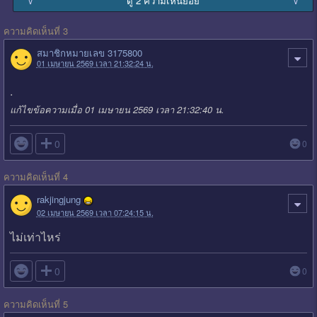
ดู 2 ความเห็นย่อย
∨
∨
ความคิดเห็นที่ 3
สมาชิกหมายเลข 3175800
01 เมษายน 2569 เวลา 21:32:24 น.
.
แก้ไขข้อความเมื่อ 01 เมษายน 2569 เวลา 21:32:40 น.

0
0
ความคิดเห็นที่ 4
rakjingjung
02 เมษายน 2569 เวลา 07:24:15 น.
ไม่เท่าไหร่

0
0
ความคิดเห็นที่ 5