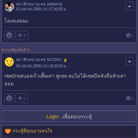
สมาชิกหมายเลข 2656418
02 เมษายน 2569 เวลา 07:40:55 น.
โอเคเลยนะ

0
0
ความคิดเห็นที่ 6
สมาชิกหมายเลข 5473341
02 เมษายน 2569 เวลา 09:26:05 น.
เซต3เซตบอลเร็วเตี้ยเท่า พู่เซต ตบไม่ได้เซตบีหลังทื่อหัวเสา
อ่อม

0
0
Login
เพื่อตอบกระทู้
กระทู้ที่คุณอาจสนใจ