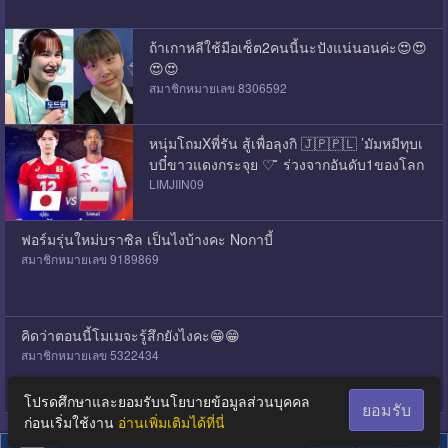
ถ้าเกาหลีใช้มือเซ็ต2คนนี้นะปังแน่นอนค่ะ😍😍
😍😍
สมาชิกหมายเลข 8306592
หนุ่มโถมXพี่รัน สู้เพื่อลุงกิ 🇯🇵🇵🇱 ’มัมหมีทุบเ
บบี๋ขาวแดงกระจุย ♡ ̆̈ ร่วงจากอันดับ1ของโลก
LIMJIIN09
ฟอร์มรุ่นใหม่บราซิล เป็นไงบ้างคะ Noกาบี้
สมาชิกหมายเลข 9189869
คิดว่าตอนนี้โมเมจะรู้สึกยังไงคะ😁😁
สมาชิกหมายเลข 5322434
โปรดศึกษาและยอมรับนโยบายข้อมูลส่วนบุคคล
ยอมรับ
ก่อนเริ่มใช้งาน
อ่านเพิ่มเติมได้ที่นี่