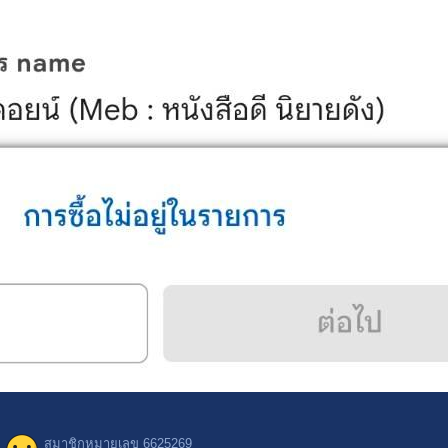
สมาชิกหมายเลข 6625269