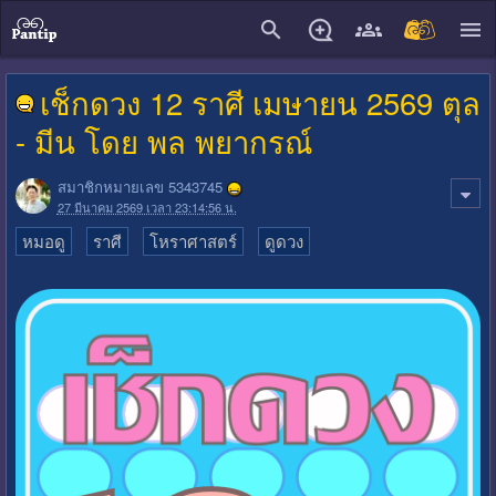
close
เช็กดวง 12 ราศี เมษายน 2569 ตุล
- มีน โดย พล พยากรณ์
สมาชิกหมายเลข 5343745
27 มีนาคม 2569 เวลา 23:14:56 น.
หมอดู
ราศี
โหราศาสตร์
ดูดวง