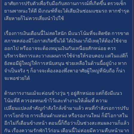
อาศัยการปรับตัวเพื่อรับมือกับสถานการณ์ที่เกิดขึ้น ตรวจเช็ก
ยานพาหนะให้ดี มีเกณฑ์ที่จะได้เสียเงินซ่อมแซมรถ หากชำรุด
เสียหายก็ไม่ควรเสี่ยงนำไปใช้
เรื่องการเงินเดือนนี้ไม่สดใสนัก มีแนวโน้มที่จะติดขัด การขาด
สภาพคล่องมีโอกาสเกิดขึ้นได้ ได้เงินมาก็มีเหตุให้ต้องใช้จ่าย
ออกไป หรืออาจจะต้องหมุนเงินกันเหนื่อยสักหน่อย ควร
บริหารจัดการและวางแผนการใช้จ่ายให้รอบคอบ แต่ในแง่ดีก็
ยังพอมีผู้ใหญ่ให้การสนับสนุน ช่วยเหลือในด้านนี้อยู่บ้าง หาก
จำเป็นจริง ๆ ก็อาจจะต้องลองพึ่งพาอาศัยผู้ใหญ่ที่นับถือ ก็น่า
จะพอช่วยได้
ด้านการงานแม้จะค่อนข้างวุ่น ๆ อยู่สักหน่อย แต่ก็ยังมีแนว
โน้มที่ดี ควรอดทนเข้าไว้และทำงานให้เต็มที่ ความ
เปลี่ยนแปลงสำคัญกำลังใกล้เข้ามาแล้ว คนที่กำลังรอการปรับ
การโยกย้าย การเลื่อนตำแหน่ง หรือรองานใหม่ ก็มีโอกาสใน
อีกไม่กี่เดือนข้างหน้า ตอนนี้ก็ถือว่าเป็นช่วงสะสมผลงานก็แล้ว
กัน เรื่องความรักพักไว้ก่อน เดือนนี้ไม่ค่อยมีความคืบหน้ามาก