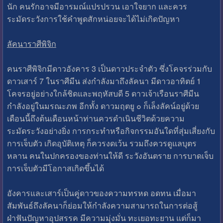
นัก คนรักอาจมีอารมณ์แปรปรวน เอาใจยาก และควร
ระมัดระวังการใช้คำพูดสักหน่อยจะได้ไม่เกิดปัญหา
ลัคนาราศีพิจิก
คนราศีพิจิกมีดาวอังคาร 3 เป็นดาวประจำตัว ซึ่งโคจรร่วมกับ
ดาวเสาร์ 7 ในราศีมีน ส่งกำลังมาถึงลัคนา มีดาวอาทิตย์ 1
โคจรอยู่อย่างใกล้ชิดและพฤหัสบดี 5 ดาวเจ้าเรือนราศีมีน
กำลังอยู่ในมรณะภพ อีกทั้ง ดาวมฤตยู ๐ ก็เล็งลัคน์อยู่ด้วย
เดือนนี้ถึงต้นเดือนหน้าท่านควรดำเนินชีวิตด้วยความ
ระมัดระวังอย่างยิ่ง การกระทำหรือกิจกรรมอันใดที่สุ่มเสี่ยงกับ
การเจ็บตัว เกิดอุบัติเหตุ ก็ควรงดเว้น รวมถึงควรดูแลบุตร
หลาน คนในปกครองของท่านให้ดี ระวังอันตราย การบาดเจ็บ
การเจ็บตัวมีโอกาสเกิดขึ้นได้
อังคารและเสาร์เป็นคู่ดาวของความทรหด อดทน เมื่อมา
สัมพันธ์ถึงลัคนาก็ย่อมให้กำลังความสามารถในการต่อสู้
ฝ่าฟันปัญหาอุปสรรค มีความมุ่งมั่น ทะเยอทะยาน แต่ก็มา