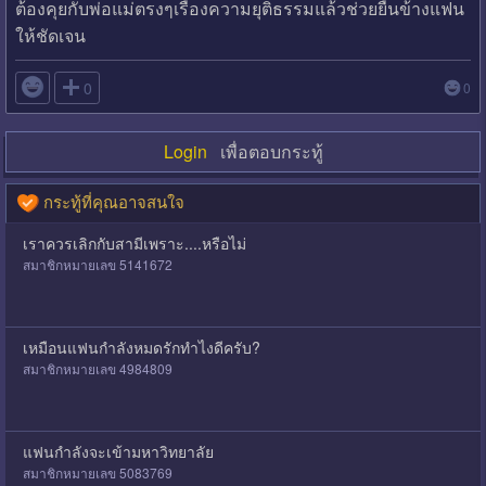
ต้องคุยกับพ่อแม่ตรงๆเรื่องความยุติธรรมแล้วช่วยยืนข้างแฟน
ให้ชัดเจน

0
0
Login
เพื่อตอบกระทู้
กระทู้ที่คุณอาจสนใจ
เราควรเลิกกับสามีเพราะ....หรือไม่
สมาชิกหมายเลข 5141672
เหมือนแฟนกำลังหมดรักทำไงดีครับ?
สมาชิกหมายเลข 4984809
แฟนกำลังจะเข้ามหาวิทยาลัย
สมาชิกหมายเลข 5083769