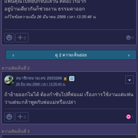
แฟนคุณ​ไปหยิบก็จบแล้วนี่ คิดอะไรมาก
อยู่​บ้านเดียวกันก็ช่วยงาน ธรรมดาออก
แก้ไขข้อความเมื่อ 26 มีนาคม 2569 เวลา 13:35:46 น.

0
0
ดู 2 ความเห็นย่อย
∨
∨
ความคิดเห็นที่ 2
สมาชิกหมายเลข 2933266
26 มีนาคม 2569 เวลา 13:35:40 น.
ถ้าย้ายออกไม่ได้ ต้องกำชับไปที่พ่อแม่ เรื่องการใช้งานแต่แฟน
ว่าแต่จะกล้าพูดกับพ่อแม่หรือเปล่า

0
1
ความคิดเห็นที่ 3