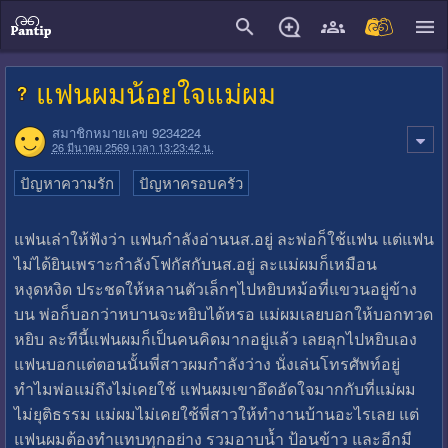
close
แฟนผมน้อยใจแม่ผม
สมาชิกหมายเลข 9234224
26 มีนาคม 2569 เวลา 13:23:42 น.
ปัญหาความรัก
ปัญหาครอบครัว
แฟนเล่าให้ฟังว่า แฟนกำลังอ่านนส.อยู่ ละพ่อก็ใช้แฟน แต่แฟน
ไม่ได้ยินเพราะกำลังโฟกัสกับนส.อยู่ ละแม่ผมก็เหมือน
หงุดหงิด ประชดให้หลานตัวเล็กๆไปหยิบหม้อที่แขวนอยู่ข้าง
บน พ่อก็บอกว่าหบานจะหยิบได้หรอ แม่ผมเลยบอกให้บอกทวด
หยิบ ละทีนี้แฟนผมก็เป็นคนคิดมากอยู่แล้ว เลยลุกไปหยิบเอง
แฟนบอกแต่ตอนนั้นพี่สาวผมกำลังว่าง นั่งเล่นโทรศัพท์อยู่
ทำไมพ่อแม่ถึงไม่เคยใช้ แฟนผมเขาอึดอัดใจมากกับที่แม่ผม
ไม่ยุติธรรม แม่ผมไม่เคยใช้พี่สาวให้ทำงานบ้านอะไรเลย แต่
แฟนผมต้องทำแทบทุกอย่าง รวมอาบน้ำ ป้อนข้าว และอีกมี