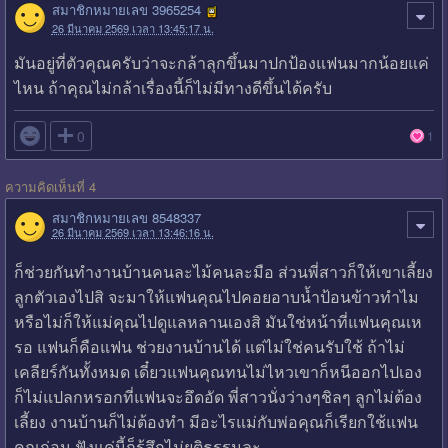
สมาชิกหมายเลข 3965254
26 มีนาคม 2569 เวลา 13:45:17 น.
มันอยู่ที่ตัวคุณครับว่าจะกล้าลุกขึ้นมาปกป้องแฟนมากน้อยแค่
ไหน ถ้าคุณไม่กล้าเรื่องนี้ก็ไม่มีทางดีขึ้นได้ครับ

0
1
ความคิดเห็นที่ 4
สมาชิกหมายเลข 8548337
26 มีนาคม 2569 เวลา 13:46:16 น.
ก็ช่วยกันทำงานบ้านคนละไม้คนละมือ ส่วนพี่สาวก็ให้เขาเลี้ยง
ลูกตัวเองไปสิ จะมาให้แฟนคุณไปคอยอาบน้ำป้อนข้าวทำไม
หรือไม่ก็ให้แม่คุณไปดูแลหลานเองสิ มันใช่หน้าที่แฟนคุณเห
รอ แฟนก็คือแฟน ช่วยงานบ้านได้ แต่ไม่ใช่คนรับใช้ ถ้าไม่
เคลียร์กันทั้งหมด เดี๋ยวแฟนคุณทนไม่ไหวเขาก็หนีออกไปเอง
ก็ไม่แปลกหรอกที่แฟนจะอึดอัด พี่สาวนั่งว่างๆชิลๆ ลูกไม่ต้อง
เลี้ยง งานบ้านก็ไม่ต้องทำ มีอะไรแม่กับพ่อคุณก็เรียกใช้แฟน
คุณก่อน ฟังแค่นี้ก็รู้สึกไม่ยุติธรรมละ