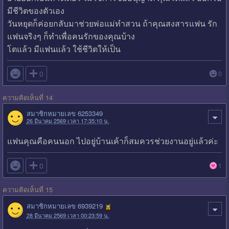
มีชีวิตของตัวเอง
วันหยุดก็ค่อยกลับมาช่วยพ่อแม่ทำสวน ถ้าคุณสงสารแฟน รัก
แฟนจริงๆ ก็ทำเพื่อคนรักของคุณบ้าง
โตแล้ว มีแฟนแล้ว ใช้ชีวิตให้เป็น

0
0
ความคิดเห็นที่ 14
สมาชิกหมายเลข 6253349
26 มีนาคม 2569 เวลา 17:35:10 น.
แฟนคุณคือคนนอก ไปอยู่บ้านเค้าก็สมควรช่วยงานอยู่แล้วค่ะ

0
1
ความคิดเห็นที่ 15
สมาชิกหมายเลข 6939219
28 มีนาคม 2569 เวลา 00:23:59 น.