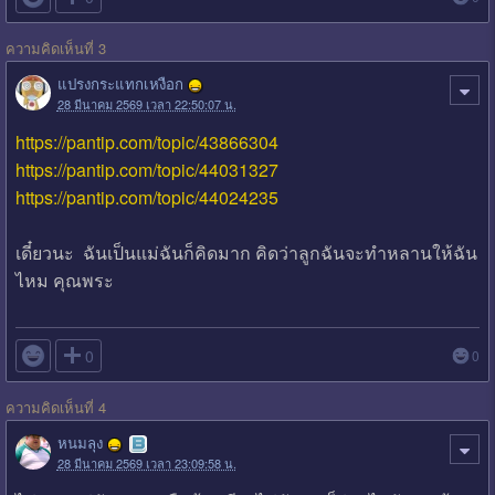
ความคิดเห็นที่ 3
แปรงกระแทกเหงือก
28 มีนาคม 2569 เวลา 22:50:07 น.
https://pantip.com/topic/43866304
https://pantip.com/topic/44031327
https://pantip.com/topic/44024235
เดี๋ยวนะ ฉันเป็นแม่ฉันก็คิดมาก คิดว่าลูกฉันจะทำหลานให้ฉัน
ไหม คุณพระ

0
0
ความคิดเห็นที่ 4
หนมลุง
28 มีนาคม 2569 เวลา 23:09:58 น.