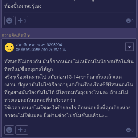
ท้องขึ้นมาจะรู้เอง

0
0
ความคิดเห็นที่ 9
สมาชิกหมายเลข 9295294
29 มีนาคม 2569 เวลา 09:10:11 น.
ทัศนคติไม่ตรงกัน มันก็ยากหน่อยไม่เหมือนในนิยายหรือในพัน
ทิพที่เเม่ซื้อถงุยางให้ลูก
จริงๆเรืองมันผ่านไป สมัยก่อน13-14เขาก็เอาก้นเเเล้วเเเต่
งงาน ปัญหามันไม่ใช่เรืองอายุเเต่เป็นเรืองเรืองซิฟิริสหนองใน
ที่ถุงยางมันป้องกันไม่ได้ มีใครอมทังถุงยางไหมละ ถ้าเเม่ไม่
ห่วงเลยนะนั่นเเหละที่น่ากังวลกว่า
ใช้เวลา คนเเก่ไม่ใช่จะใจร้ายอะไร อีกหน่อยสิ่งที่คุณต้องห่วง
อาจจะไม่ใช่เเม่ละ ยิ่งผ่านช่วงโปรโมชั่นเเเล้วนะ...

0
0