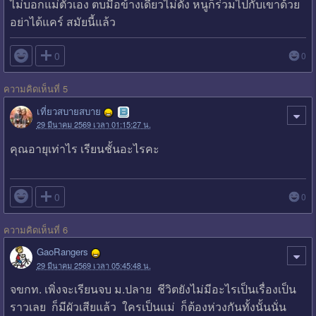
ไม่บอกแม่ตัวเอง ตบมือข้างเดียวไม่ดัง หนูก็ร่วมไปกับเขาด้วย
อย่าได้แคร์ สมัยนี้แล้ว

0
0
ความคิดเห็นที่ 5
เที่ยวสบายสบาย
29 มีนาคม 2569 เวลา 01:15:27 น.
คุณอายุเท่าไร เรียนชั้นอะไรคะ

0
0
ความคิดเห็นที่ 6
GaoRangers
29 มีนาคม 2569 เวลา 05:45:48 น.
จขกท. เพิ่งจะเรียนจบ ม.ปลาย ชีวิตยังไม่มีอะไรเป็นเรื่องเป็น
ราวเลย ก็มีผัวเสียแล้ว ใครเป็นแม่ ก็ต้องห่วงกันทั้งนั้นนั่น