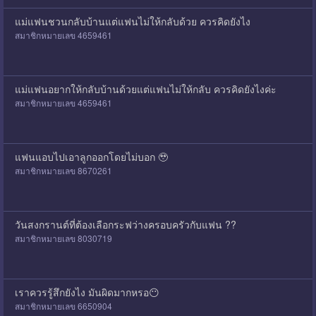
แม่แฟนชวนกลับบ้านแต่แฟนไม่ให้กลับด้วย ควรคิดยังไง
สมาชิกหมายเลข 4659461
แม่แฟนอยากให้กลับบ้านด้วยแต่แฟนไม่ให้กลับ ควรคิดยังไงค่ะ
สมาชิกหมายเลข 4659461
แฟนแอบไปเอาลูกออกโดยไม่บอก 🥹
สมาชิกหมายเลข 8670261
วันสงกรานต์ที่ต้องเลือกระฟว่างครอบครัวกับแฟน ??
สมาชิกหมายเลข 8030719
เราควรรู้สึกยังไง มันผิดมากหรอ😶
สมาชิกหมายเลข 6650904