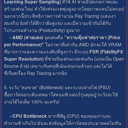
Learning Super Sampling)
ที่ใช้ AI ช่วยอัปสเกลภาพและ
สร้างเฟรมใหม่ ทำให้เฟรมเรตพุ่งสูงมากโดยภาพแทบไม่ดรอป
นอกจากนี้ประสิทธิภาพการคำนวณ Ray Tracing (แสงเงา
สมจริง) ยังทำได้ดีกว่าฝั่งคู่แข่ง และมีความเข้ากันได้กับ
โปรแกรมทำงาน (Productivity) สูงมาก
- AMD (ค่ายแดง)
จุดเด่นคือ
"ความคุ้มค่าต่อราคา (Price
per Performance)"
ในราคาที่เท่ากัน AMD มักจะให้ VRAM
ที่มากกว่าและความแรงดิบที่สูงกว่า มีระบบ
FSR (FidelityFX
Super Resolution)
ที่ช่วยปั่นเฟรมเรตเช่นกัน (แถมเป็น Open
Source ด้วย) เหมาะกับคนที่เน้นเล่นเกมล้วนๆ และไม่ได้
ซีเรียสเรื่อง Ray Tracing มากนัก
5. ระวัง "คอขวด" (Bottleneck) และระบบจ่ายไฟ (PSU)
ซื้อการ์ดจอระดับเทพมาใส่คอมพิวเตอร์รุ่นคุณปู่ ระวังจะใช้
งานได้ไม่เต็ม 100% นะครับ!
- CPU Bottleneck
หากซีพียู (CPU) ของคุณเก่าและ
ทำงานช้าเกินไป มันจะส่งข้อมูลให้การ์ดจอประมวลผลไม่ทัน