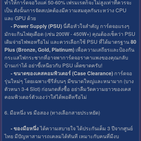
ทำให้การ์ดจอวิ่งแค่ 50-60% เฟรมเรตก็จะไม่สูงเท่าที่ควรจะ
เป็น ดังนั้นการจัดสเปคต้องมีความสมดุลกันระหว่าง CPU
และ GPU ด้วย
- Power Supply (PSU)
นี่คือหัวใจสำคัญ การ์ดจอแรงๆ
มักจะกินไฟดุเดือด (เช่น 200W - 450W+) คุณต้องเช็คว่า PSU
เดิมจ่ายไฟพอหรือไม่ และควรเลือกใช้ PSU ที่ได้มาตรฐาน
80
Plus (Bronze, Gold, Platinum)
เพื่อความเสถียรและป้องกัน
กระแสไฟกระชากที่อาจพาการ์ดจอราคาแพงของคุณกลับ
บ้านเก่าได้ อย่าขี้เหนียวกับ PSU เด็ดขาดครับ!
- ขนาดของเคสคอมพิวเตอร์ (Case Clearance)
การ์ดจอ
รุ่นใหม่ๆ โดยเฉพาะซีรีส์บนๆ มีขนาดใหญ่และหนามาก (บาง
ตัวหนา 3-4 Slot) ก่อนกดสั่งซื้อ อย่าลืมวัดความยาวของเคส
คอมพิวเตอร์ตัวเองว่าใส่ได้พอดีหรือไม่
6. มือหนึ่ง vs มือสอง (ทางเลือกสายประหยัด)
- ของมือหนึ่ง
ได้ความสบายใจ ได้ประกันเต็ม 3 ปีจากศูนย์
ไทย มีปัญหาสามารถเคลมได้ทันที เหมาะกับคนที่มีงบ