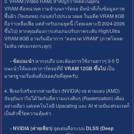
3. VRAM (Video RAM) สำคัญกว่าที่คิดในยุคนี้
VRAM คือหน่วยความจำบนการ์ดจอ มีหน้าที่เก็บข้อมูลภาพ
พื้นผิว (Textures) ก่อนส่งไปประมวลผล ในอดีต VRAM 8GB
ถือว่าเหลือเฟือ แต่สำหรับเกมยุคนี้ (โดยเฉพาะปี 2024-2026
ขึ้นไป) หากคุณต้องการเล่นเกมปรับภาพระดับ High/Ultra
VRAM 8GB อาจเริ่มมีอาการ "คอขวด VRAM" (ภาพโหลด
ไม่ทัน เฟรมเรตกระตุก)
- ข้อแนะนำ
หากงบถึง และต้องการใช้งานยาวๆ 3-5 ปี
แนะนำให้มองหาการ์ดจอที่มี
VRAM 12GB ขึ้นไป
เป็น
มาตรฐานเริ่มต้นที่ปลอดภัยที่สุดครับ
4. ฟีเจอร์เสริมจากค่ายเขียว (NVIDIA) vs ค่ายแดง (AMD)
ปัจจุบันเราไม่ได้วัดกันที่ความแรงดิบๆ (Rasterization) เพียง
อย่างเดียว แต่เทคโนโลยี Upscaling และ AI ช่วยปั่นเฟรมเรตก็
เป็นตัวชี้วัดความคุ้มค่า
- NVIDIA (ค่ายเขียว)
จุดเด่นคือระบบ
DLSS (Deep