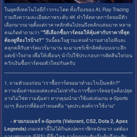
ในยุคที่เทคโนโลยีก้าวกระโดด ทั้งเรื่องของ AI, Ray Tracing
รวมถึงความละเอียดภาพระดับ 4K ทำให้ตลาดการ์ดจอมีตัว
เลือกมากมายตั้งแต่ราคาหลักพันไปจนถึงหลักแสนบาท หลาย
คนเกิดคำถามว่า
"วิธีเลือกซื้อการ์ดจอให้คุ้มค่ากับราคาที่สุด
ต้องดูที่อะไรบ้าง?"
วันนี้ผมในฐานะคนทำงานสายไอทีและ
คลุกคลีกับฮาร์ดแวร์มานาน จะมาแชร์เช็กลิสต์แบบเจาะลึก
แต่เข้าใจง่าย เพื่อให้เพื่อนๆ นำไปใช้ประกอบการตัดสินใจก่อน
ควักเงินซื้อการ์ดจอตัวใหม่กันครับ
1. ถามตัวเองก่อน "เราซื้อการ์ดจอมาทำอะไรเป็นหลัก?"
ความคุ้มค่าของแต่ละคนไม่เท่ากัน การซื้อการ์ดจอรุ่นท็อปสุด
อาจไม่ใช่ความคุ้มค่า หากคุณนำมาใช้แค่เล่นเกม e-Sports
เบาๆ สิ่งแรกที่ต้องกำหนดคือ "จุดประสงค์การใช้งาน"
- สายเกมเมอร์ e-Sports (Valorant, CS2, Dota 2, Apex
Legends)
เกมเหล่านี้ไม่ได้กินสเปคกราฟิกหนักมาก แต่ต้อง
การเฟรมเรต (FPS) ที่ลื่นไหล การ์ดจอระดับเริ่มต้นถึงระดับ