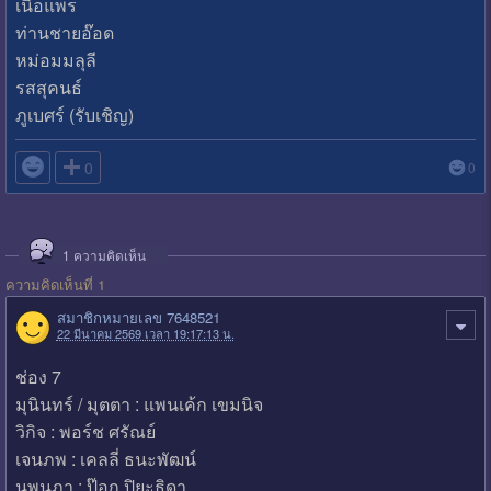
เนื้อแพร
ท่านชายอ๊อด
หม่อมมลุลี
รสสุคนธ์
ภูเบศร์ (รับเชิญ)

0
0
1
ความคิดเห็น
ความคิดเห็นที่ 1
สมาชิกหมายเลข 7648521
22 มีนาคม 2569 เวลา 19:17:13 น.
ช่อง 7
มุนินทร์ / มุตตา : แพนเค้ก เขมนิจ
วิกิจ : พอร์ช ศรัณย์
เจนภพ : เคลลี่ ธนะพัฒน์
นพนภา : ป๊อก ปิยะธิดา