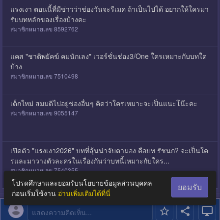
แรงเงา ตอนนี้ที่มีข่าวว่าช่องวันจะรีเมค ถ้าเป็นไปได้ อยากให้ใครมา
รับบทหลักของเรื่องบ้างคะ
สมาชิกหมายเลข 8592762
แคส "ชาติพยัคฆ์ คมนักเลง" เวอร์ชั่นช่อง3/One ใครเหมาะกับบทใด
บ้าง
สมาชิกหมายเลข 7510498
เด็กใหม่ สมมติไปอยู่ช่องอื่นๆ คิดว่าใครเหมาะจะเป็นแนะโน๊ะคะ
สมาชิกหมายเลข 9055147
เปิดตัว "แรงเงา2026" บทที่ลุ้นน่าจับตามอง คือบท รัชนก? จะเป็นใค
รและมาวางตัวละครในเรื่องกันว่าบทนี้เหมาะกับใคร...
สมาชิกหมายเลข 7540355
โปรดศึกษาและยอมรับนโยบายข้อมูลส่วนบุคคล
ยอมรับ
ก่อนเริ่มใช้งาน
อ่านเพิ่มเติมได้ที่นี่
แสดงความคิดเห็น...