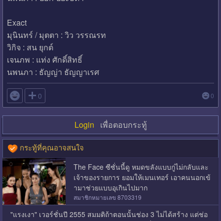
Exact
มุนินทร์ / มุตตา : วิว วรรณรท
วิกิจ : สน ยุกต์
เจนภพ : แท่ง ศักดิ์สิทธิ์
นพนภา : ธัญญ่า ธัญญาเรศ

0
0
Login
เพื่อตอบกระทู้
กระทู้ที่คุณอาจสนใจ
The Face ซีซั่นนี้ดู หมดขลังแบบกู่ไม่กลับและ
เจ้าของรายการ ยอมให้เมนเทอร์ เอาคนนอกเข้
ามาช่วยแบบอุเกินไปมาก
สมาชิกหมายเลข 8703319
"แรงเงา" เวอร์ชั่นปี 2555 สมมติถ้าตอนนั้นช่อง 3 ไม่ได้สร้าง แต่ช่อ