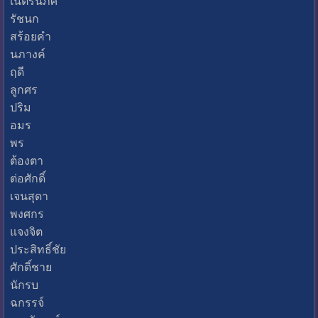
เนตรนภิศ
รัชนก
สร้อยคำ
นภางค์
ฤดี
ลูกศร
ปริม
อมร
พร
ต้องตา
ต่อศักดิ์
เจนสุดา
พงศกร
แจงจิต
ประสิทธิ์ชัย
ศักดิ์ชาย
นักรบ
ฉกรรจ์