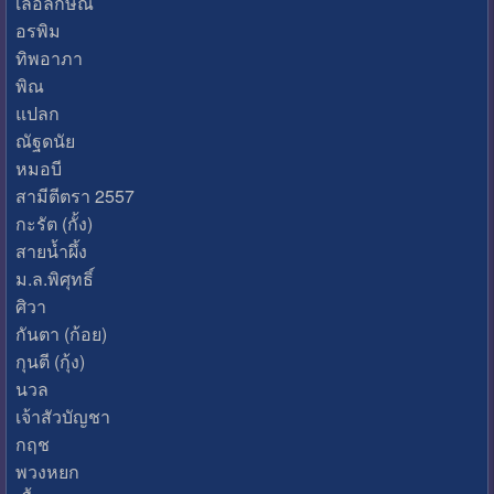
เลอลักษณ์​
อรพิม
ทิพอาภา
พิณ
แปลก
ณัฐดนัย
หมอบี
สามีตีตรา 2557
กะรัต (กั้ง)
สายน้ำผึ้ง
ม.ล.พิศุทธิ์
ศิวา
กันตา (ก้อย)
กุนตี (กุ้ง)
นวล
เจ้าสัวบัญชา
กฤช
พวงหยก