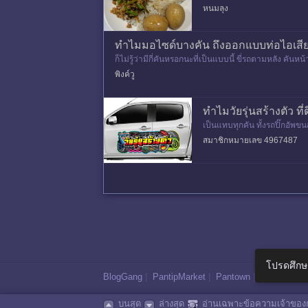
สมาชิกเรียกว่า ป๋า
หนมลุง
ทำไมมอไซด์บางคัน ถึงออกแบบท่อไอเสียให
ก็ไม่รู้ว่ามีกี่คันหรอกนะที่เป็นแบบนี้ ขี่รถตามหลัง คันห
พิงค์วู
ทำไมวัยรุ่นสร้างตัว ท
เป็นแทบทุกคัน ทั้งรถปิ๊กอัพข
ถ้าไม่เบรคแรงๆก็ชนท้าย หรือ
สมาชิกหมายเลข 4967487
โปรดศึกษ
BlogGang
|
PantipMarket
|
Pantown
|
Maggang
บนสุด
ล่างสุด
อ่านเฉพาะข้อความเจ้าของก