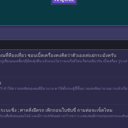
ทีองเที่ยว ชอบเบิ้ลเครื่องคงคิดว่าตัวเองเท่แย่กระมังครับ
ปูเสื่อนอนเคลิ้มๆนี่มีสะดุ้งตื่น แล้วแบบไม่ว่าจะแก๊งค์ไหน ก็ทรงเดียวกัน เบิ้ลเครื่อง วู่ๆ
บ
25 ทำให้ความสงสัยของผมที่มีมานาน พาให้ตั้งกระทู้นี้ขึ้นมา ผมสงสัยมานานมากแล้วเกี่ยว
ระบะซิ่ง ; ศาลสั่งยึดรถ เพิกถอนใบขับขี่ ถามต่อจะเข็ดไหม
ร่บนสื่อสังคมออนไลน์ และมีการแชร์ต่ออย่างกว้างขวาง แสดงพฤติกรรมของรถกระบะคันหนึ่งข
ดเสียวให้กั