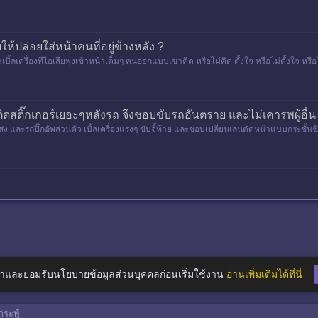
้ปล่อยใส่หน้าคนที่อยู่ข้างหลัง ?
น้าเบิ้ลเครื่องทีไอเสียพุ่งเข้าหน้าเต็มๆ คนออกแบบเขาคิด หรือไม่คิด ตั้งใจ หรือไม่ตั้งใจ หร
ี่ติดสติ๊กเกอร์เยอะๆหลังรถ จึงชอบขับรถอันตราย และไม่เคารพผู้อื่น
นส่ง และรถปิ๊กอัพส่วนตัว เบิ้ลเครื่องแรงๆ ขับจี้ท้าย และชอบเปลี่ยนเลนตัดหน้าแบบกระช
บาง
าและยอมรับนโยบายข้อมูลส่วนบุคคลก่อนเริ่มใช้งาน
อ่านเพิ่มเติมได้ที่นี่
ระทู้