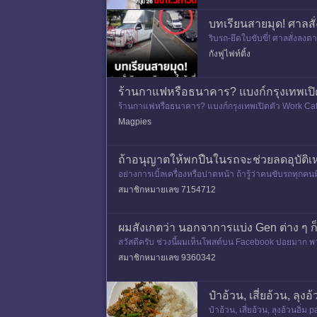
บทเรียนสายมุด! ศาลสั
ริบรถ-ยึดใบขับขี่! ศาลสั่งลง
ออนไลน์ และมีการแชร์ต่ออย่
กังฟูไฟท์ติ้ง
ร้านกาแฟหรือธนาคาร? แบงก์กรุงเทพเปิด
ร้านกาแฟหรือธนาคาร? แบงก์กรุงเทพเปิดตัว Work Café
ส์ ถนนสี
Magpies
ถ้าอนุญาตให้พกปืนในรถจะช่วยลดอุบัติเ
อย่างการเบิ้ลเครื่องหรือปาดหน้า ถ้ารู้ว่าคนขับรถทุกคน
สมาชิกหมายเลข 7154712
ผมสังเกตว่า นอกจาการแบ่ง Gen ต่าง ๆ 
สวัสดีครับ ช่วงนี้ผมเห็นโพสต์บน Facebook บ่อยมาก พว
ย มีพฤติกรรมและ
สมาชิกหมายเลข 9360342
ป๋าอ้วน, เสี่ยอ้วน, ลุง
ป๋าอ้วน, เสี่ยอ้วน, ลุงอ้วนอิ