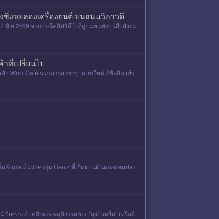
งซิ่งขอลองเครื่องยนต์ บนถนนวิภาวดี
7 มิ.ย.2569 จากกรณีคลิปวิดีโอที่ถูกเผยแพร่บนสื่อสังคม
ที่เปลี่ยนไป
ตัว Work Café ธนาคารสาขารูปแบบใหม่ ที่ซิลลิค เฮ้า
ิ่มสังเกตเห็นว่าคนรุ่น Gen Z ที่เกิดตอนต้นและตอนปลา
์ วิเคราะห์บุคลิกและพฤติกรรมของ "ลุงอ้วนอิ่ม" (หรือที่