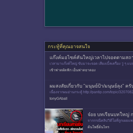
กระทู้ที่คุณอาจสนใจ
แก๊งค์มอไซค์คันใหญ่เวลาไปจอดตามสถาณที่
เวลามาแก๊งค์ใหญ่ ขับมาจะจอด เสียงเบิ้ลเครื่อง วู่ ๆ แบบ
เช้าฟาดผัดฟัก เย็นฟาดยาดอง
ผมสงสัยเกี่ยวกับ "มนุษย์ป้า/มนุษย์ลุง" ครั
เนื่องจากผมอ่านกระทู้ http://pantip.com/topic/320708
ผมเจอคนเดียว
tonyGAball
จ๋อย บทเรียนบทใหญ่ ก
จากกรณีคลิปวิดีโอที่ถูกเผยแพ
ายรถคันอื่น และสร้างความหวา
ต้นโพธิ์ต้นไทร