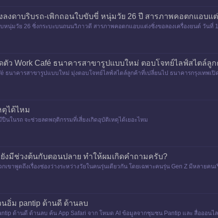
่งลงดาบริบรถ-เพิกถอนใบขับขี่ หนุ่มวัย 26 ปี สารภาพคอตกแอบแต่
ดาบหนุ่มวัย 26 ซิ่งกระบะบนถนนวิภาวดี สารภาพคอตกแอบแต่งซิ่งขอลองเครื่องยนต์ วันที่ 1
างกว้างขวา
ตัว Work Café ธนาคารสาขารูปแบบใหม่ ตอบโจทย์ไลฟ์สไตล์ลูกค้า
 ธนาคารสาขารูปแบบใหม่ มุ่งตอบโจทย์ไลฟ์สไตล์ลูกค้าที่เปลี่ยนไป ธนาคารกรุงเทพเปิด
หตุได้ไหม
มีปืนในรถ จะช่วยลดพฤติกรรมที่เสี่ยงเกิดอุบัติเหตุได้เยอะไหม
ก็ยังมีช่วงต้นกับตอนปลาย ทำให้ผมเกิดคำถามครับ?
กเขาพูดถึงเรื่องช่องว่างระหว่างวัยในคนรุ่นเดียวกัน โดยเฉพาะคนรุ่น Gen Z มีหลายคนเร
อ้วนอิ่ม pantip ด้านดี ด้านลบ
่ม pantip ด้านดี ด้านลบ ค้น App Safari จาก โหมด AI ข้อมูลจากชุมชน Pantip และ สื่อออนไลน