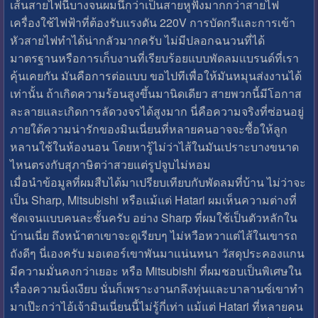
เส้นสายไฟนี่บางจนผมนึกว่าเป็นสายหูฟังมากกว่าสายไฟ
เครื่องใช้ไฟฟ้าที่ต้องรับแรงดัน 220V การบัดกรีและการเข้า
หัวสายไฟทำได้น่ากลัวมากครับ ไม่มีปลอกฉนวนที่ได้
มาตรฐานหรือการเก็บงานที่เรียบร้อยแบบพัดลมแบรนด์ที่เรา
คุ้นเคยกัน มันคือการต่อแบบ ขอไปทีเพื่อให้มันหมุนส่งงานได้
เท่านั้น ถ้าเกิดความร้อนสูงขึ้นมานิดเดียว สายพวกนี้มีโอกาส
ละลายและเกิดการลัดวงจรได้สูงมาก นี่คือความจริงที่ซ่อนอยู่
ภายใต้ความน่ารักของมินเนี่ยนที่หลายคนอาจจะซื้อให้ลูก
หลานใช้ในห้องนอน โดยหารู้ไม่ว่าไส้ในมันเปราะบางขนาด
ไหนตรงกับสุภาษิตว่าสวยแต่รูปจูบไม่หอม
เมื่อนำข้อมูลที่ผมสืบได้มาเปรียบเทียบกับพัดลมที่บ้าน ไม่ว่าจะ
เป็น Sharp, Mitsubishi หรือแม้แต่ Hatari ผมเห็นความต่างที่
ชัดเจนแบบคนละชั้นครับ อย่าง Sharp ที่ผมใช้เป็นตัวหลักใน
บ้านเนี่ย ถึงหน้าตาเขาจะดูเรียบๆ ไม่หวือหวาแต่ไส้ในเขารถ
ถังดีๆ นี่เองครับ มอเตอร์เขาพันมาแน่นหนา วัสดุประคองแกน
มีความมั่นคงกว่าเยอะ หรือ Mitsubishi ที่ผมชอบเป็นพิเศษใน
เรื่องความนิ่งเงียบ นั่นก็เพราะงานกลึงทุ่นและบาลานซ์เขาทำ
มาเป๊ะกว่าไอ้เจ้ามินเนี่ยนนี้ไม่รู้กี่เท่า แม้แต่ Hatari ที่หลายคน