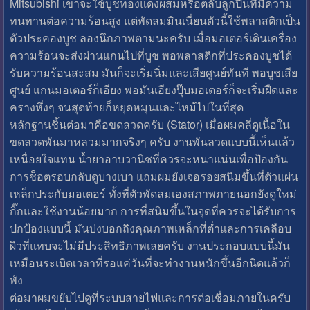
Mitsubishi เขาจะใช้บูชทองแดงผสมหรือตลับลูกปืนที่มีความ
ทนทานต่อความร้อนสูง แต่พัดลมมินเนี่ยนตัวนี้ใช้พลาสติกเป็น
ตัวประคองบูช ลองนึกภาพตามนะครับ เมื่อมอเตอร์เดินเครื่อง
ความร้อนจะส่งผ่านแกนไปที่บูช พอพลาสติกที่ประคองบูชได้
รับความร้อนสะสม มันก็จะเริ่มนิ่มและเสียศูนย์ทันที พอบูชเสีย
ศูนย์ แกนมอเตอร์ก็เอียง พอมันเอียงปุ๊บมอเตอร์ก็จะเริ่มฝืดและ
ครางหึ่งๆ จนสุดท้ายก็หยุดหมุนและไหม้ไปในที่สุด
หลักฐานชิ้นต่อมาคือขดลวดครับ (Stator) เมื่อผมคลี่ดูเนื้อใน
ขดลวดพันมาหลวมมากจริงๆ ครับ งานพันลวดแบบนี้เห็นแล้ว
เหนื่อยใจแทน น้ำยาอาบวานิชที่ควรจะหนาแน่นเพื่อป้องกัน
การช็อตรอบกลับดูบางเบา แถมผมยังเจอรอยสนิมขึ้นที่ตัวแผ่น
เหล็กประกับมอเตอร์ ทั้งที่ตัวพัดลมเองสภาพภายนอกยังดูใหม่
กิ๊กและใช้งานน้อยมาก การที่สนิมขึ้นในจุดที่ควรจะได้รับการ
ปกป้องแบบนี้ มันบ่งบอกถึงคุณภาพเหล็กที่ต่ำและการเคลือบ
ผิวที่แทบจะไม่มีประสิทธิภาพเลยครับ งานประกอบแบบนี้มัน
เหมือนระเบิดเวลาที่รอแค่วันที่จะทำงานหนักขึ้นอีกนิดแล้วก็
พัง
ต่อมาผมขยับไปดูที่ระบบสายไฟและการต่อเชื่อมภายในครับ