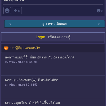

0
0
ดู 1 ความเห็นย่อย
∨
∨
Login
เพื่อตอบกระทู้
กระทู้ที่คุณอาจสนใจ
สงครามแบบนี้งั้นที่ดิน​ อิหร่าน​ กับ​ อิสราเอล​ก็ตกสิ
สมาชิกหมายเลข 8955396
พัดลมรุ่น f-alc50th(w) ซื้ มาเปิดไม่ติด
สมาชิกหมายเลข 8016153
พัดลมหมุนเวียน ช่วยให้เย็นขึ้นจริงไหม