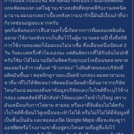
การจับฉลากเมื่อปี 62 หลายคนอาจจะมองว่ามันก็แค่พัดลม
แถมพัดลมแจก แต่ในฐานะช่างสงสัยที่คลุกคลีกับงานเทคนิค
มานาน ผมบอกเลยว่าเบื้องหลังความน่ารักนี้มันมีเงื่อนงำที่น่า
กังวลซ่อนอยู่เยอะมากครับ
จุดเริ่มต้นของการสืบสวนครั้งนี้เกิดจากการที่ผมลองหยิบมัน
ออกมาใช้งานหลังจากเก็บลืมไว้ในตู้มานานหลายปี ทั้งที่สถิติ
การใช้งานของผมก็น้อยแบบไม่น่าเชื่อ คือเดือนหนึ่งเปิดแค่ 2
วัน วันละแค่ครึ่งชั่วโมงเองนะ แต่สัมผัสแรกที่ได้รับมันไม่ปกติ
ครับใช้มาได้ไม่นานเปิดไม่ติดครับทุกเบอร์เหมือนขดลวดขาด
ผมเลยเริ่มสำรวจตั้งแต่ "ข้างกล่อง" ไปยันตัวตนของบริษัทที่
ผลิตมันขึ้นมา พอพลิกดูรายละเอียดข้างกล่อง ผมพยายามจะ
หาที่มาที่ไปให้ชัดเจนว่าพัดลมมินเนี่ยนตัวนี้มันมาจากบริษัท
ไหนกันแน่ ผมลองค้นหาข้อมูลบริษัทและเว็บไซต์ที่ระบุไว้ข้าง
กล่อง แต่ผลลัพธ์ที่ได้กลับทำให้ผมแปลกใจเข้าไปใหญ่ เพราะ
มันเหมือนกับการไล่ตาม สายลม หรือเงาที่จับต้องไม่ได้ครับ
เว็บไซต์ที่เขียนไว้ดูเหมือนจะเข้าไม่ได้ หรือไม่ก็ไม่ได้มีข้อมูลที่
เป็นชิ้นเป็นอัน และพอลองเปิด Google Maps เพื่อจะส่องดูว่า
ออฟฟิศหรือโรงงานเขาตั้งอยู่ตรงไหนตามที่อยู่ที่แจ้งไว้