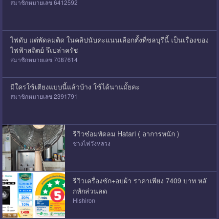
สมาชิกหมายเลข 6412592
ไฟดับ แต่พัดลมติด ในคลิปนับคะแนนเลือกตั้งที่ชลบุรีนี้ เป็นเรื่องของ
ไฟฟ้าสถิตย์ รึเปล่าครัช
สมาชิกหมายเลข 7087614
มีใครใช้เตียงแบบนี้แล้วบ้าง ใช้ได้นานมั้ยคะ
สมาชิกหมายเลข 2391791
รีวิวซ๋อมพัดลม Hatari ( อาการหนัก )
ช่างไฟวังหลวง
รีวิวเครื่องซัก+อบผ้า ราคาเพียง 7409 บาท หลั
กหักส่วนลด
Hishiron