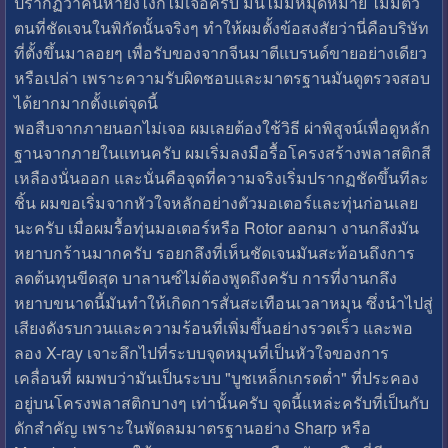
ปรากฏว่าค้นหายังไงก็ไม่เจอครับ มันไม่มีหมุดหมาย ไม่มีตัว
ตนที่ชัดเจนในพิกัดนั้นจริงๆ ทำให้ผมตั้งข้อสงสัยว่านี่คือบริษัท
ที่ตั้งขึ้นมาลอยๆ เพื่อรับของจากจีนมาตีแบรนด์ขายอย่างเดียว
หรือเปล่า เพราะความรับผิดชอบและมาตรฐานมันดูตรวจสอบ
ได้ยากมากตั้งแต่จุดนี้
พอสืบจากภายนอกไม่เจอ ผมเลยต้องใช้วิธี ผ่าพิสูจน์เพื่อดูหลัก
ฐานจากภายในแทนครับ ผมเริ่มลงมือรื้อโครงสร้างพลาสติกสี
เหลืองนั่นออก และนั่นคือจุดที่ความจริงเริ่มปรากฏชัดขึ้นทีละ
ชิ้น ผมขอเริ่มจากหัวใจหลักอย่างตัวมอเตอร์และทุ่นก่อนเลย
นะครับ เมื่อผมรื้อทุ่นมอเตอร์หรือ Rotor ออกมา งานกลึงมัน
หยาบกร้านมากครับ รอยกลึงที่เห็นชัดเจนมันสะท้อนถึงการ
ลดต้นทุนขีดสุด บาลานซ์ไม่ต้องพูดถึงครับ การที่งานกลึง
หยาบขนาดนี้มันทำให้เกิดการสั่นสะเทือนเวลาหมุน ซึ่งนำไปสู่
เสียงดังรบกวนและความร้อนที่เพิ่มขึ้นอย่างรวดเร็ว และพอ
ลอง X-ray เจาะลึกไปที่ระบบจุดหมุนที่เป็นหัวใจของการ
เคลื่อนที่ ผมพบว่ามันเป็นระบบ "บูชเหล็กเกรดต่ำ" ที่ประคอง
อยู่บนโครงพลาสติกบางๆ เท่านั้นครับ จุดนี้แหล่ะครับที่เป็นกับ
ดักสำคัญ เพราะในพัดลมมาตรฐานอย่าง Sharp หรือ