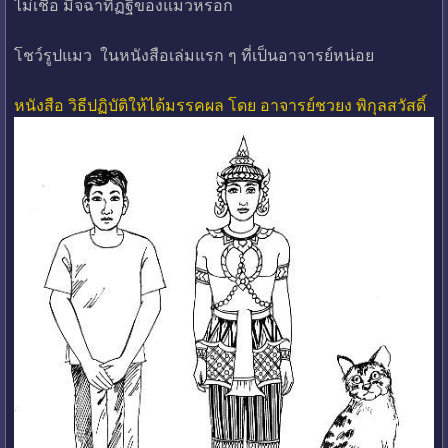
ไม่เชื่อ มิจฉาทิฏฐิของแมวหรอก
โชว์รูปแมว ในหนังสือเล่มแรก ๆ ที่เป็นอาจารย์หน่อย
หนังสือ วิธีปฏิบัติให้ได้มรรคผล โดย อาจารย์ชวยง พิกุลสวัสดิ์