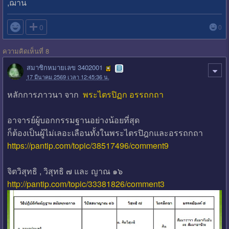
,ฌาน

0
0
ความคิดเห็นที่ 8
สมาชิกหมายเลข 3402001
17 มีนาคม 2569 เวลา 12:45:36 น.
หลักการภาวนา จาก
พระไตรปิฏก อรรถกถา
อาจารย์ผู้บอกกรรมฐานอย่างน้อยที่สุด
ก็ต้องเป็นผู้ไม่เลอะเลือนทั้งในพระไตรปิฎกและอรรถกถา
https://pantip.com/topic/38517496/comment9
จิตวิสุทธิ , วิสุทธิ ๗ และ ญาณ ๑๖
http://pantip.com/topic/33381826/comment3