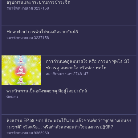
อรูปฌานและกระบวนการขำระจิต
สมาชิกหมายเลข 3237158
Flow chart การพ้นไปของจิตจากขันธ์5
สมาชิกหมายเลข 3237158
การกำหนดดูลมหายใจ หรือ ภาวนา พุทโธ มิใ
ช่การดู ลมหายใจ หรือท่อง พุทโธ
สมาชิกหมายเลข 2748147
พระนิพพานเป็นอสังขตธาตุ มีอยู่โดยปรมัตถ์
พักผ่อน
ฟังธรรม EP.59 ของ ธีระ พระไร้นาม แล้วชวนคิดว่า“ทุกอย่างเป็นธร
รมชาติ” จริงหรือ… หรือกำลังลดทอนหัวใจของการปฏิบัติ?
สมาชิกหมายเลข 9365960