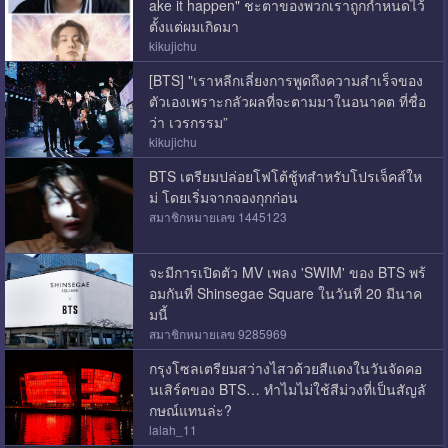
ake it happen" ชะตาของพวกเราถูกกำหนดไว้
ตั้งแต่ผมเกิดมา
kikujichu
[BTS] "เราหลีกเลี่ยงการพูดถึงความสำเร็จของ
ตัวเองเพราะกลัวผลที่จะตามมาในอนาคต ที่ชื่อ
ว่า เวรกรรม”
kikujichu
BTS เตรียมปล่อยโฟโต้ชู้ทสำหรับโปรเจ็คส์ให
ม่ โดยเริ่มจากจองกุกก่อน
สมาชิกหมายเลข 1445123
จะมีการเปิดตัว MV เพลง 'SWIM' ของ BTS พร้
อมกันที่ Shinsegae Square ในวันที่ 20 มีนาค
มนี้
สมาชิกหมายเลข 9285969
กรุงโซลเตรียมสว่างไสวด้วยสีแดงในวันจัดคอ
นเสิร์ตของ BTS… ทำไมไม่ใช้สีม่วงที่เป็นสัญลั
กษณ์แทนล่ะ?
lalah_11