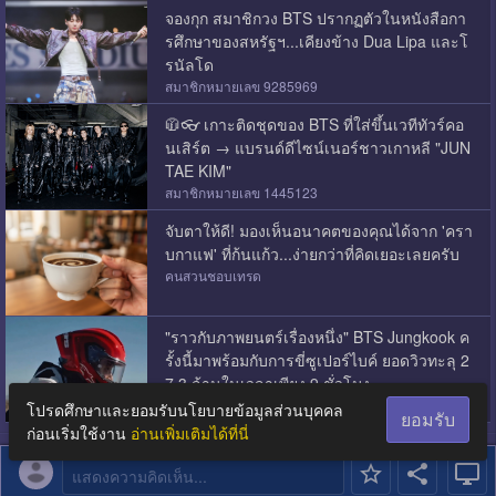
จองกุก สมาชิกวง BTS ปรากฏตัวในหนังสือกา
รศึกษาของสหรัฐฯ...เคียงข้าง Dua Lipa และโ
รนัลโด
สมาชิกหมายเลข 9285969
🧥👓 เกาะติดชุดของ BTS ที่ใส่ขึ้นเวทีทัวร์คอ
นเสิร์ต → แบรนด์ดีไซน์เนอร์ชาวเกาหลี "JUN
TAE KIM"
สมาชิกหมายเลข 1445123
จับตาให้ดี! มองเห็นอนาคตของคุณได้จาก 'ครา
บกาแฟ' ที่ก้นแก้ว...ง่ายกว่าที่คิดเยอะเลยครับ
คนสวนชอบเทรด
"ราวกับภาพยนตร์เรื่องหนึ่ง" BTS Jungkook ค
รั้งนี้มาพร้อมกับการขี่ซูเปอร์ไบค์ ยอดวิวทะลุ 2
7.3 ล้านในเวลาเพียง 9 ชั่วโมง
ThirdFromtheLeft
โปรดศึกษาและยอมรับนโยบายข้อมูลส่วนบุคคล
ยอมรับ
ก่อนเริ่มใช้งาน
อ่านเพิ่มเติมได้ที่นี่
แสดงความคิดเห็น...