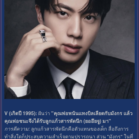
V (เกิดปี 1995):
ฝันว่า
"คุณพ่อพนันแทงบิลเลียดกับมังกร แล้ว
คุณพ่อชนะจึงได้รับลูกแก้วสารพัดนึก (ยออึยจู) มา"
การตีความ:
ลูกแก้วสารพัดนึกคือตัวแทนของเด็ก สื่อถึงการ
ทำสิ่งใดก็ประสบความสำเร็จตามปรารถนา ส่วน "มังกร" ในที่