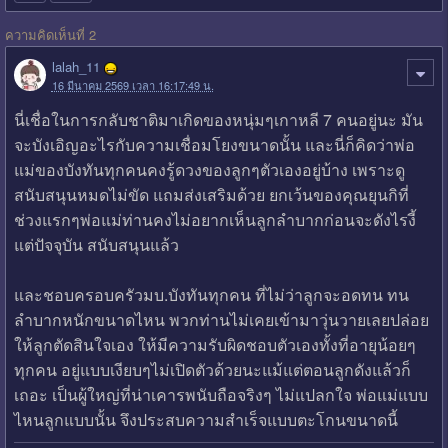
ความคิดเห็นที่ 2
lalah_11
16 มีนาคม 2569 เวลา 16:17:49 น.
นี่เชื่อในการกลับชาติมาเกิดของหนุ่มๆเกาหลี 7 คนอยู่นะ มัน
จะบังเอิญอะไรกับความเชื่อมโยงขนาดนั้น และนี่ก็คิดว่าพ่อ
แม่ของบังทันทุกคนคงรู้ดวงของลูกๆตัวเองอยู่บ้าง เพราะดู
สนับสนุนหมดไม่ขัด แถมส่งเสริมด้วย ยกเว้นของคุณยุนกิที่
ช่วงแรกๆพ่อแม่ท่านคงไม่อยากเห็นลูกลำบากก่อนจะดังไรงี้
แต่ปัจจุบัน สนับสนุนแล้ว
และชอบครอบครัวมบ.บังทันทุกคน ที่ไม่ว่าลูกจะอดทน ทน
ลำบากหนักขนาดไหน พวกท่านไม่เคยเข้ามาวุ่นวายเลยปล่อย
ให้ลูกตัดสินใจเอง ให้มีความรับผิดชอบตัวเองทั้งที่อายุน้อยๆ
ทุกคน อยู่แบบเงียบๆไม่เปิดตัวด้วยนะแม้แต่ตอนลูกดังแล้วก็
เถอะ เป็นผู้ใหญ่ที่น่าเคารพนับถือจริงๆ ไม่แปลกใจ พ่อแม่แบบ
ไหนลูกแบบนั้น จึงประสบความสำเร็จแบบตะโกนขนาดนี้