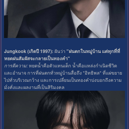
Jungkook (เกิดปี 1997):
ฝันว่า
"ฝนตกในหมู่บ้าน แต่ทุกที่ที่
หยดฝนสัมผัสจะกลายเป็นทองคำ"
การตีความ:
หยดน้ำคือตัวแทนเด็ก น้ำคือแหล่งกำเนิดชีวิต
และอำนาจ การที่ฝนตกทั่วหมู่บ้านสื่อถึง "อิทธิพล" ที่แผ่ขยาย
ไปทั่วบริเวณกว้าง และการเปลี่ยนเป็นทองคำบ่งบอกถึงความ
มั่งคั่งและผลงานที่เป็นสิริมงคล