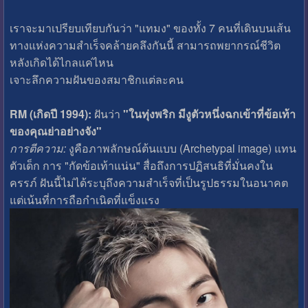
เราจะมาเปรียบเทียบกันว่า "แทมง" ของทั้ง 7 คนที่เดินบนเส้น
ทางแห่งความสำเร็จคล้ายคลึงกันนี้ สามารถพยากรณ์ชีวิต
หลังเกิดได้ไกลแค่ไหน
เจาะลึกความฝันของสมาชิกแต่ละคน
RM (เกิดปี 1994):
ฝันว่า
"ในทุ่งพริก มีงูตัวหนึ่งฉกเข้าที่ข้อเท้า
ของคุณย่าอย่างจัง"
การตีความ:
งูคือภาพลักษณ์ต้นแบบ (Archetypal image) แทน
ตัวเด็ก การ "กัดข้อเท้าแน่น" สื่อถึงการปฏิสนธิที่มั่นคงใน
ครรภ์ ฝันนี้ไม่ได้ระบุถึงความสำเร็จที่เป็นรูปธรรมในอนาคต
แต่เน้นที่การถือกำเนิดที่แข็งแรง