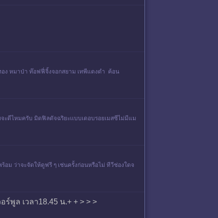
ทอง หมาป่า ท๊อฟฟี่​ จิ้งจอกสยาม เทพีแดงดํา ค้อน
ยจะดีไหมครับ มิดฟิลดัจฉริยะเเบบเดอบรอยเมสซีไม่มีแม
ม ว่าจะจัดให้ดูฟรี ๆ เช่นครั้งก่อนหรือไม่ ทีวีช่องใดจ
วอร์พูล เวลา18.45 น.+ + > > >