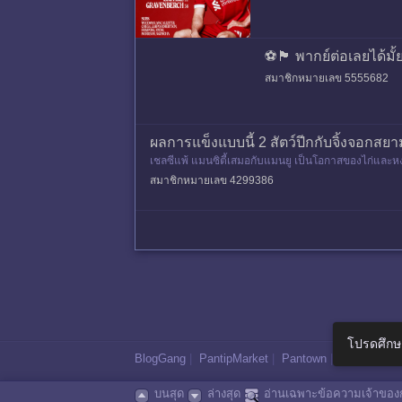
⚽🏴󠁧󠁢󠁥󠁮󠁧󠁿 พากย์ต่อเลยได้มั้ย
สมาชิกหมายเลข 5555682
ผลการแข็งแบบนี้ 2 สัตว์ปีกกับจิ้งจอกสยา
เชลซีแพ้ แมนซิตี้เสมอกับแมนยู เป็นโอกาสของไก่และห
สมาชิกหมายเลข 4299386
โปรดศึกษ
BlogGang
|
PantipMarket
|
Pantown
|
Maggang
บนสุด
ล่างสุด
อ่านเฉพาะข้อความเจ้าของก