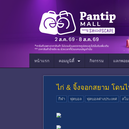
หน้าแรก
คอมมูนิตี้
กิจกรรม
แลกพอยต
ไก่ & จิ้งจอกสยาม โดนไฟ
กีฬา
ฟุตบอล
ฟุตบอลต่างประเทศ
สโม