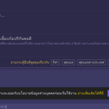
 ...
มยิ้มแก้มปริกันพอดี
งส์ที่จะจยับคะแนนหนีไปอีก และคาดว่าไม่น่าพลาดสำหรับ 2 ทีมนำ เพราะเจอกับพาเลช แ
อ่านกระทู้อื่นที่พูดคุยเกี่ยวกับ
กีฬา
ฟุตบอล
ฟุตบอลต่างประเทศ
าและยอมรับนโยบายข้อมูลส่วนบุคคลก่อนเริ่มใช้งาน
อ่านเพิ่มเติมได้ที่นี่
ระทู้