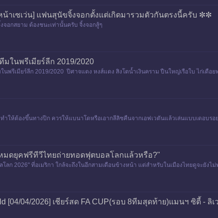
กหน้าเซเว่น] แฟนสุนัขจิ้งจอกตั้งแต่เกิดมารวมตัวกันตรงนี้ครับ ✼✼
ขจิ้งจอกสยาม ต้องชนะเท่านั้นครับ จิ้งจอกสู้ๆ
มในพรีเมียร์​ลีก​ 2019/2020​
พรีเมียร์​ลีก 2019​/2020​ ปีศาจแดง หงส์แดง สิงโตนํ้าเงินคราม ปืนใหญ่​ เรือใบ ไก่เดือย
่ายทำให้ต้องขึ้นทางปีก ควรให้แบนาโดหรือเอากลีลิชคืนจากเอฟเวตันแล้วเล่นแบบเดอบรอ
มดยุคฟรีทีวีไทยถ่ายทอดฟุตบอลโลกแล้วหรือ?"
ลโลก 2026" ที่อเมริกา ใกล้จะถึงในอีกสามเดือนข้างหน้า แต่สำหรับในเมืองไทยดูจะยังไม่พร้อ
eld [04/04/2026] เชียร์สด FA CUP(รอบ 8ทีมสุดท้าย)แมนฯ ซิตี้ - ลิเ