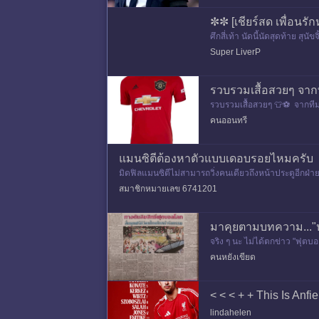
✼✼ [เชียร์สด เพื่อนรั
ศึกสี่เท้า นัดนี้นัดสุดท้าย สุนั
Super LiverP
รวบรวมเสื้อสวยๆ จากที
รวบรวมเสื้อสวยๆ 👕⚽ จากทีมใน
คนออนทรี
แมนซิตีต้องหาตัวแบบเดอบรอยไหมครับ
มิดฟิลแมนซิตีไม่สามารถวิ่งคนเดียวถึงหน้าประตูอีกฝ
นซิตีแค่ทีมธรรมดาคับ
สมาชิกหมายเลข 6741201
มาคุยตามบทความ..."ห
จริง ๆ นะ ไม่ได้ตกข่าว "ฟุตบอ
ะถ่ายทอดสด หรือว่าหมดย
คนหยังเขียด
< < < + + This Is Anfi
lindahelen