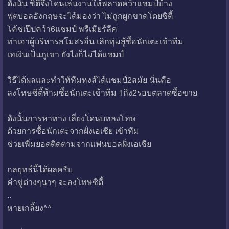
ดังนั้น ซิตี้จึงโดนเล่นงานให้พลาดคว้าแชมป์บ้าง
ฟุตบอลอังกฤษจะได้มองว่า ไม่ถูกผูกขาดโดยซิตี้
โค้ชเป๊ปคว้า6แชมป์ พรีเมียร์ลีค
ทำเอาผู้บริหารสโมสรอื่น เลิกทุ่มสู้ซื้อนักเตะเข้าทีม
เทเงินเป็นภูเขา ยังไงก็ไม่ได้แชมป์
วิธีได้ผลและทำให้ทีมหงส์ได้แชมป์2สมัย นั่นคือ
ลงโทษซิตี้ห้ามซื้อนักเตะเข้าทีม 1ถึง2รอบตลาดซื้อขาย
ดังนั้นการหาทาง เลี่ยงโดนบทลงโทษ
ด้วยการซื้อนักเตะจากฝั่งเอเชีย เข้าทีม
ช่วยเพิ่มยอดติดตามจากแฟนบอลฝั่งเอเชีย
กลยุทธ์นี้ได้ผลครับ
คำขู่ต่างๆนาๆ จะลงโทษซิตี้
..
หายเกลี้ยง^^