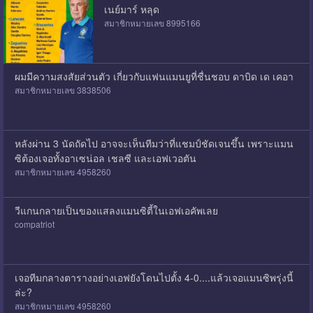
เนย์มาร์ หลุด
สมาชิกหมายเลข 8995166
ผมมีความสงสัยส่วนตัว เกี่ยวกับแฟนแมนยูที่ชื่นชอบ ดาบิด เด เคอา
สมาชิกหมายเลข 3838506
หลังผ่าน 3 นัดถัดไป อาจจะเห็นทีมว่าที่แชมป์ชัดเจนขึ้น เพราะแมน
ซิต้องเจอทั้งอาเซน่อล เชลซี และเอฟเวอตัน
สมาชิกหมายเลข 4958260
วีแกนกลายเป็นของแสลงแมนซิตี้ในเอฟเอคัพเลย
compatriot
เจอทีมกลางตารางอย่างเอฟยังโดนไปตั้ง 4-0....แล้วเจอแมนซิพรุ่งนี้
ล่ะ?
สมาชิกหมายเลข 4958260