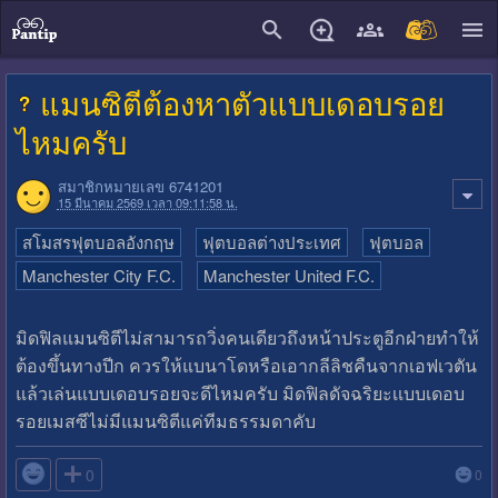
close
แมนซิตีต้องหาตัวแบบเดอบรอย
ไหมครับ
สมาชิกหมายเลข 6741201
15 มีนาคม 2569 เวลา 09:11:58 น.
สโมสรฟุตบอลอังกฤษ
ฟุตบอลต่างประเทศ
ฟุตบอล
Manchester City F.C.
Manchester United F.C.
มิดฟิลแมนซิตีไม่สามารถวิ่งคนเดียวถึงหน้าประตูอีกฝ่ายทำให้
ต้องขึ้นทางปีก ควรให้แบนาโดหรือเอากลีลิชคืนจากเอฟเวตัน
แล้วเล่นแบบเดอบรอยจะดีไหมครับ มิดฟิลดัจฉริยะเเบบเดอบ
รอยเมสซีไม่มีแมนซิตีแค่ทีมธรรมดาคับ

0
0