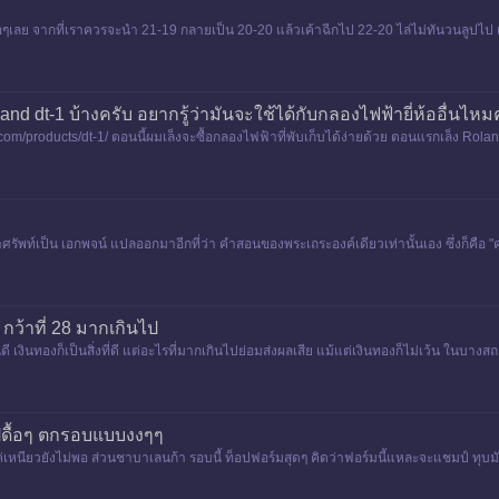
อๆเลย จากที่เราควรจะนำ 21-19 กลายเป็น 20-20 แล้วเค้าฉีกไป 22-20 ไล่ไม่ทันวนลูปไป
dt-1 บ้างครับ อยากรู้ว่ามันจะใช้ได้กับกลองไฟฟ้ายี่ห้ออื่นไหม
and.com/products/dt-1/ ตอนนี้ผมเล็งจะซื้อกลองไฟฟ้าที่พับเก็บได้ง่ายด้วย ตอนแรกเล็
ัพท์เป็น เอกพจน์ แปลออกมาอีกที่ว่า คำสอนของพระเถระองค์เดียวเท่านั้นเอง ซึ่งก็คือ "
 กว้าที่ 28 มากเกินไป
นดี เงินทองก็เป็นสิ่งที่ดี แต่อะไรที่มากเกินไปย่อมส่งผลเสีย แม้แต่เงินทองก็ไม่เว้น ใ
ว่า &qu
ไปดื้อๆ ตกรอบแบบงงๆๆ
แค่เหนียวยังไม่พอ ส่วนชาบาเลนก้า รอบนี้ ท็อปฟอร์มสุดๆ คิดว่าฟอร์มนี้แหละจะแชมป์ ทุบมั