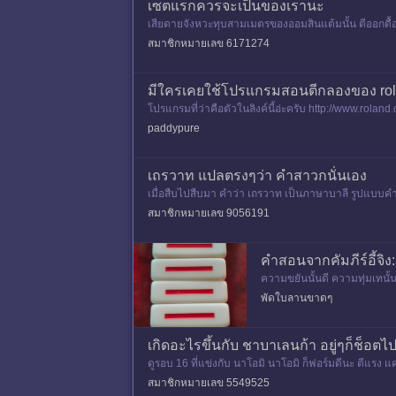
เซตแรกควรจะเป็นของเรานะ
เสียดายจังหวะทุบสามเมตรของออมสินแต้มนั้น ตีออกดื้
งไก่ เตยก็คือวืดไปห
สมาชิกหมายเลข 6171274
มีใครเคยใช้โปรแกรมสอนตีกลองของ roland 
โปรแกรมที่ว่าคือตัวในลิงค์นี้อ่ะครับ http://www.rol
csd 130 ราคาปร
paddypure
เถรวาท แปลตรงๆว่า คำสาวกนั่นเอง
เมื่อสืบไปสืบมา คำว่า เถรวาท เป็นภาษาบาลี รูปแบบคำศร
อไม่
สมาชิกหมายเลข 9056191
คำสอนจากคัมภีร์อี้จิง:
ความขยันนั้นดี ความทุ่มเทนั้
าได้ ชีวิตมนุษย์ไม่ได้มีแต่คำ
พัดใบลานขาดๆ
เกิดอะไรขึ้นกับ ชาบาเลนก้า อยู่ๆก็ช็อต
ดูรอบ 16 ที่แข่งกับ นาโอมิ นาโอมิ ก็ฟอร์มดีนะ ตีแรง 
ด้เกมส์
สมาชิกหมายเลข 5549525