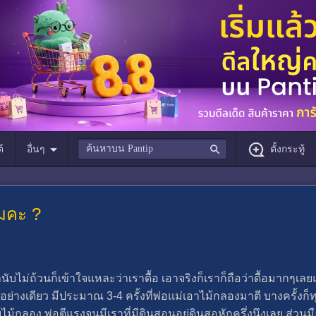
์
อื่นๆ
ตั้งกระทู้
หมคะ ?
นับไม่ถ้วนก็เข้าใจแหละว่าเราดื้อ เอาจริงก็เราก็ถือว่าดื้อมากๆเลยแ
างเดียว มีประมาณ 3-4 ครั้งที่พ่อแม่เอาไม้กลองมาตี บางครั้งก็ทุบห
ไม้กลอง พ่อตีแรงจนมีเราที่มีดินสอนอยู่ดินสอหักครึ่งนึงเลย ส่วนม