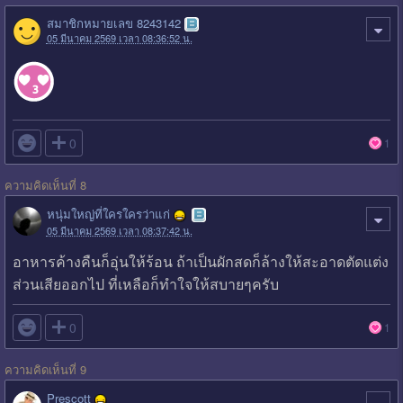
สมาชิกหมายเลข 8243142
05 มีนาคม 2569 เวลา 08:36:52 น.

0
1
ความคิดเห็นที่ 8
หนุ่มใหญ่ที่ใครใครว่าแก่
05 มีนาคม 2569 เวลา 08:37:42 น.
อาหารค้างคืนก็อุ่นให้ร้อน ถ้าเป็นผักสดก็ล้างให้สะอาดตัดแต่ง
ส่วนเสียออกไป ที่เหลือก็ทำใจให้สบายๆครับ

0
1
ความคิดเห็นที่ 9
Prescott