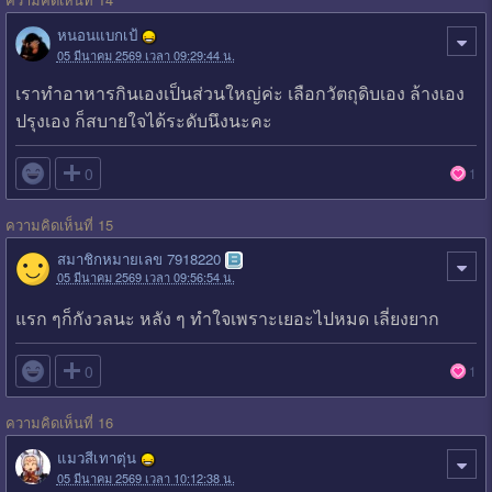
หนอนแบกเป้
05 มีนาคม 2569 เวลา 09:29:44 น.
เราทำอาหารกินเองเป็นส่วนใหญ่ค่ะ เลือกวัตถุดิบเอง ล้างเอง
ปรุงเอง ก็สบายใจได้ระดับนึงนะคะ

0
1
ความคิดเห็นที่ 15
สมาชิกหมายเลข 7918220
05 มีนาคม 2569 เวลา 09:56:54 น.
แรก ๆก็กังวลนะ หลัง ๆ ทำใจเพราะเยอะไปหมด เลี่ยงยาก

0
1
ความคิดเห็นที่ 16
แมวสีเทาตุ่น
05 มีนาคม 2569 เวลา 10:12:38 น.