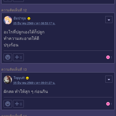
ความคิดเห็นที่ 12
อัมปาจุม
05 มีนาคม 2569 เวลา 08:53:17 น.
อะไรที่ปลูกเองได้ก็ปลูก
ทำความสะอาดให้ดี
ปรุงร้อน

0
1
ความคิดเห็นที่ 13
Topyutt
05 มีนาคม 2569 เวลา 09:01:27 น.
ผักสด ทำให้สุก ๆ ก่อนกิน

0
1
ความคิดเห็นที่ 14