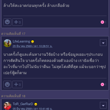
ล้างให้สะอาดก่อนทุกครั้ง ล้างเกลือด้วย

0
1
ความคิดเห็นที่ 17
LifeLearning
05 มีนาคม 2569 เวลา 10:28:51 น.
บางครั้งก็ดูและค้นหางานวิจัยบ้าง หรือข้อมูลเยอะๆประกอบ
การตัดสินใจ บางครั้งก็ทดลองด้วยตัวเองบ้าง เรายังเชื่อว่า
อะไรที่มากไปก็ไม่นับว่าดีนะ ไม่สุดโต่งดีที่สุด แม้จะบอกว่าซุป
เปอร์ฟู้ดก็ตาม

0
1
ความคิดเห็นที่ 18
ToR_GerRarD
05 มีนาคม 2569 เวลา 10:41:46 น.