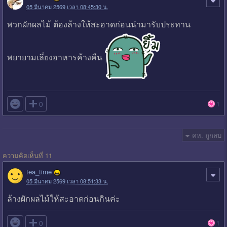
05 มีนาคม 2569 เวลา 08:45:30 น.
พวกผักผลไม้ ต้องล้างให้สะอาดก่อนนำมารับประทาน
พยายามเลี่ยงอาหารค้างคืน

0
1
คห. ถูกลบ
ความคิดเห็นที่ 11
tea_time
05 มีนาคม 2569 เวลา 08:51:33 น.
ล้างผักผลไม้ให้สะอาดก่อนกินค่ะ

0
1