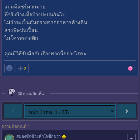
แถมมีแชร์มากมาย
ที่จริงบ้างเท็จบ้างปะปนกันไป
ไม่ว่าจะเป็นอันตรายจากอาหารค้างคืน
สารพิษปนเปื้อน
ไมโครพลาสติก
คุณมีวิธีรับมือกับเรื่องพวกนี้อย่างไรคะ

3
4
30
ความคิดเห็น
ความคิดเห็นที่ 1
สมองซีกซ้ายหัวใจซีกขวา