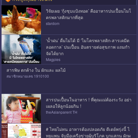
วิจัยเผย ‘กุ้งชุบแป้งทอด’ คืออาหารปนเปื้อนไมโ
ครพลาสติกมากที่สุด
stardom
‘น้ำฝน’ ดื่มไม่ได้ มี ‘ไมโครพลาสติก-สารเคมีต
ลอดกาล’ ปนเปื้อน อันตรายต่อสุขภาพ แถมกำ
จัดได้ยาก
Magpies
สารพิษ ตกค้าง ใน ผักและ ผลไม้
สมาชิกหมายเลข 1910100
สารปนเปื้อนในอาหาร ! ที่คุณแม่ต้องระวัง อย่า
เผลอให้ลูกน้อยกิน !
theAsianparent TH
# ไทยไม่ทน อาหารต้องปลอดภัย ดีเดย์พรุ่งนี้ ไ
ทยแพน จับมือเครือข่ายผู้บริโภค บุกแสกน ผักผ