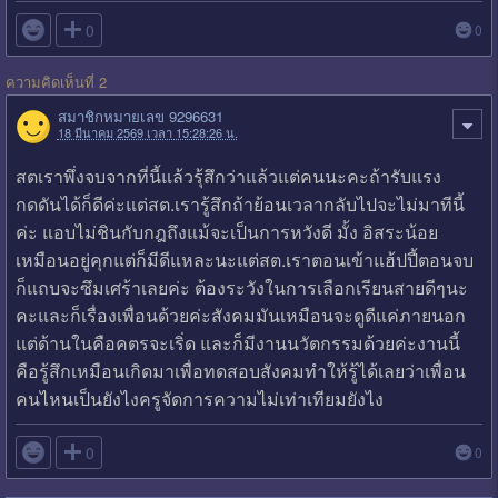

0
0
ความคิดเห็นที่ 2
สมาชิกหมายเลข 9296631
18 มีนาคม 2569 เวลา 15:28:26 น.
สตเราพึ่งจบจากที่นี้แล้วรุ้สึกว่าแล้วแต่คนนะคะถ้ารับแรง
กดดันได้ก็ดีค่ะแต่สต.เรารู้สึกถ้าย้อนเวลากลับไปจะไม่มาทีนี้
ค่ะ แอบไม่ชินกับกฎถึงแม้จะเป็นการหวังดี มั้ง อิสระน้อย
เหมือนอยู่คุกแต่ก็มีดีแหละนะแต่สต.เราตอนเข้าแฮ้ปปี้ตอนจบ
ก็แถบจะซึมเศร้าเลยค่ะ ต้องระวังในการเลือกเรียนสายดีๆนะ
คะและก็เรื่องเพื่อนด้วยค่ะสังคมมันเหมือนจะดูดีแค่ภายนอก
แต่ด้านในคือคตรจะเริ่ด และก็มีงานนวัตกรรมด้วยค่ะงานนี้
คือรู้สึกเหมือนเกิดมาเพื่อทดสอบสังคมทำให้รู้ได้เลยว่าเพื่อน
คนไหนเป็นยังไงครูจัดการความไม่เท่าเทียมยังไง

0
0