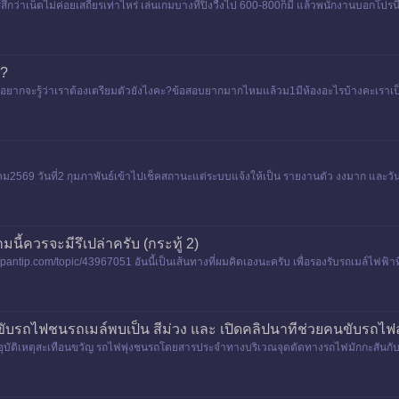
สึกว่าเน็ตไม่ค่อยเสถียรเท่าไหร่ เล่นเกมบางทีปิงวื่งไป 600-800ก็มี แล้วพนักงานบอกโปรนี้
ะ?
เลยอยากจะรู้ว่าเราต้องเตรียมตัวยังไงคะ?ข้อสอบยากมากไหมแล้วม1มีห้องอะไรบ้างคะเรา
คม2569 วันที่2 กุมภาพันธ์เข้าไปเช็คสถานะแต่ระบบแจ้งให้เป็น รายงานตัว งงมาก และวัน
มนี้ควรจะมีรึเปล่าครับ (กระทู้ 2)
//pantip.com/topic/43967051 อันนี้เป็นเส้นทางที่ผมคิดเองนะครับ เพื่อรองรับรถเมล์ไฟฟ้าที่
ขับรถไฟชนรถเมล์พบเป็น สีม่วง และ เปิดคลิปนาทีช่วยคนขับรถไฟ
บัติเหตุสะเทือนขวัญ รถไฟพุ่งชนรถโดยสารประจำทางบริเวณจุดตัดทางรถไฟมักกะสันกั
 15.40 น. วานนี้ (16