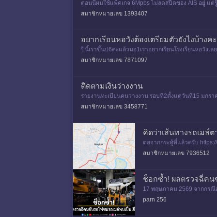
ตอนนี้ผมใช้แพ็คเกจ 6Mpbs ไม่ลดสปีดของ AIS อยู่ แต่รู้
อเข้าเล่
สมาชิกหมายเลข 1393407
อยากเรียนหอวังต้องเตรียมตัวยังไงบ้างค
ปีนี้เราขึ้นป6ค่ะแล้วมอ1เราอยากเรียนโรงเรียนหอวัง
สมาชิกหมายเลข 7871097
ติดตามเงินว่างงาน
รายงานทะเบียนคนว่างงาน รอบที่2ตั้งแต่วันที่15 มกรา
1506 เพื่อสอบถามเงิ
สมาชิกหมายเลข 3458771
คิดว่าเส้นทางรถเมล์ตา
ต่อจากกระทู้ที่แล้วครับ https:
สายครับ 9.บางบอน - บางเขน
สมาชิกหมายเลข 7936512
ช็อกซ้ำ! ผลตรวจฉี่คน
17 พฤษภาคม 2569 จากกรณีอุ
มหานคร เมื่อช่วงเวลาประมาณ
parn 256