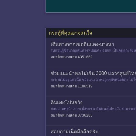
กระทู้ที่คุณอาจสนใจ
เดินทางจากเขตดินแดง-บางนา
รบกวนผู้ชำนาญเส้นทางหน่อยค่ะ จขกท.เป็นคนต่างจังหว
อะไรถึงจะเร็วที่สุดค่ะ
สมาชิกหมายเลข 4351662
ช่วยแนะนำหอไม่เกิน 3000 แถวๆศูนย์ไทยญ
จะย้ายไปอยู่แถวนั้น ช่วยแนะนำหอถูกๆดีๆหน่อยคะ ไม่ใช่
สมาชิกหมายเลข 1180519
ดินเเดงไปหอวัง
สอบถามค่ะถ้าเราจะนั่งรถจากดินแดงไปหอวัง สามารถเด
สมาชิกหมายเลข 8736285
สอบถามเน็ตมือถือครับ