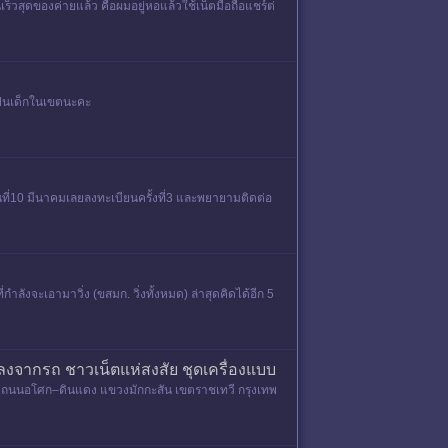
เร็วสุดของค่ายแล้ว คือผมอยู่หอแล้วใช้เน็ตมือถือแชร์ต่
เป็นเด็กในเขตนะคะ
ที่10 มีนาคมเลยลงทะเบียนครั้งที่3 และพยายามติดต่อ
กำลังจะเอามาวิ่ง (ขสมก. วิ่งทั้งหมด) ล่าสุดคิดได้อีก 5
ลงจากรถ ชาวเน็ตแห่สงสัย ชุดเครื่องแบบ
บถนนอโศก–ดินแดง แขวงมักกะสัน เขตราชเทวี กรุงเทพ