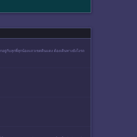
ู่กับลุกพี่ลุกน้องแถวเขตดินแดง ต้องเดินทางยังไงรถ