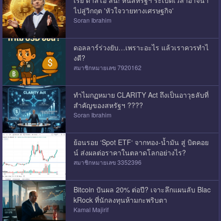
ไปสู่วิกฤต 'หัวใจวายทางเศรษฐกิจ'
Soran Ibrahim
ดอลลาร์ร่วงยับ…เพราะอะไร แล้วเราควรทำไ
งดี?
สมาชิกหมายเลข 7920162
ทำไมกฏหมาย CLARITY Act ถึงเป็นอาวุธลับที่
สำคัญของสหรัฐฯ ????
Soran Ibrahim
ย้อนรอย ‘Spot ETF‘ จากทอง-น้ำมัน สู่ บิตคอย
น์ ส่งผลต่อราคาในตลาดโลกอย่างไร?
สมาชิกหมายเลข 3352396
Bitcoin ปันผล 20% ต่อปี? เจาะลึกแผนลับ Blac
kRock ที่นักลงทุนห้ามกะพริบตา
Kamal Majirif