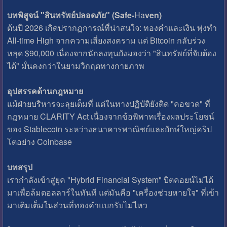
บทพิสูจน์ "สินทรัพย์ปลอดภัย" (Safe-
Ha
ven)
ต้นปี 2026 เกิดปรากฏการณ์ที่น่าสนใจ: ทองคำและเงิน พุ่งทำ
All-time High จากความเสี่ยงสงคราม แต่ Bitcoin กลับร่วง
หลุด $90,000 เนื่องจากนักลงทุนยังมองว่า "สินทรัพย์ที่จับต้อง
ได้" มั่นคงกว่าในยามวิกฤตทางกายภาพ
อุปสรรคด้านกฎหมาย
แม้ฝ่ายบริหารจะลุยเต็มที่ แต่ในทางปฏิบัติยังติด "คอขวด" ที่
กฎหมาย CLARITY Act เนื่องจากข้อพิพาทเรื่องผลประโยชน์
ของ Stablecoin ระหว่างธนาคารพาณิชย์และยักษ์ใหญ่คริป
โตอย่าง Coinbase
บทสรุป
เรากำลังเข้าสู่ยุค "Hybrid Financial System" บิตคอยน์ไม่ได้
มาเพื่อล้มดอลลาร์ในทันที แต่มันคือ "เครื่องช่วยหายใจ" ที่เข้า
มาเติมเต็มในส่วนที่ทองคำแบกรับไม่ไหว