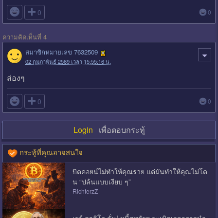

0
0
ความคิดเห็นที่ 4
สมาชิกหมายเลข 7632509
02 กุมภาพันธ์ 2569 เวลา 15:55:16 น.
ส่องๆ

0
0
Login
เพื่อตอบกระทู้
กระทู้ที่คุณอาจสนใจ
บิตคอยน์ไม่ทำให้คุณรวย แต่มันทำให้คุณไม่โด
น “ปล้นแบบเงียบ ๆ”
RichterzZ
เรย์ ดาลิโอ ลั่น! หนี้สหรัฐฯ ระเบิดเวลาอาจนำ