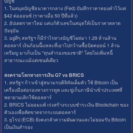
บัญชี
1. ​ในสมุดบัญชีธนาคารกลาง (Fed) บันทึกราคาทองคำไว้แค่
$42 ต่อออนซ์ (ราคาเมื่อ 50 ปีที่แล้ว)
2. ​อัปเดตราคาใหม่ แค่แก้ตัวเลขในสมุดให้เป็นราคาตลาด
ปัจจุบัน
3. ​อยู่ดีๆ สหรัฐฯ ก็มีกำไรทางบัญชีโผล่มา 1.29 ล้านล้าน
ดอลลาร์ เงินก้อนนี้แหละที่เอาไปกว้านซื้อบิตคอยน์ 1 ล้าน
เหรียญ มาเก็บเป็น "ทุนสำรองของชาติ" โดยไม่เพิ่มหนี้
สาธารณะแม้แต่เซนต์เดียว
สงครามโลกทางการเงิน G7 vs BRICS
1. ​สหรัฐฯ ก้าวเข้าสู่สนามรบดิจิทัลเต็มตัว ใช้ Bitcoin เป็น
เครื่องมือต่อรองทางการทูต และขู่เก็บภาษีนำเข้าประเทศที่
พยายามเลิกใช้ดอลลาร์
2. ​BRICS ไม่ยอมแพ้ เร่งสร้างระบบชำระเงิน Blockchain ของ
ตัวเองเพื่อตัดขาดจากระบบดอลลาร์
3. ​ยุโรป (ECB) ยังคงกลัวความผันผวนและไม่ยอมรับ Bitcoin
เป็นเงินสำรอง