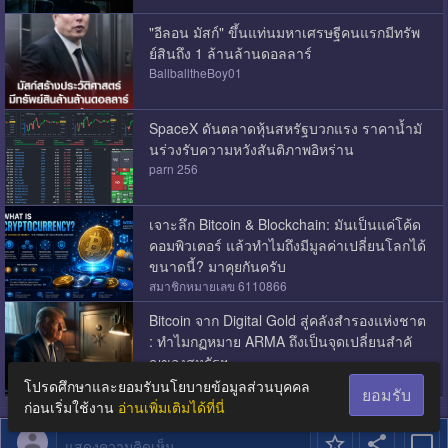
"อีลอน มัสก์" ขึ้นแท่นมหาเศรษฐีคนแรกมีทรัพ
ย์สินถึง 1 ล้านล้านดอลลาร์
BallballtheBoy01
SpaceX ดันตลาดหุ้นสหรัฐบวกแรง ราคาน้ำมั
นร่วงรับความหวังสันติภาพอิหร่าน
parn 256
เจาะลึก Bitcoin & Blockchain: มันเป็นแค่โค้ด
คอมพิวเตอร์ แล้วทำไมถึงมีมูลค่าเปลี่ยนโลกได้
ขนาดนี้? มาคุยกันครับ
สมาชิกหมายเลข 6110866
Bitcoin จาก Digital Gold สู่คลังสำรองแห่งชาต
ิ: ทำไมกฏหมาย ARMA ถึงเป็นจุดเปลี่ยนสำคั
ญของสหรัฐฯ
Kamal Majirif
โปรดศึกษาและยอมรับนโยบายข้อมูลส่วนบุคคล
ยอมรับ
ก่อนเริ่มใช้งาน
อ่านเพิ่มเติมได้ที่นี่
แสดงความคิดเห็น...