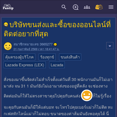
close
บริษัทขนส่งและซื้อของออนไลน์ที่
ติดต่อยากที่สุด
สมาชิกหมายเลข 3665277
01 กุมภาพันธ์ 2569 เวลา 18:41:47 น.
คุ้มครองผู้บริโภค
ร้องทุกข์
ขนส่งสินค้า
Lazada Express (LEX)
Lazada
สั่งของมาขึ้นจัดส่งไม่สำเร็จตั้งแต่วันที่ 30 พนักงานมันก็ไม่เอา
มาส่ง จน 31 1 มันก๋ยังไม่เอามาส่งของอยู่ที่คลัง จะช่องทาง
ติดต่อมันก็ให้ไม่ตรงสาขาคุยไปคุยกับคนส่ง
ก็ไม่รู้เรื่อง
จะคุยกับคนมันก็มีให้แต่บอท จะโทรไปคุยเบอร์แม่วก็ไม่ติด ทะ
กเฟสทักไลน์แม่วก็ไม่ตอบ ขนาดของค่าส้มมันยังพอคุยได้ นี่