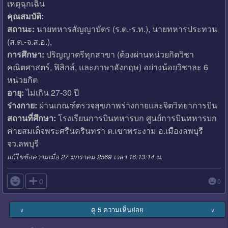
เหตุฉุกเฉิน
คุณสมบัติ:
สถานะ:
นายทหารสัญญาบัตร (ร.ต.-ร.ท.), นายทหารประทวน
(ส.ต.-จ.ส.อ.),
การศึกษา:
ปริญญาตรีทุกสาขา (ต้องผ่านหน่วยกิตวิชา
คณิตศาสตร์, ฟิสิกส์, และภาษาอังกฤษ) อย่างน้อยวิชาละ 6
หน่วยกิต
อายุ:
ไม่เกิน 27-30 ปี
ร่างกาย:
ผ่านเกณฑ์ตรวจสุขภาพร่างกายและจิตวิทยาการบิน
สถานที่ศึกษา:
โรงเรียนการบินทหารบก ศูนย์การบินทหารบก
ค่ายสมเด็จพระศรีนครินทรา ต.เขาพระงาม อ.เมืองลพบุรี
จว.ลพบุรี
แก้ไขข้อความเมื่อ 27 มกราคม 2569 เวลา 16:13:14 น.

0
0
ดู 5 ความเห็นย่อย
∨
∨