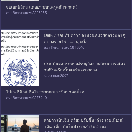
จบเอกฟิสิกส์ แต่อยากเป็นครูคณิตศาสตร์
สมาชิกหมายเลข 3306955
Dek67 รอบที่1 คำว่า จำนวนหน่วยกิตรวมต่ำสุ
ดของรายวิชา ... กลุ่มคือ
สมาชิกหมายเลข 5815840
ประเมินผลกระทบเศรษฐกิจจากสถานการณ์คว
ามตึงเครียดในตะวันออกกลาง
superman2007
ไม่เก่งฟิสิกส์ ติด0จะทุกเทอม จะมีอนาคตมั้ยคะ
สมาชิกหมายเลข 9275919
สายการบินจีนเตรียมปรับขึ้น ‘ค่าธรรมเนียมน้
ำมัน’ เที่ยวบินในประเทศ เริ่ม 5 เม.ย.
เม่าบนยอดดอย