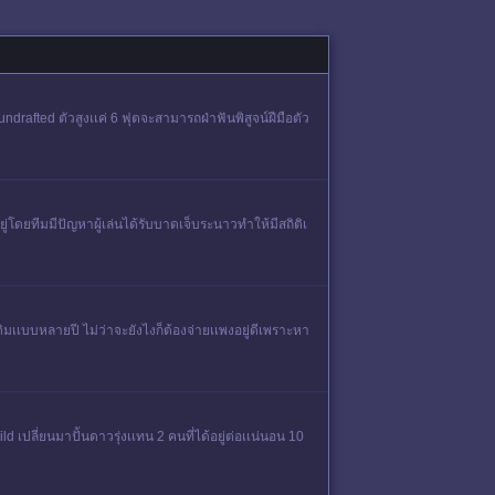
 undrafted ตัวสูงเเค่ 6 ฟุตจะสามารถฝ่าฟันพิสูจน์ฝีมือตัว
ู่โดยทีมมีปัญหาผู้เล่นได้รับบาดเจ็บระนาวทําให้มีสถิติเ
ิมเเบบหลายปี ไม่ว่าจะยังไงก็ต้องจ่ายเเพงอยู่ดีเพราะหา
เปลี่ยนมาปั้นดาวรุ่งเเทน 2 คนที่ได้อยู่ต่อเเน่นอน 10