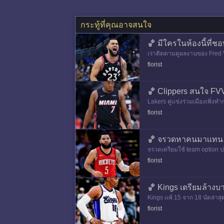
กระทู้ที่คุณอาจสนใจ
🏀 มีใครในห้องนี้ที่ช
เราติดตามดูผลงานของ Fred VanVl
เองจนได้เเหวนเเชมป์ NBA
florist
🏀 Clippers สนใจ FVV
Lakers คู่เเข่งร่วมเมืองเพิ่ง
florist
🏀 จรวดหาคนมาเเทน V
จรวดเตรียมใช้ team option ปฎ
คนมาเเทนไม่ได้ ตัวที่มีชื่อล
florist
🏀 Kings เตรียมล้างบ
Kings เเพ้ 15 จาก 18 นัดล่าส
0% คือ Keegan Murray กับรุกก
florist