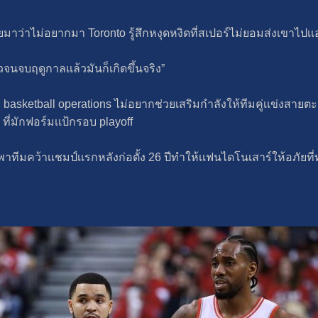
ย้ายมาว่าไม่อยากมา Toronto รู้สึกหงุดหงิดที่สเปอร์ไม่ยอมส่งเขาไปเเ
าวจนจบฤดูกาลเเล้วมันก็เกิดขึ้นจริง”
 basketball operations ไม่อยากช่วยเสริมกําลังให้ทีมคู่เเข่งสาย
ี่มักฟอร์มเเป้กรอบ playoff
ต่ช่วยพาทีมคว้าเเชมป์เเรกหลังก่อตั้ง 26 ปีทําให้เเฟนไดโนเสาร์ให้อภ