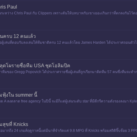
hris Paul
กันระหว่าง Chris Paul กับ Clippers เพราะดันให้บทบาทกับเขาเยอะเกินกว่าที่ตกลงกันไว
ลงกันว่าจะเป
ล่นครบ 12 คนเเล้ว
อผู้เล่นที่ตอบรับลงเล่นให้ทีมชาติครบ 12 คนเเล้วโดย James Harden ได้ประกาศถอนตัวไปใ
นที่ตอบ co
หลุดโผรายชื่อทีม USA ชุดโอลิมปิค
มของ Gregg Popovich ได้ประกาศรายชื่อผู้เล่นที่ถูกเรียกมาติดทีม 57 คนซึ่งทีมจะทําการตั
มฟุ้งใน summer นี้
ด A ลงตลาด free agency ในปีนี้ จะมีก็เเต่ผู้เล่นระดับ star ที่มีดีกรีความดังรองลงมา Kyle L
สุขที่ Knicks
ากถึง 24 เกมส์ฤดูกาลนี้เเต่มีนาทีจํากัดเเค่ 9.8 MPG ที่ Knicks พร้อมสถิติจิ๊บจ๊อย 3 PP