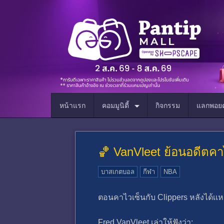
หน้าแรก
คอมมูนิตี้
กิจกรรม
แลกพอยต
🏀 VanVleet ย้อนอดีตคา
บาสเกตบอล
กีฬา
NBA
ตอนคาไวเซ็นกับ Clippers หลังได้เเ
Fred VanVleet เล่าให้ฟังว่า: