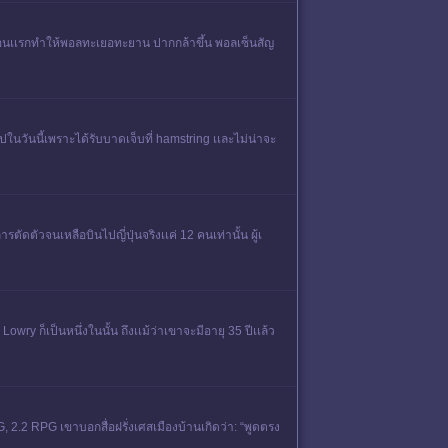
้ตอนเเรกทําให้พอลทะเยอทะยาน ปากกล้าขึ้น พอลเซ็นสัญ
นวันนี้เพราะได้รับบาดเจ็บที่ hamstring เเละไม่น่าจะ
ดตัวจนเหลือบินไปญี่ปุ่นจริงเเค่ 12 คนเท่านั้น ผู้เ
owry ก็เป็นหนึ่งในนั้น ถึงเเม้ว่าเขาจะมีอายุ 35 ปีเเล้ว
G, 2.2 RPG เขาบอกสื่อฝรั่งเศสเมืองบ้านเกิดว่า: “พูดตรง