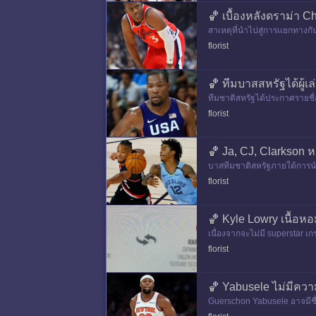
🏀 เบื้องหลังดราม่า C
สาเหตุที่นําไปสู่การเเยกทาง
ญารับขั้นตํ่า 1 ปี/3.6 ล้านตก
florist
🏀 ทีมบาสสหรัฐได้ผู้เ
ทีมชาติสหรัฐได้ประกาศรายชื่
หายทันโดยรายชื่อ roster ผู้เล่
florist
🏀 Ja, CJ, Clarkson 
บาสทีมชาติสหรัฐภายใต้การนําที
florist
🏀 Kyle Lowry เนื้อหอ
เนื่องจากจะไม่มี superstar เกร
อีกทั้งมีอาการบาดเจ็บรบ
florist
🏀 Yabusele ไม่มีความ
Guerschon Yabusele อาจมีชื่อม
ๆ เลยนะว่ามันยากมากกับส