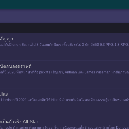
กสัญญา
McClung หลังผ่านไป 8 วันเลยตัดชื่อเขาทิ้งหลังลงไป 3 นัด มีสถิติ 6.3 PPG, 1.3 RPG
มีสัญญาเเบบไม่ก
ณ์ตอนลงดราฟต์
ฟต์ปี 2020 ทีมหมาป่าที่ถือ pick #1 เชิญเขา, Antman เเละ James Wiseman มาสัมภาษณ
ป็นประธานาธิบดีสหรั
llas
arrison ปี 2021 เเต่ไม่เคยคิดให้ Nico มีอํานาจตัดสินใจคนเดียวเพราะรู้ว่าเป็นพวกหน้าใ
เ
เป็นตัวจริง All-Star
น fan vote ตําเเหน่งการ์ดสายตะวันออกในการนับคะเเนนทั้ง 3 รอบเเต่สุดท้ายโดน Donovan M