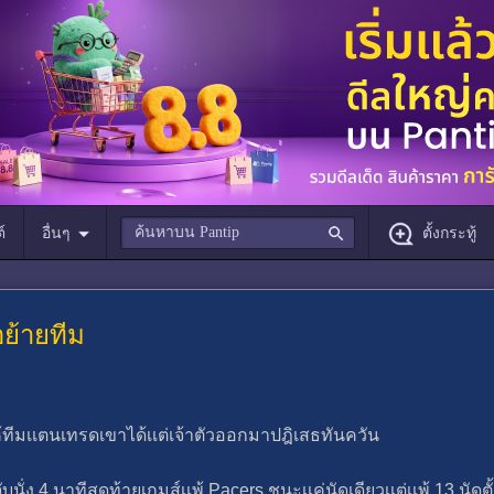
์
อื่นๆ
ตั้งกระทู้
ย้ายทีม
ให้ทีมเเตนเทรดเขาได้เเต่เจ้าตัวออกมาปฎิเสธทันควัน
จับนั่ง 4 นาทีสุดท้ายเกมส์เเพ้ Pacers ชนะเเค่นัดเดียวเเต่เเพ้ 13 นัดต