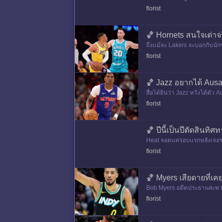
สื่อไม่ชอบให้อยู่อันดับ 7 เขาเป
florist
🏀 Hornets สนใจเต่าจร
ถึงเเม้จะ Lakers จะบอกกับนัก
florist
🏀 Jazz อยากได้ Ausa
สื่อได้ยินว่า Jazz หวังได้ต
าให้ไม่จําเป็นต้องทําการเทร
florist
🏀 ปีนี้เป็นปีตัดสินทิ
Heat จอดเเค่รอบเเรกหลังเจอข
florist
🏀 Myers เสียดายที่เ
Bob Myers อดีตประธานสะพานท
ด้ James Wisema
florist