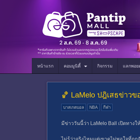
หน้าแรก
คอมมูนิตี้
กิจกรรม
แลกพอยต
🏀 LaMelo ปฎิเสธข่าวขอ
บาสเกตบอล
NBA
กีฬา
มีข่าววันนี้ว่า LaMelo Ball เปิดทาง
ไม่รู้ว่าจริงไหมเเต่เขาดูไม่พอใจที่ถูก