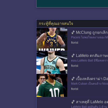
กระทู้ที่คุณอาจสนใจ
🏀 McClung ถูกยกเลิ
Pacers ไม่พอใจผลงานของ Mac 
ต่อเกมส์จากม้านั่งสํารอง เขา
florist
🏀 LaMelo ตกสัมภาษ
ตอน LaMelo Ball มีชื่อลงดรา
ไรในอนาคต เขาตอบว่าอยากเ
florist
🏀 เบื้องหลังดราม่า Da
Mark Cuban เป็นคนจ้าง Nico H
นว่ามีเส้นสาย รู้จักผู้เล่นเเละเอ
florist
🏀 สาเหตุที่ LaMelo อด
LaMelo Ball อยู่อันดับ 1 ด้า