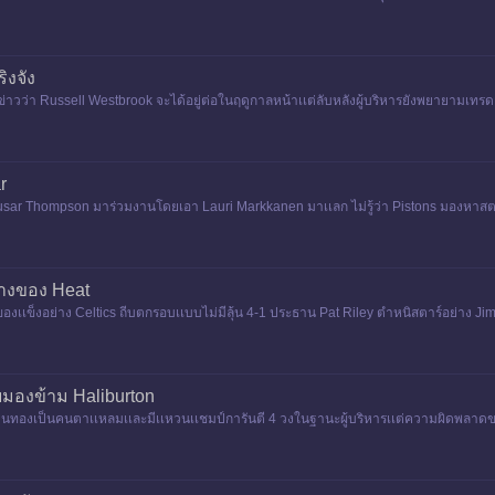
็นที
ิงจัง
ข่าวว่า Russell Westbrook จะได้อยู่ต่อในฤดูกาลหน้าเเต่ลับหลังผู้บริหารยังพยายามเทรดเ
r
ัว Ausar Thompson มาร่วมงานโดยเอา Lauri Markkanen มาเเลก ไม่รู้ว่า Pistons มองหา
ดใหญ่กลางฤดูกาลก็
ศทางของ Heat
องเเข็งอย่าง Celtics ถีบตกรอบเเบบไม่มีลุ้น 4-1 ประธาน Pat Riley ตําหนิสตาร์อย่าง 
คยมองข้าม Haliburton
องเป็นคนตาเเหลมเเละมีเเหวนเเชมป์การันตี 4 วงในฐานะผู้บริหารเเต่ความผิดพลาดของเข