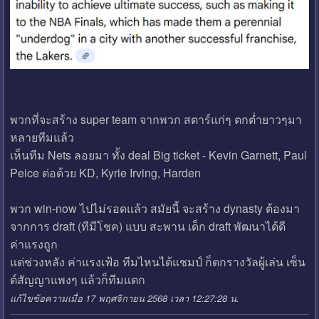
พวกที่จะสร้าง super team จากพวก สตาร์แก่ๆ ตกต่ำยาวๆมา
หลายทีมแล้ว
เห็นทีม Nets ลอยมา ทั้ง deal Big ticket - Kevin Garnett, Paul
Peice ต่อด้วย KD, Kyrie Irving, Harden
พวก win-now ไปไม่รอดแล้ว สมัยนี้ จะสร้าง dynasty ต้องมา
จากการ draft (ทีมีโชค) แบบ สะพาน เด็ก draft พัฒนาได้ดี
ค่าแรงถูก
แต่ช่วงหลัง ค่าแรงเฟ้อ ทีมไหนได้แชมป์ ก็ตกรางวัลผู้เล่น เซ็น
ต์สัญญาแพงๆ แล้วก็ทีมแตก
แก้ไขข้อความเมื่อ 17 พฤศจิกายน 2568 เวลา 12:27:28 น.