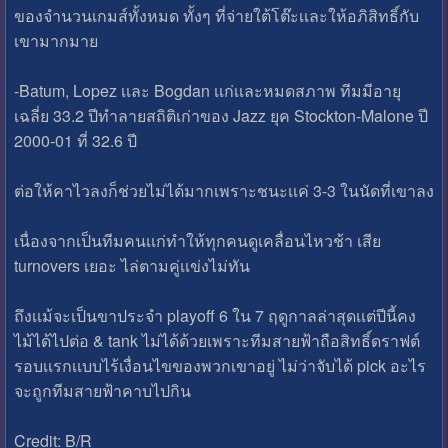
ของจํานวนเกมส์ทั้งหมด ทั้งๆ ที่จ่ายใต้โต๊ะเเละให้อภิสิทธิ์กับ
เขามากมาย
-Batum, Lopez เเละ Bogdan เเก่เเละหมดสภาพ ทีมมีอายุ
เฉลี่ย 33.2 ปีทําลายสถิติเก่าของ Jazz ยุค Stockton-Malone ปี
2000-01 ที่ 32.6 ปี
ต่อให้คาไวลงก็ช่วยไม่ได้มากเพราะชนะเเค่ 3-3 ในนัดที่เขาลง
เนื่องจากเป็นทีมคนเเก่ทําให้ทุกคนดูเคลื่อนไหวช้า เสีย
turnovers เยอะ ไล่ตามคู่เเข่งไม่ทัน
ถึงเเม้จะเป็นขาประจํา playoff 6 ใน 7 ฤดูกาลล่าสุดเเต่ปีนี้คง
ไม้ได้ไปต่อ & tank ไม่ได้ด้วยเพราะทีมสายฟ้าถือสิทธิ์ดราฟต์
รอบเเรกเเบบไร้เงื่อนไขของพวกเขาอยู่ ไม่ว่าจับได้ pick อะไร
จะถูกทีมสายฟ้าคาบไปกิน
Credit: B/R