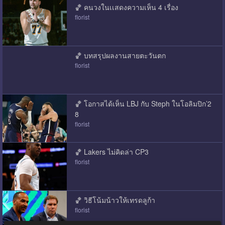
🏀 คนวงในเเสดงความเห็น 4 เรื่อง
florist
🏀 บทสรุปผลงานสายตะวันตก
florist
🏀 โอกาสได้เห็น LBJ กับ Steph ในโอลิมปิก’2
8
florist
🏀 Lakers ไม่คิดล่า CP3
florist
🏀 วิธีโน้มน้าวให้เทรดลูก้า
florist