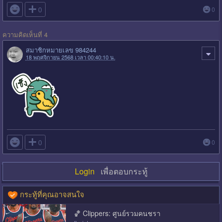

0
0
ความคิดเห็นที่ 4
สมาชิกหมายเลข 984244
18 พฤศจิกายน 2568 เวลา 00:40:10 น.

0
0
Login
เพื่อตอบกระทู้
กระทู้ที่คุณอาจสนใจ
🏀 Clippers: ศูนย์รวมคนชรา