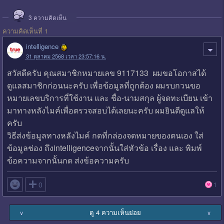
3
ความคิดเห็น
ความคิดเห็นที่ 1
intelligence
31 ตุลาคม 2568 เวลา 23:57:16 น.
สวัสดีครับ คุณสมาชิกหมายเลข 9117133 ผมขอโอกาสได้
ดูแลสมาชิกก่อนนะครับ เพื่อข้อมูลที่ถูกต้อง ผมรบกวนขอ
หมายเลขบริการที่ใช้งาน และ ชื่อ-นามสกุล ผู้จดทะเบียน เข้า
มาทางหลังไมค์เพื่อตรวจสอบได้เลยนะครับ ผมยินดีดูแลให้
ครับ
วิธีส่งข้อมูลทางหลังไมค์ กดที่กล่องจดหมายของตนเอง ใส่
ข้อมูลช่อง ถึงintelligenceจากนั้นใส่หัวข้อ เรื่อง และ พิมพ์
ข้อความจากนั้นกด ส่งข้อความครับ

0
1
ดู 4 ความเห็นย่อย
∨
∨