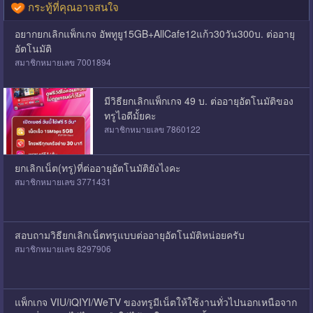
กระทู้ที่คุณอาจสนใจ
อยากยกเลิกแพ็กเกจ อัพทูยู15GB+AllCafe12แก้ว30วัน300บ. ต่ออายุ
อัตโนมัติ
สมาชิกหมายเลข 7001894
มีวิธียกเลิกแพ็กเกจ 49 บ. ต่ออายุอัตโนมัติของ
ทรูไอดีมั้ยคะ
สมาชิกหมายเลข 7860122
ยกเลิกเน็ต(ทรู)ที่ต่ออายุอัตโนมัติยังไงคะ
สมาชิกหมายเลข 3771431
สอบถามวิธียกเลิกเน็ตทรูแบบต่ออายุอัตโนมัติหน่อยครับ
สมาชิกหมายเลข 8297906
แพ็กเกจ VIU/iQIYI/WeTV ของทรูมีเน็ตให้ใช้งานทั่วไปนอกเหนือจาก