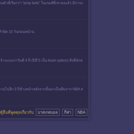
ตัวที่เรียกว่า “prop bets” ในเกมส์ที่เขาลงเเล้ว มีการเเ
ทําผิด 10 วันก่อนหน้าน
เบบการันตี 4 ปี (ปีที่ 5 เป็น team option) สิ่งที่นักข่
ะตามไปอีก 3 ปีข้างหน้าหลังจากนั้นน่าเป็นทีมจาก NBA ส
ู้อื่นที่พูดคุยเกี่ยวกับ
บาสเกตบอล
กีฬา
NBA