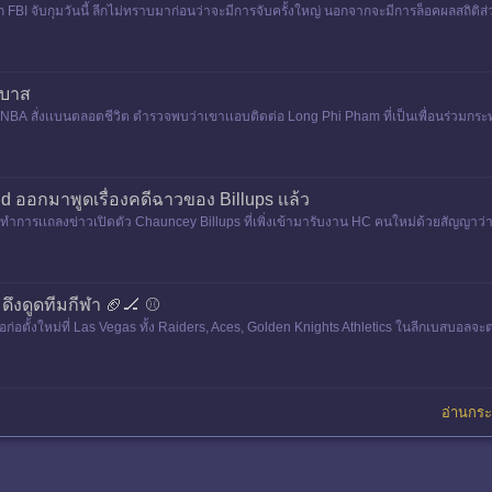
ถูก FBI จับกุมวันนี้ ลีกไม่ทราบมาก่อนว่าจะมีการจับครั้งใหญ่ นอกจากจะมีการล็อคผลสถิติส่วน
้มบาส
ถูก NBA สั่งเเบนตลอดชีวิต ตํารวจพบว่าเขาเเอบติดต่อ Long Phi Pham ที่เป็นเพื่อนร่วมกระ
and ออกมาพูดเรื่องคดีฉาวของ Billups เเล้ว
ทําการเเถลงข่าวเปิดตัว Chauncey Billups ที่เพิ่งเข้ามารับงาน HC คนใหม่ด้วยสัญญาว่าจ้างเ
 ดึงดูดทีมกีฬา 🏈🏒 ⚾
ือก่อตั้งใหม่ที่ Las Vegas ทั้ง Raiders, Aces, Golden Knights Athletics ในลีกเบสบอลจ
าะในอด
อ่านกระท