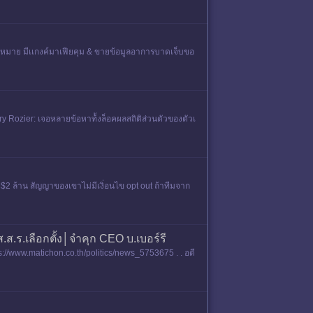
กฎหมาย มีเเกงค์มาเฟียคุม & ขายข้อมูลอาการบาดเจ็บขอ
erry Rozier: เจอหลายข้อหาท้้งล็อคผลสถิติส่วนตัวของตัวเ
 $2 ล้าน สัญญาของเขาไม่มีเงิ่อนไข opt out ถ้าทีมจาก
ส.ส.ร.เลือกตั้ง│จำคุก CEO บ.เบอร์รี
s://www.matichon.co.th/politics/news_5753675 . . อดี