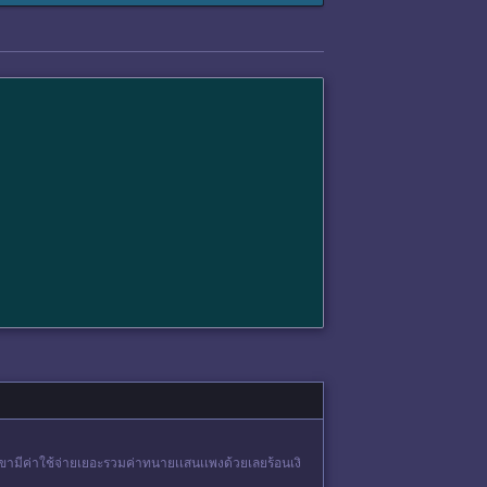
3 เขามีค่าใช้จ่ายเยอะรวมค่าทนายเเสนเเพงด้วยเลยร้อนเงิ