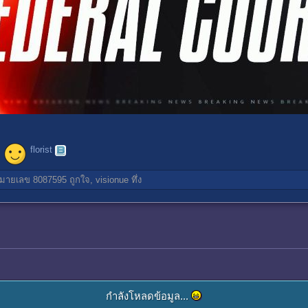
florist
มายเลข 8087595
ถูกใจ,
visionue
ทึ่ง
กำลังโหลดข้อมูล...