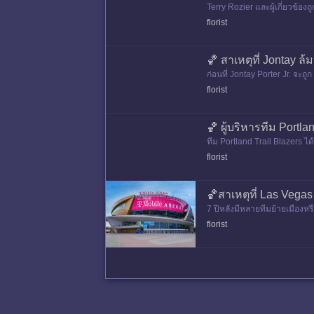
Terry Rozier เเละผู้เกี่ยวข้อง
อบขายข้อมูลอาก
florist
🏀 สาเหตุที่ Jontay ล
ก่อนที่ Jontay Porter Jr. จะ
florist
🏀 ผู้บริหารทีม Portl
ทีม Portland Trail Blazers ได้
าวรอจะถาม Billups ในวันนี้ค
florist
🏀สาเหตุที่ Las Vegas
7 ปีหลังมีหลายทีมย้ายเมืองหร
าเหตุที่จู่ๆ ก็เนื้อหอมเป็นเพร
florist