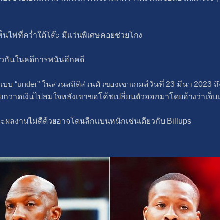
ห็นไพ่ที่ควํ่าใต้โต๊ะ มีเเว่นพิเศษคอยช่วยโกง
ดียวกันในคดีการพนันอีกคดี
เบบ “under” ในส่วนสถิติส่วนตัวของเขาเกมส์วันที่ 23 มีนา 2023 ถึ
ดท้ายกวาดเงินไปสมใจหลังเขาขอโค้ชเปลี่ยนตัวออกมาโดยอ้างว่าเจ็บเ
าะผลงานไม่ดีด้วยอาจโดนลีกเเบนหนักเช่นเดียวกับ Billups