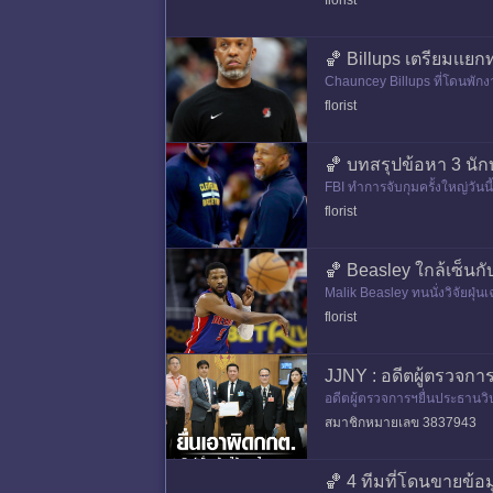
florist
🏀 Billups เตรียมเเยก
Chauncey Billups ที่โดนพักง
งผู้เล่นทีมตัวเองด้วย ล่าสุดเขา
florist
🏀 บทสรุปข้อหา 3 นักบ
FBI ทําการจับกุมครั้งใหญ่วันน
องทําให้กวาดเงินไป $200,00
florist
🏀 Beasley ใกล้เซ็นกั
Malik Beasley ทนนั่งวิจัยฝุ่
NBA มาจีบเเสดงว่าจะอยู่ที่นั
florist
JJNY : อดีตผู้ตรวจการ
อดีตผู้ตรวจการฯยื่นประธานวิป
ตผู้ตรวจการฯ ยื่น ประธานวิป
สมาชิกหมายเลข 3837943
🏀 4 ทีมที่โดนขายข้อม