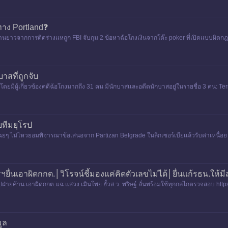
ทาง Portland❓
านยาวจากการติดร่างเเหถูก FBI จับกุม 2 ข้อหาฉ้อโกงเงินจากโต๊ะ poker ที่เปิดเเบบผิด
เพิ่งป
าสที่ถูกจับ
ี้โดยมีผู้เกี่ยวข้องคดีฉ้อโกงมากถึง 31 คน มีนักบาสเเละอดีตนักบาสอยู่ในรายชื่อ 3 คน: T
0 รวม
บทีมยุโรป
นเฉยๆ ไม่ไหวยอมพิจารณาข้อเสนอจาก Partizan Belgrade ในลีกเซอร์เบียเเล้วรับค่าเหนื่อย
่นยาวจนจ
ฯยื่นเอาผิดกกต.│วิโรจน์ชี้มองแค่คิดตัวเลขไม่ได้│ยื่นแก้รธน.ให้มี
ฝ่ายค้าน เอาผิดกกต.แฉ แสวง เมินโพย ฮั้วส.ว. พริษฐ์ ลั่นพร้อมใช้ทุกกลไกตรวจสอบ http
ฝ่าย
ูล