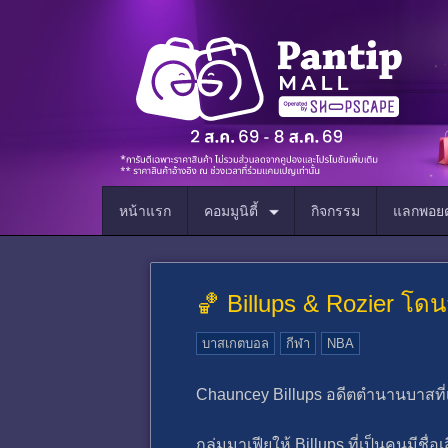
หน้าแรก
คอมมูนิตี้
กิจกรรม
แลกพอยต
🏀 Billups & Rozier โดน
บาสเกตบอล
กีฬา
NBA
Chauncey Billups อดีตตํานานบาสที่
กลุ่มมาเฟียให้ Billups ที่เป็นคนมีชื่