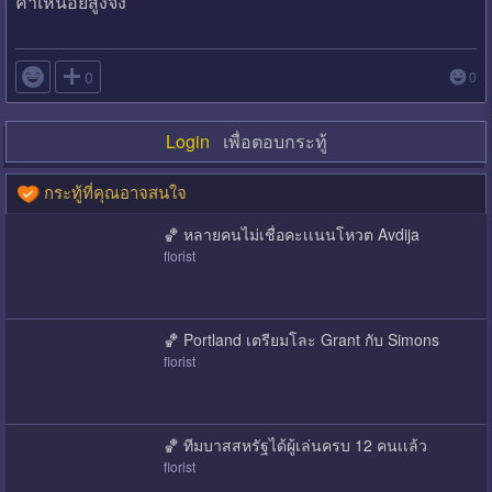
ค่าเหนื่อยสูงจัง

0
0
Login
เพื่อตอบกระทู้
กระทู้ที่คุณอาจสนใจ
🏀 หลายคนไม่เชื่อคะเเนนโหวต Avdija
florist
🏀 Portland เตรียมโละ Grant กับ Simons
florist
🏀 ทีมบาสสหรัฐได้ผู้เล่นครบ 12 คนเเล้ว
florist