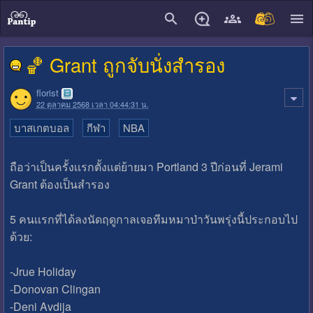
close
🏀 Grant ถูกจับนั่งสํารอง
florist
22 ตุลาคม 2568 เวลา 04:44:31 น.
บาสเกตบอล
กีฬา
NBA
ถือว่าเป็นครั้งเเรกตั้งเเต่ย้ายมา Portland 3 ปีก่อนที่ Jerami
Grant ต้องเป็นสํารอง
5 คนเเรกที่ได้ลงนัดฤดูกาลเจอทีมหมาป่าวันพรุ่งนี้ประกอบไป
ด้วย:
-Jrue Holiday
-Donovan Clingan
-Deni Avdija