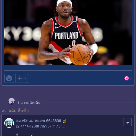

0
2
1
ความคิดเห็น
ความคิดเห็นที่ 1
สมาชิกหมายเลข 6643896
22 ตุลาคม 2568 เวลา 07:11:18 น.