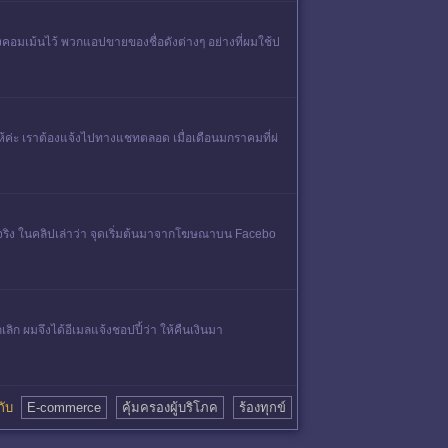
วทิ้งคอมเม้นไว้ พวกแอปขายของชื่อดังต่างๆ อย่างที่ผมใช้ป
้ค่ะ เราต้องแจ้งไปทางแชทตลอด เมื่อเดือนมกราคมที่ผ่
จริง ในคลิปเล่าว่า จุดเริ่มต้นมาจากโฆษณาบน Facebo
ลิก ผมจึงได้อีเมลแจ้งชอปปี้ว่า ให้คืนเงินมา
ยวกับ
E-commerce
คุ้มครองผู้บริโภค
ร้องทุกข์