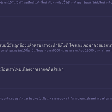
เวลา15วันเป๊ะ## กดคืนเงิน/คืนสิ้นค้ากับทางช๊อปปี้ไปร้านค้ายอมรับแล้วให้ส่งสินค้ากลับ 
 ใ
าแบบนี้มันถูกต้องแล้วหรอ เราจะทำยังไงดี ใครเคยเจอมาช่วยบอกห
2 ออเดอร์ ออเดอร์ละ15ชิ้น เป็นเงินออเดอร์ละ6000 กว่าบาท รวมเกือบ 13000 บาท สถานะการ
มือนเราไหมเนื่องจากเรากดคืนสินค้า
ิดกฏอะไรเลย อยู่ๆโดนระงับ Live 1 เดือนเพราะระบบหาว่า "การปลอมแปลงหน้าจอ หรือการ