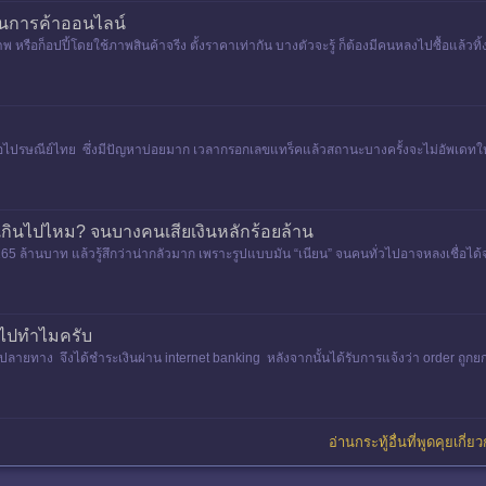
้ในการค้าออนไลน์
ณภาพ หรือก็อปปี้โดยใช้ภาพสินค้าจรีง ตั้งราคาเท่ากัน บางตัวจะรู้ ก็ต้องมีคนหลงไปซื้อแล้
เห็
คือไปรษณีย์ไทย ซึ่งมีปัญหาบ่อยมาก เวลากรอกเลขแทร็คแล้วสถานะบางครั้งจะไม่อัพเดทให
ือเกินไปไหม? จนบางคนเสียเงินหลักร้อยล้าน
 ล้านบาท แล้วรู้สึกว่าน่ากลัวมาก เพราะรูปแบบมัน “เนียน” จนคนทั่วไปอาจหลงเชื่อได้
าไปทำไมครับ
ินปลายทาง จึงได้ชำระเงินผ่าน internet banking หลังจากนั้นได้รับการแจ้งว่า order ถูกยกเ
อ่านกระทู้อื่นที่พูดคุยเกี่