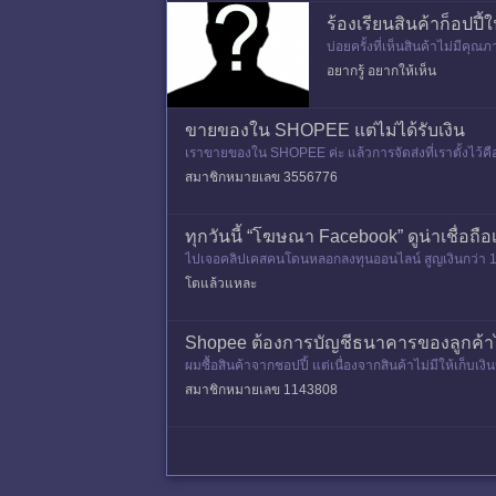
ร้องเรียนสินค้าก็อปปี
บ่อยครั้งที่เห็นสินค้าไม่มีคุ
ระจำ พวก lazada shopee ก็จะ
อยากรู้ อยากให้เห็น
ขายของใน SHOPEE แต่ไม่ได้รับเงิน
เราขายของใน SHOPEE ค่ะ แล้วการจัดส่งที่เราตั้งไว้
านมาก็มี 1 ออเด
สมาชิกหมายเลข 3556776
ทุกวันนี้ “โฆษณา Facebook” ดูน่าเชื่อถ
ไปเจอคลิปเคสคนโดนหลอกลงทุนออนไลน์ สูญเงินกว่า 165
ok ที่ยิง
โตแล้วแหละ
Shopee ต้องการบัญชีธนาคารของลูกค้
ผมซื้อสินค้าจากชอปปี้ แต่เนื่องจากสินค้าไม่มีให้เก็บเง
สมาชิกหมายเลข 1143808