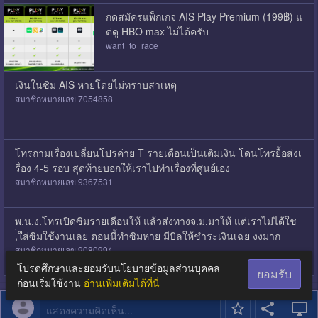
กดสมัครแพ็กเกจ AIS Play Premium (199฿) แ
ต่ดู HBO max ไม่ได้ครับ
want_to_race
เงินในซิม AIS หายโดยไม่ทราบสาเหตุ
สมาชิกหมายเลข 7054858
โทรถามเรื่องเปลี่ยนโปรค่าย T รายเดือนเป็นเติมเงิน โดนโทรยื้อส่งเ
รื่อง 4-5 รอบ สุดท้ายบอกให้เราไปทำเรื่องที่ศูนย์เอง
สมาชิกหมายเลข 9367531
พ.น.ง.โทรเปิดซิมรายเดือนให้ แล้วส่งทางจ.ม.มาให้ แต่เราไม่ได้ใช
้,ใส่ซิมใช้งานเลย ตอนนี้ทำซิมหาย มีบิลให้ชำระเงินเฉย งงมาก
สมาชิกหมายเลข 9080994
โปรดศึกษาและยอมรับนโยบายข้อมูลส่วนบุคคล
ยอมรับ
ก่อนเริ่มใช้งาน
อ่านเพิ่มเติมได้ที่นี่
แสดงความคิดเห็น...