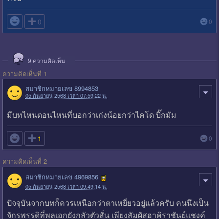

0
0
9
ความคิดเห็น
ความคิดเห็นที่ 1
สมาชิกหมายเลข 8994853
05 กันยายน 2568 เวลา 07:59:22 น.
มีบทไหนตอนไหนที่บอกว่าเก่งน้อยกว่าไคโด บิ๊กมัม

1
0
ความคิดเห็นที่ 2
สมาชิกหมายเลข 4969856
05 กันยายน 2568 เวลา 09:49:14 น.
ปัจจุบันจากบทก็ควรเหนือกว่าตาเหยี่ยวอยู่แล้วครับ คนนึงเป็น
จักรพรรดิที่พลเอกยังกลัวตัวสั่น เพียงสัมผัสฮาคิราชันย์แชงค์