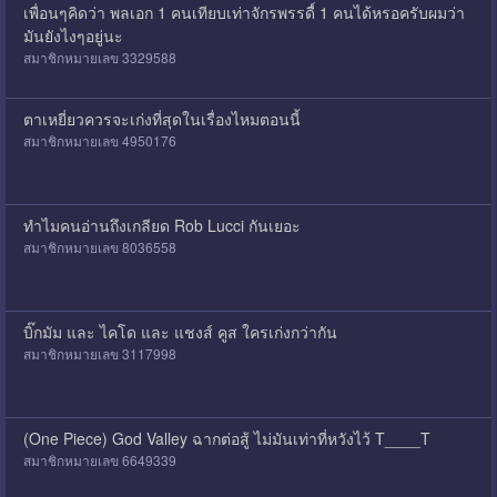
เพื่อนๆคิดว่า พลเอก 1 คนเทียบเท่าจักรพรรดื์ 1 คนได้หรอครับผมว่า
มันยังไงๆอยู่นะ
สมาชิกหมายเลข 3329588
ตาเหยี่ยวควรจะเก่งที่สุดในเรื่องไหมตอนนี้
สมาชิกหมายเลข 4950176
ทำไมคนอ่านถึงเกลียด Rob Lucci กันเยอะ
สมาชิกหมายเลข 8036558
บิ๊กมัม และ ไคโด และ แชงส์ คูส ใครเก่งกว่ากัน
สมาชิกหมายเลข 3117998
(One Piece) God Valley ฉากต่อสู้ ไม่มันเท่าที่หวังไว้ T____T
สมาชิกหมายเลข 6649339