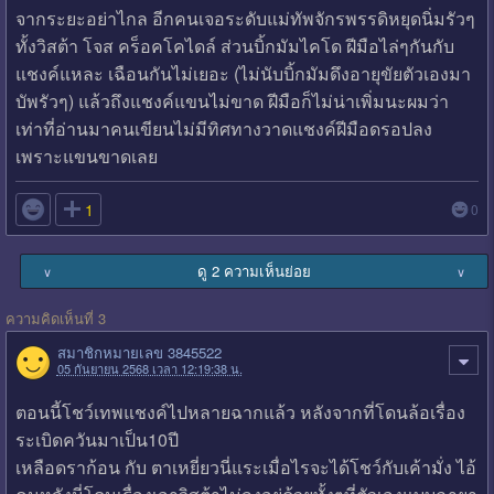
จากระยะอย่าไกล อีกคนเจอระดับแม่ทัพจักรพรรดิหยุดนิ่มรัวๆ
ทั้งวิสต้า โจส คร็อคโคไดล์ ส่วนบิ้กมัมไคโด ฝีมือไล่ๆกันกับ
แชงค์แหละ เฉือนกันไม่เยอะ (ไม่นับบิ้กมัมดึงอายุขัยตัวเองมา
บัพรัวๆ) แล้วถึงแชงค์แขนไม่ขาด ฝีมือก็ไม่น่าเพิ่มนะผมว่า
เท่าที่อ่านมาคนเขียนไม่มีทิศทางวาดแชงค์ฝีมือดรอปลง
เพราะแขนขาดเลย

1
0
ดู 2 ความเห็นย่อย
∨
∨
ความคิดเห็นที่ 3
สมาชิกหมายเลข 3845522
05 กันยายน 2568 เวลา 12:19:38 น.
ตอนนี้โชว์เทพแชงค์ไปหลายฉากแล้ว หลังจากที่โดนล้อเรื่อง
ระเบิดควันมาเป็น10ปี
เหลือดราก้อน กับ ตาเหยี่ยวนี่แระเมื่อไรจะได้โชว์กับเค้ามั่ง ไอ้