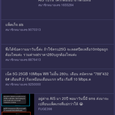
สมาชิกหมายเลข 1655284
แพ็คเก็จ ais
สมาชิกหมายเลข 9070313
พึ่งได้ข้อความมาวันนี้ค่ะ ถ้าใช้ครบ25G จะลดศปีดเหลือ10mbpsถูก
ต้องไหมค่ะ รวมค่าvatราคา280บถูกต้องไหมค่ะ
สมาชิกหมายเลข 8876413
เน็ต 5G 25GB 10Mbps Wifi ไม่อั้น 280บ. เดือน สมัครกด *788*432
6# เดือนที 2 เริ่มเหมือนเดือนแรก หรือ เริ่มที่ 10 Mbps.ค
สมาชิกหมายเลข 9250000
อยู่ค่าย AIS มา 20ปี พอมาวันนี้มี sms ส่งมาจะ
เปลี่ยนแพ็คเกจที่แย่กว่าให้ 😭
FUGE398