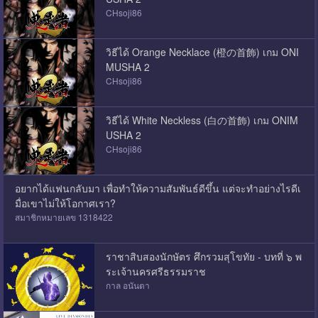
CHsoji86
วิธีได้ Orange Necklace (橙の首飾) เกม ONI
MUSHA 2
CHsoji86
วิธีได้ White Neckless (白の首飾) เกม ONIM
USHA 2
CHsoji86
อยากได้แฟนกลับมา เพื่อทำให้ความสัมพันธ์ดีขึ้น แต่จะทำอย่างไรดีเ
มื่อเขาไม่ให้โอกาศเรา?
สมาชิกหมายเลข 1318422
ราชาสิบสองนักษัตร ศึกรวมสุโขทัย - บทที่ ๖ พ
ระเจ้านครศรีธรรมราช
กาล อนันตา