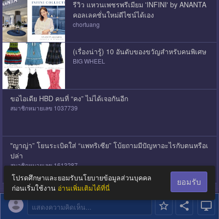
รีวิว แหวนเพชรพรีเมียม 'INFINI' by ANANTA
คอลเลคชั่นใหม่ดีไซน์ได้เอง
chortuang
(เรื่องน่ารู้) 10 อันดับของขวัญสำหรับคนพิเศษ
BIG WHEEL
ขอไอเดีย HBD คนที่ “คง” ไม่ได้เจอกันอีก
สมาชิกหมายเลข 1037739
"ญาญ่า” โยนระเบิดใส่ “แพทริเซีย” โบ้ยถามมีปัญหาอะไรกับตนหรือเ
ปล่า
สมาชิกหมายเลข 1613287
โปรดศึกษาและยอมรับนโยบายข้อมูลส่วนบุคคล
ยอมรับ
ก่อนเริ่มใช้งาน
อ่านเพิ่มเติมได้ที่นี่
แสดงความคิดเห็น...