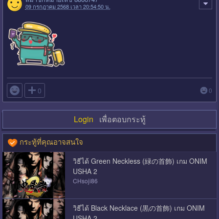
09 กรกฎาคม 2568 เวลา 20:54:50 น.

0
0
Login
เพื่อตอบกระทู้
กระทู้ที่คุณอาจสนใจ
วิธีได้ Green Neckless (緑の首飾) เกม ONIM
USHA 2
CHsoji86
วิธีได้ Black Necklace (黒の首飾) เกม ONIM
USHA 2